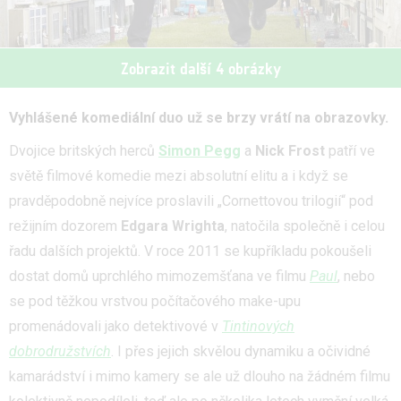
Zobrazit další 4 obrázky
Vyhlášené komediální duo už se brzy vrátí na obrazovky.
Dvojice britských herců
Simon Pegg
a
Nick Frost
patří ve
světě filmové komedie mezi absolutní elitu a i když se
pravděpodobně nejvíce proslavili „Cornettovou trilogií“ pod
režijním dozorem
Edgara Wrighta
, natočila společně i celou
řadu dalších projektů. V roce 2011 se kupříkladu pokoušeli
dostat domů uprchlého mimozemšťana ve filmu
Paul
, nebo
se pod těžkou vrstvou počítačového make-upu
promenádovali jako detektivové v
Tintinových
dobrodružstvích
. I přes jejich skvělou dynamiku a očividné
kamarádství i mimo kamery se ale už dlouho na žádném filmu