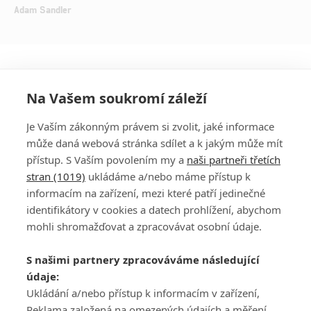
Adam Sandler
Na Vašem soukromí záleží
Je Vaším zákonným právem si zvolit, jaké informace
může daná webová stránka sdílet a k jakým může mít
přístup. S Vaším povolením my a
naši partneři třetích
stran (1019)
ukládáme a/nebo máme přístup k
informacím na zařízení, mezi které patří jedinečné
DISKUZE
PŘIHLÁSIT
identifikátory v cookies a datech prohlížení, abychom
REGISTROVAT
mohli shromažďovat a zpracovávat osobní údaje.
Šéfredaktorkou webu je
Petr Slavík
, e-mail
serialy@fandimefilmu.cz
S našimi partnery zpracováváme následující
údaje:
Máte-li zájem o inzerci na našem webu napište nám na e-mail
studio@koncal.com
Ukládání a/nebo přístup k informacím v zařízení,
Reklama založená na omezených údajích a měření