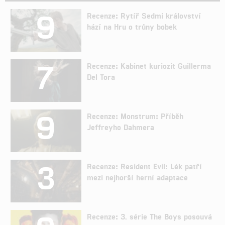
9
Recenze: Rytíř Sedmi království
hází na Hru o trůny bobek
7
Recenze: Kabinet kuriozit Guillerma
Del Tora
9
Recenze: Monstrum: Příběh
Jeffreyho Dahmera
3
Recenze: Resident Evil: Lék patří
mezi nejhorší herní adaptace
Recenze: 3. série The Boys posouvá