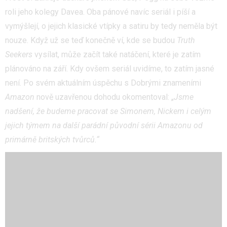
roli jeho kolegy Davea. Oba pánové navíc seriál i píší a
vymýšlejí, o jejich klasické vtípky a satiru by tedy neměla být
nouze. Když už se teď konečně ví, kde se budou
Truth
Seekers
vysílat, může začít také natáčení, které je zatím
plánováno na září. Kdy ovšem seriál uvidíme, to zatím jasné
není. Po svém aktuálním úspěchu s Dobrými znameními
Amazon
nově uzavřenou dohodu okomentoval: „
Jsme
nadšení, že budeme pracovat se Simonem, Nickem i celým
jejich týmem na další parádní původní sérii Amazonu od
primárně britských tvůrců.“