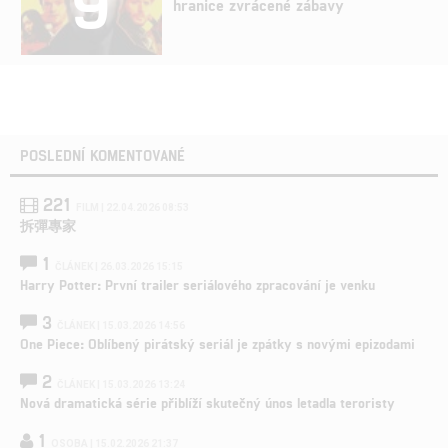
9
hranice zvrácené zábavy
POSLEDNÍ KOMENTOVANÉ
221
FILM | 22.04.2026 08:53
拆彈專家
1
ČLÁNEK | 26.03.2026 15:15
Harry Potter: První trailer seriálového zpracování je venku
3
ČLÁNEK | 15.03.2026 14:56
One Piece: Oblíbený pirátský seriál je zpátky s novými epizodami
2
ČLÁNEK | 15.03.2026 13:24
Nová dramatická série přiblíží skutečný únos letadla teroristy
1
OSOBA | 15.02.2026 21:37