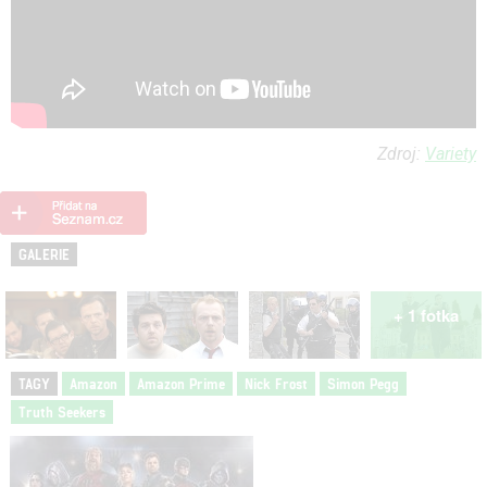
Zdroj:
Variety
GALERIE
+ 1 fotka
TAGY
Amazon
Amazon Prime
Nick Frost
Simon Pegg
Truth Seekers