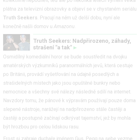
kolektivně nepodíleli, teď ale po několika letech vymění velká
plátna za televizní obrazovky a objeví se v chystaném seriálu
Truth Seekers
. Pracují na něm už delší dobu, nyní ale
konečně našli domov u
Amazonu
.
Truth Seekers: Nadpřirozeno, záhady,
strašení "a tak"
Osmidílný komediální horor se bude soustředit na dvojku
amatérských výzkumníků paranormálních jevů, která cestuje
po Británii, provádí vyšetřování na údajně posedlých a
strašidelných místech jako jsou opuštěné bunkry nebo
nemocnice a všechny své nálezy následně sdílí na internet.
Navzdory tomu, že pánové k výpravám používají pouze doma
slepené nástroje, narážejí na nadpřirozeno stále častěji a
častěji a postupně začínají odkrývat tajemství, jež by mohla
být hrozbou pro celou lidskou rasu.
Frost si zahraje duchaře jménem Gus, Pegg na sebe vezme