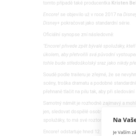
tomto případě také producentka
Kristen Bel
Encore!
se objevilo už v roce 2017 na
Disn
Disney+
pokračovat jako standardní série.
Oficiální synopse zní následovně:
"Encore! přivede zpět bývalé spolužáky, kteř
úkolem, aby přetvořili svá původní vystoupen
tohle bude středoškolský sraz jako nikdy pře
Soudě podle traileru je zřejmé, že se nevy
scény, troška dramatu a podobné standardní
přehnaně tlačit na pilu tak, aby při sledov
Samotný námět je rozhodně zajímavý a mohl by
jen, sledovat dospělé osoby, které se "vrátí
Na Vaše
spolužáky, to má své roztomile nostalgické
Encore! odstartuje hned 12. listopadu běhe
Je Vaším z