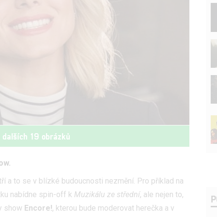
t dalších 19 obrázků
how.
tří a to se v blízké budoucnosti nezmění. Pro příklad na
ku nabídne spin-off k
Muzikálu ze střední
, ale nejen to,
P
ty show
Encore!
, kterou bude moderovat herečka a v