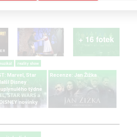
+ 16 fotek
muzikál
reality show
: Marvel, Star
Recenze: Jan Žižka
alší Disney
 uplynulého týdne