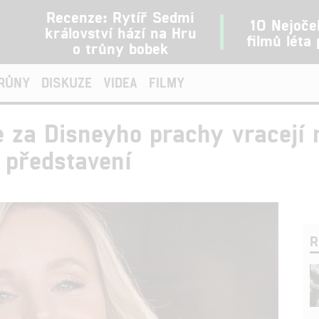
Recenze: Rytíř Sedmi
10 Nejoče
království hází na Hru
filmů léta
o trůny bobek
TRŮNY
DISKUZE
VIDEA
FILMY
e za Disneyho prachy vracejí 
í představení
R