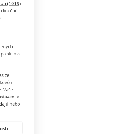
tran (1019)
jedinečné
a
zených
 publika a
es ze
takovém
. Vaše
stavení a
dajů
nebo
ostí