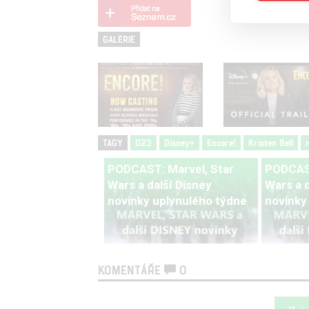
GALERIE
TAGY
D23
Disney+
Encore!
Kristen Bell
PODCAST: Marvel, Star
PODCAST
Wars a další Disney
Wars a d
novinky uplynulého týdne
novinky
KOMENTÁŘE
0