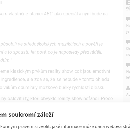
l
.
eyem
vlastněné stanici
ABC
jako speciál a nyní bude na
Ha
je
í působili ve středoškolských muzikálech a pověří je
On
í a to spoustu let poté, co je naposledy předváděli,
n
dtím."
hneme klasickým prvkům reality show, což jsou emotivní
No
le
 ingredience, ale zdá se, že se nebude v tomto ohledu
ání divákům odumíraly mozkové buňky rychlostí blesku.
A
 oslovit i ty, kteří obvykle reality show nefandí. Přece
" do svých pubertálních let, kdy hopsaly na podiu před
m soukromí záleží
 kouzlo.
m spuštění
Disney+
v USA.
ákonným právem si zvolit, jaké informace může daná webová strá