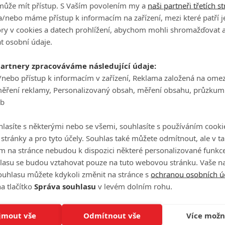
může mít přístup. S Vaším povolením my a
naši partneři třetích s
/nebo máme přístup k informacím na zařízení, mezi které patří 
tory v cookies a datech prohlížení, abychom mohli shromažďovat 
t osobní údaje.
partnery zpracováváme následující údaje:
/nebo přístup k informacím v zařízení, Reklama založená na ome
měření reklamy, Personalizovaný obsah, měření obsahu, průzkum
eb
lasíte s některými nebo se všemi, souhlasíte s používáním cooki
o stránky a pro tyto účely. Souhlas také můžete odmítnout, ale v 
m na stránce nebudou k dispozici některé personalizované funkce
lasu se budou vztahovat pouze na tuto webovou stránku. Vaše na
ouhlasu můžete kdykoli změnit na stránce s
ochranou osobních ú
a tlačítko
Správa souhlasu
v levém dolním rohu.
jmout vše
Odmítnout vše
Více možn