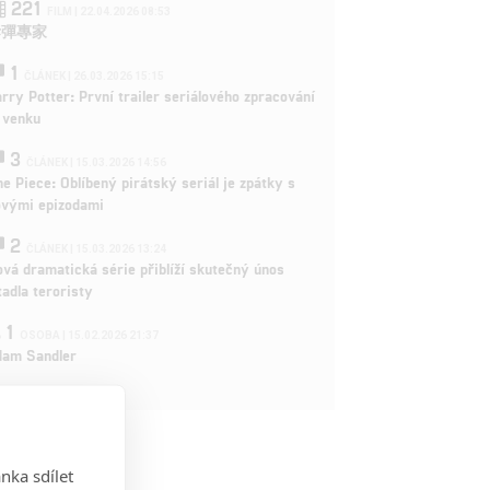
221
FILM | 22.04.2026 08:53
拆彈專家
1
ČLÁNEK | 26.03.2026 15:15
rry Potter: První trailer seriálového zpracování
 venku
3
ČLÁNEK | 15.03.2026 14:56
e Piece: Oblíbený pirátský seriál je zpátky s
ovými epizodami
2
ČLÁNEK | 15.03.2026 13:24
vá dramatická série přiblíží skutečný únos
tadla teroristy
1
OSOBA | 15.02.2026 21:37
dam Sandler
nka sdílet