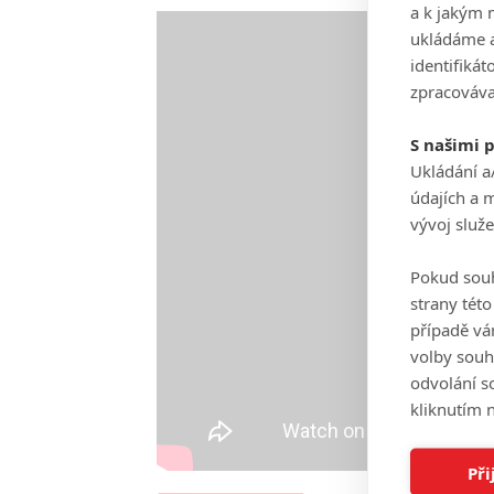
a k jakým 
ukládáme a
identifiká
zpracováva
S našimi 
Ukládání a
údajích a 
vývoj služ
Pokud souh
strany tét
případě vá
volby souh
odvolání s
kliknutím n
Při