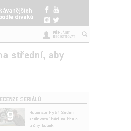
kávanějších
 podle diváků
PŘIHLÁSIT
REGISTROVAT
na střední, aby
ECENZE SERIÁLŮ
9
Recenze: Rytíř Sedmi
království hází na Hru o
trůny bobek