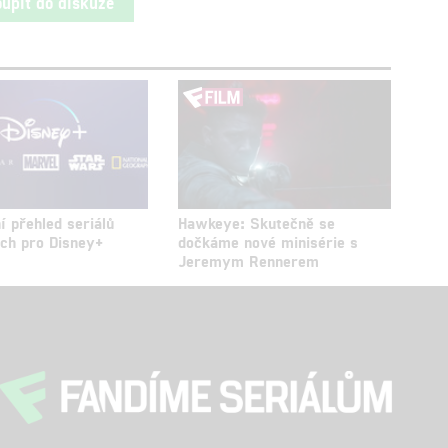
oupit do diskuze
í přehled seriálů
Hawkeye: Skutečně se
ch pro Disney+
dočkáme nové minisérie s
Jeremym Rennerem