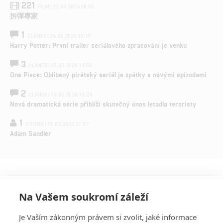
221
FILM | 22.04.2026 08:53
拆彈專家
1
ČLÁNEK | 26.03.2026 15:15
Harry Potter: První trailer seriálového zpracování je venku
3
ČLÁNEK | 15.03.2026 14:56
One Piece: Oblíbený pirátský seriál je zpátky s novými epizodami
2
ČLÁNEK | 15.03.2026 13:24
Nová dramatická série přiblíží skutečný únos letadla teroristy
1
OSOBA | 15.02.2026 21:37
Adam Sandler
Na Vašem soukromí záleží
Je Vaším zákonným právem si zvolit, jaké informace