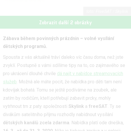
FreeSAT / Skylink
Zobrazit další 2 obrázky
Zábava během povinných prázdnin – volné vysílání
dětských programů.
Spousta z vás aktuálně tráví daleko víc času doma, než jste
zvyklí. Postupně s vámi sdílíme tipy na to, co zajímavého se
pro ukrácení dlouhé chvíle
dá najít v nabídce streamovacích
služeb
. Možná ale máte pocit, že nabídka pro děti tam není
kdovíjak bohatá. Tomu se ještě podíváme na zoubek, ale
zatím by rodičům, kteří potřebují zabavit prcky, mohly
vytrhnout trn z paty společnosti
Skylink
a
freeSAT
. Ty se
divákům satelitního příjmu rozhodly nabídnout vysílání
dětských kanálů zcela
zdarma
. Nabídka platí ode dneška,
16. 3., až do 31. 3. 2020
. Níže je tisková zpráva a v galerii