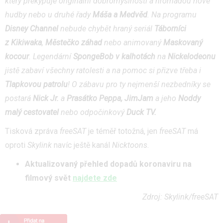
který překypuje originální dobromyslností a hromadou nové
hudby nebo u druhé řady
Máša a Medvěd
. Na programu
Disney Channel
nebude chybět hraný seriál
Táborníci
z Kikiwaka
,
Městečko záhad
nebo animovaný
Maskovaný
kocour
. Legendární
SpongeBob v kalhotách
na
Nickelodeonu
jistě zabaví všechny ratolesti a na pomoc si přizve třeba i
Tlapkovou patrolu
! O zábavu pro ty nejmenší nezbedníky se
postará
Nick Jr.
a
Prasátko Peppa, JimJam
a jeho
Noddy
malý cestovatel
nebo odpočinkový
Duck TV.
Tisková zpráva
freeSAT
je téměř totožná, jen
freeSAT
má
oproti
Skylink
navíc ještě kanál
Nicktoons
.
Aktualizovaný přehled dopadů koronaviru na
filmový svět
najdete zde
Zdroj: Skylink/freeSAT