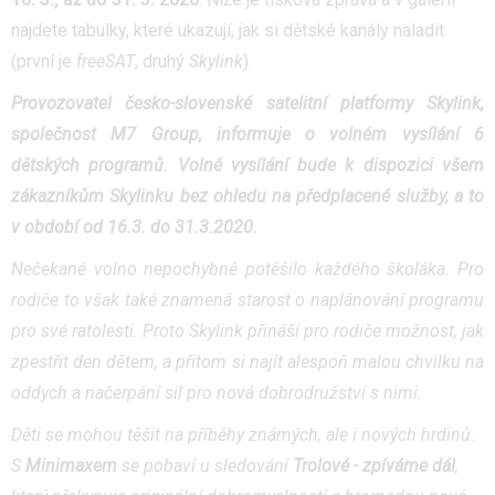
najdete tabulky, které ukazují, jak si dětské kanály naladit
(první je
freeSAT
, druhý
Skylink
).
Provozovatel česko-slovenské satelitní platformy Skylink,
společnost M7 Group, informuje o volném vysílání 6
dětských programů. Volné vysílání bude k dispozici všem
zákazníkům Skylinku bez ohledu na předplacené služby, a to
v období od 16.3. do 31.3.2020.
Nečekané volno nepochybně potěšilo každého školáka. Pro
rodiče to však také znamená starost o naplánování programu
pro své ratolesti. Proto Skylink přináší pro rodiče možnost, jak
zpestřit den dětem, a přitom si najít alespoň malou chvilku na
oddych a načerpání sil pro nová dobrodružství s nimi.
Děti se mohou těšit na příběhy známých, ale i nových hrdinů.
S
Minimaxem
se pobaví u sledování
Trolové - zpíváme dál
,