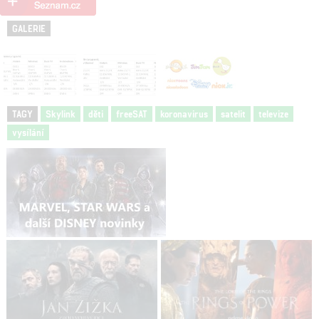
GALERIE
TAGY
Skylink
děti
freeSAT
koronavirus
satelit
televize
vysílání