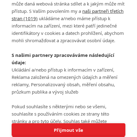
může daná webová stránka sdílet a k jakým může mít
přístup. S Vaším povolením my a
naši partneři třetích
stran (1019)
ukládáme a/nebo máme přístup k
informacím na zařízení, mezi které patří jedinečné
DISKUZE
PŘIHLÁSIT
identifikátory v cookies a datech prohlížení, abychom
REGISTROVAT
mohli shromažďovat a zpracovávat osobní údaje.
Šéfredaktorkou webu je
Petr Slavík
, e-mail
serialy@fandimefilmu.cz
S našimi partnery zpracováváme následující
údaje:
Máte-li zájem o inzerci na našem webu napište nám na e-mail
studio@koncal.com
Ukládání a/nebo přístup k informacím v zařízení,
Reklama založená na omezených údajích a měření
Ochrana osobních údajů
|
Zásady používání cookies
|
Pravidla webu
|
reklamy, Personalizovaný obsah, měření obsahu,
Upravit nastavení soukromí
průzkum publika a vývoj služeb
Pokud souhlasíte s některými nebo se všemi,
souhlasíte s používáním cookies ze strany této
stránky a pro tyto účely. Souhlas také můžete
Tato stránka používá soubory cookies.
odmítnout, ale v takovém případě vám na stránce
Přijmout vše
© 2016 – 2026 FandimeSerialum.cz / All rights reserved /
Více informací
nebudou k dispozici některé personalizované funkce.