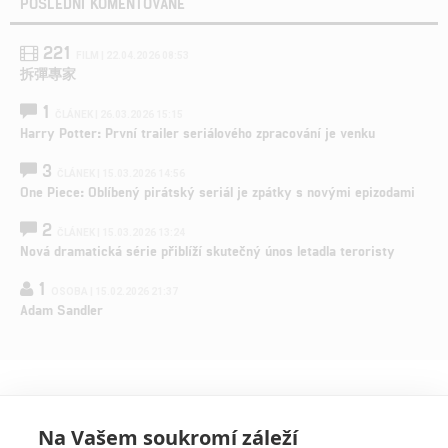
POSLEDNÍ KOMENTOVANÉ
221
FILM | 22.04.2026 08:53
拆彈專家
1
ČLÁNEK | 26.03.2026 15:15
Harry Potter: První trailer seriálového zpracování je venku
3
ČLÁNEK | 15.03.2026 14:56
One Piece: Oblíbený pirátský seriál je zpátky s novými epizodami
2
ČLÁNEK | 15.03.2026 13:24
Nová dramatická série přiblíží skutečný únos letadla teroristy
1
OSOBA | 15.02.2026 21:37
Adam Sandler
Na Vašem soukromí záleží