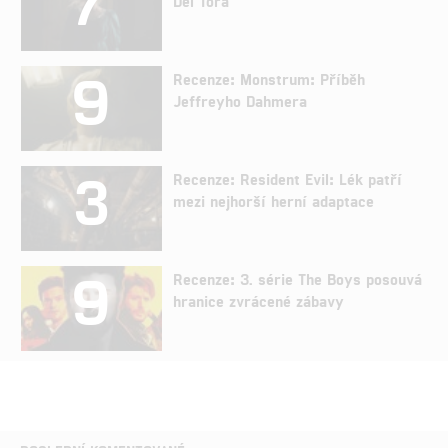
Del Tora
9
Recenze: Monstrum: Příběh
Jeffreyho Dahmera
3
Recenze: Resident Evil: Lék patří
mezi nejhorší herní adaptace
9
Recenze: 3. série The Boys posouvá
hranice zvrácené zábavy