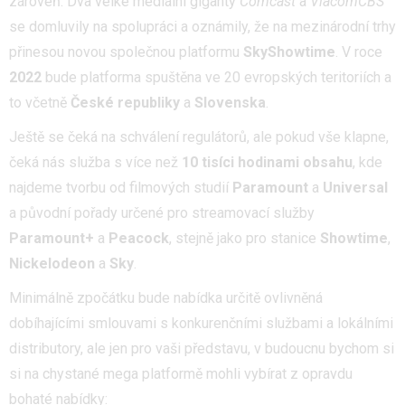
zároveň. Dva velké mediální giganty
Comcast
a
ViacomCBS
se domluvily na spolupráci a oznámily, že na mezinárodní trhy
přinesou novou společnou platformu
SkyShowtime
. V roce
2022
bude platforma spuštěna ve 20 evropských teritoriích a
to včetně
České republiky
a
Slovenska
.
Ještě se čeká na schválení regulátorů, ale pokud vše klapne,
čeká nás služba s více než
10 tisíc
i
hodinami obsahu
, kde
najdeme tvorbu od filmových studií
Paramount
a
Universal
a původní pořady určené pro streamovací služby
Paramount+
a
Peacock
, stejně jako pro stanice
Showtime
,
Nickelodeon
a
Sky
.
Minimálně zpočátku bude nabídka určitě ovlivněná
dobíhajícími smlouvami s konkurenčními službami a lokálními
distributory, ale jen pro vaši představu, v budoucnu bychom si
si na chystané mega platformě mohli vybírat z opravdu
bohaté nabídky: