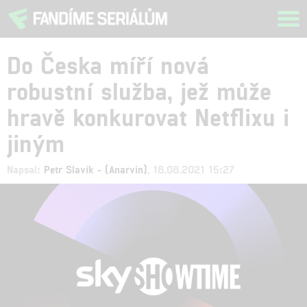
Tog
navi
Do Česka míří nová
robustní služba, jež může
hravě konkurovat Netflixu i
jiným
Napsal:
Petr Slavík - (Anarvin)
, 18.08.2021 15:27