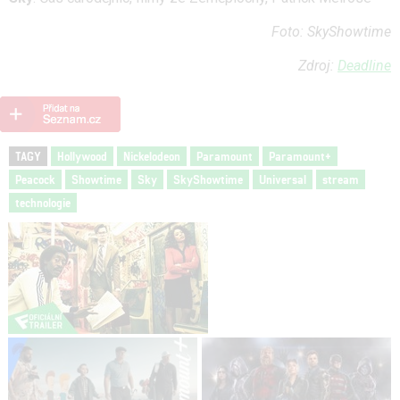
Foto: SkyShowtime
Zdroj:
Deadline
TAGY
Hollywood
Nickelodeon
Paramount
Paramount+
Peacock
Showtime
Sky
SkyShowtime
Universal
stream
technologie