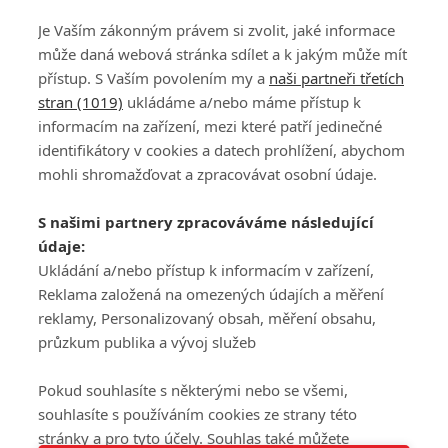
Je Vaším zákonným právem si zvolit, jaké informace
může daná webová stránka sdílet a k jakým může mít
přístup. S Vaším povolením my a
naši partneři třetích
stran (1019)
ukládáme a/nebo máme přístup k
informacím na zařízení, mezi které patří jedinečné
DISKUZE
PŘIHLÁSIT
identifikátory v cookies a datech prohlížení, abychom
REGISTROVAT
mohli shromažďovat a zpracovávat osobní údaje.
Šéfredaktorkou webu je
Petr Slavík
, e-mail
serialy@fandimefilmu.cz
S našimi partnery zpracováváme následující
údaje:
Máte-li zájem o inzerci na našem webu napište nám na e-mail
studio@koncal.com
Ukládání a/nebo přístup k informacím v zařízení,
Reklama založená na omezených údajích a měření
Ochrana osobních údajů
|
Zásady používání cookies
|
Pravidla webu
|
reklamy, Personalizovaný obsah, měření obsahu,
Upravit nastavení soukromí
průzkum publika a vývoj služeb
Pokud souhlasíte s některými nebo se všemi,
souhlasíte s používáním cookies ze strany této
stránky a pro tyto účely. Souhlas také můžete