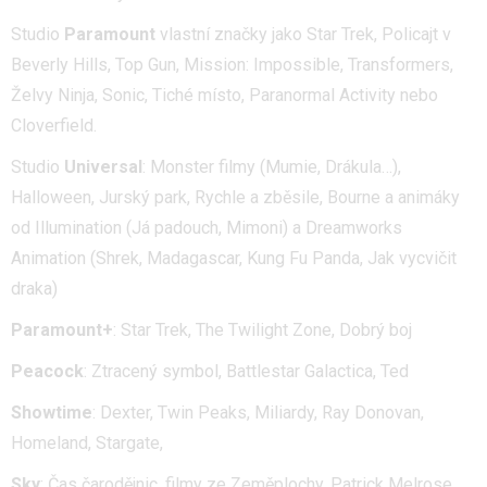
Studio
Paramount
vlastní značky jako Star Trek, Policajt v
Beverly Hills, Top Gun, Mission: Impossible, Transformers,
Želvy Ninja, Sonic, Tiché místo, Paranormal Activity nebo
Cloverfield.
Studio
Universal
: Monster filmy (Mumie, Drákula…),
Halloween, Jurský park, Rychle a zběsile, Bourne a animáky
od Illumination (Já padouch, Mimoni) a Dreamworks
Animation (Shrek, Madagascar, Kung Fu Panda, Jak vycvičit
draka)
Paramount+
: Star Trek, The Twilight Zone, Dobrý boj
Peacock
: Ztracený symbol, Battlestar Galactica, Ted
Showtime
: Dexter, Twin Peaks, Miliardy, Ray Donovan,
Homeland, Stargate,
Sky
: Čas čarodějnic, filmy ze Zeměplochy, Patrick Melrose