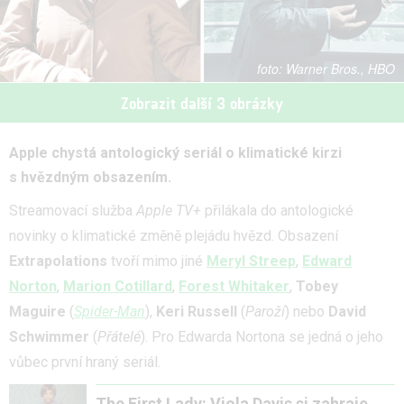
Warner Bros., HBO
Zobrazit další 3 obrázky
Apple chystá antologický seriál o klimatické kirzi
s hvězdným obsazením.
Streamovací služba
Apple TV+
přilákala do antologické
novinky o klimatické změně plejádu hvězd. Obsazení
Extrapolations
tvoří mimo jiné
Meryl Streep
,
Edward
Norton
,
Marion Cotillard
,
Forest Whitaker
,
Tobey
Maguire
(
Spider-Man
),
Keri Russell
(
Paroží
) nebo
David
Schwimmer
(
Přátelé
). Pro Edwarda Nortona se jedná o jeho
vůbec první hraný seriál.
The First Lady: Viola Davis si zahraje