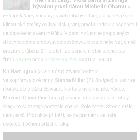
bývalou první dámu Michelle Obamu
Extrapolations
bude vyprávět příběhy o tom, jak nadcházející
klimatické změny ovlivní lásku, víru, práci a rodinu v osobním i
celospolečenském měřítku. V osmi vzájemně propojených
dílech budeme sledovat celosvětovou bitvu o naše vzájemné
přežití v průběhu 21. století. Za seriálem stojí scenárista
filmů
Nákaza
nebo
Vedlejší účinky
Scott Z. Burns
.
Kit Harrington
(
Hra o trůny
) ztvární ředitele
velkoprůmyslové firmy,
Sienna Miller
(
21 Bridges
) si zahraje
mořskou bioložku, Edwarda Nortona uvidíme jako vědce,
Michael Gandolfini
(
Cherry
) ztvární programátora a Tobey
Maguire si zahraje pěstitele chaluh. Role Meryl Streep stále
není jasná. Produkce již běží, takže premiéra se jistě
uskuteční během příštího roku.