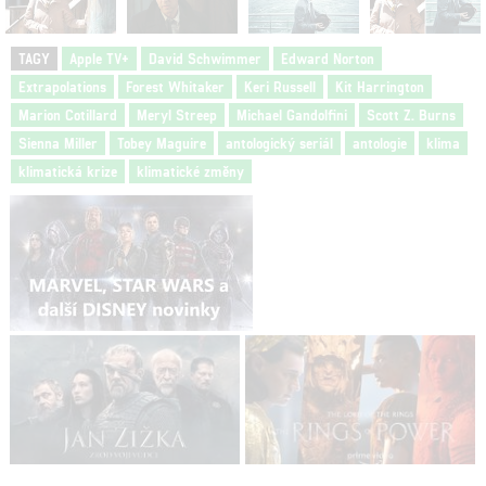
TAGY
Apple TV+
David Schwimmer
Edward Norton
Extrapolations
Forest Whitaker
Keri Russell
Kit Harrington
Marion Cotillard
Meryl Streep
Michael Gandolfini
Scott Z. Burns
Sienna Miller
Tobey Maguire
antologický seriál
antologie
klima
klimatická krize
klimatické změny