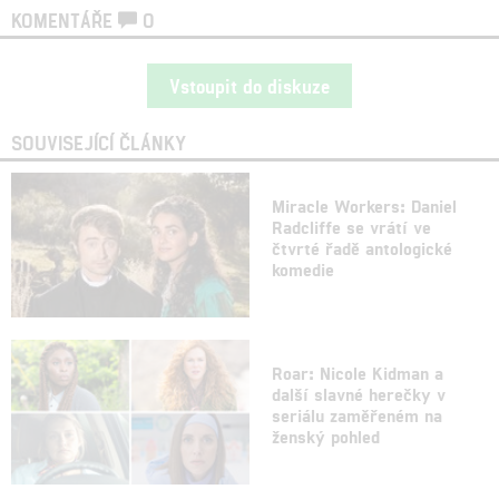
KOMENTÁŘE
0
Vstoupit do diskuze
SOUVISEJÍCÍ ČLÁNKY
Miracle Workers: Daniel
Radcliffe se vrátí ve
čtvrté řadě antologické
komedie
Roar: Nicole Kidman a
další slavné herečky v
seriálu zaměřeném na
ženský pohled