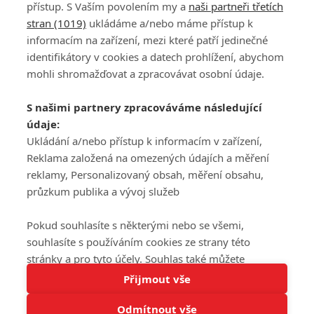
přístup. S Vaším povolením my a
naši partneři třetích
stran (1019)
ukládáme a/nebo máme přístup k
informacím na zařízení, mezi které patří jedinečné
DISKUZE
PŘIHLÁSIT
identifikátory v cookies a datech prohlížení, abychom
REGISTROVAT
mohli shromažďovat a zpracovávat osobní údaje.
Šéfredaktorkou webu je
Petr Slavík
, e-mail
serialy@fandimefilmu.cz
S našimi partnery zpracováváme následující
údaje:
Máte-li zájem o inzerci na našem webu napište nám na e-mail
studio@koncal.com
Ukládání a/nebo přístup k informacím v zařízení,
Reklama založená na omezených údajích a měření
Ochrana osobních údajů
|
Zásady používání cookies
|
Pravidla webu
|
reklamy, Personalizovaný obsah, měření obsahu,
Upravit nastavení soukromí
průzkum publika a vývoj služeb
Pokud souhlasíte s některými nebo se všemi,
souhlasíte s používáním cookies ze strany této
stránky a pro tyto účely. Souhlas také můžete
Tato stránka používá soubory cookies.
odmítnout, ale v takovém případě vám na stránce
Přijmout vše
© 2016 – 2026 FandimeSerialum.cz / All rights reserved /
Více informací
nebudou k dispozici některé personalizované funkce.
Provozovatel webu je Koncal studio s.r.o.
Odmítnout vše
Vaše volby souhlasu se budou vztahovat pouze na