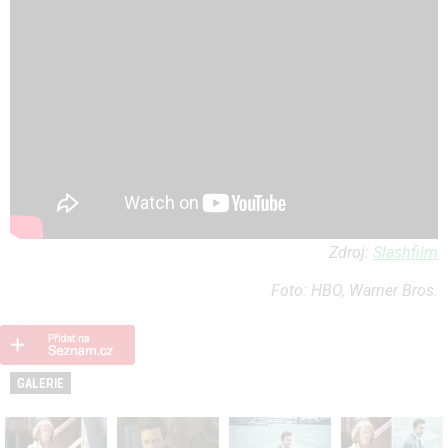
Zdroj:
Slashfilm
Foto: HBO, Warner Bros.
GALERIE