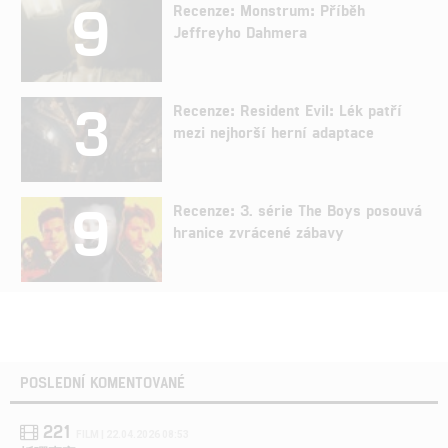
9
Recenze: Monstrum: Příběh
Jeffreyho Dahmera
3
Recenze: Resident Evil: Lék patří
mezi nejhorší herní adaptace
9
Recenze: 3. série The Boys posouvá
hranice zvrácené zábavy
POSLEDNÍ KOMENTOVANÉ
221
FILM | 22.04.2026 08:53