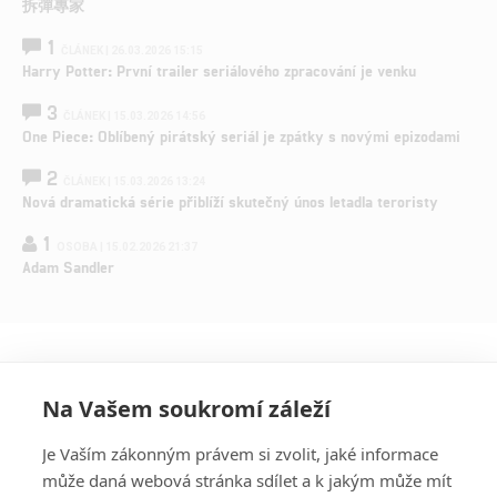
拆彈專家
1
ČLÁNEK | 26.03.2026 15:15
Harry Potter: První trailer seriálového zpracování je venku
3
ČLÁNEK | 15.03.2026 14:56
One Piece: Oblíbený pirátský seriál je zpátky s novými epizodami
2
ČLÁNEK | 15.03.2026 13:24
Nová dramatická série přiblíží skutečný únos letadla teroristy
1
OSOBA | 15.02.2026 21:37
Adam Sandler
Na Vašem soukromí záleží
Je Vaším zákonným právem si zvolit, jaké informace
může daná webová stránka sdílet a k jakým může mít