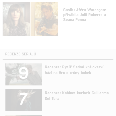
Gaslit: Aféra Watergate
přivábila Julii Roberts a
Seana Penna
RECENZE SERIÁLŮ
9
Recenze: Rytíř Sedmi království
hází na Hru o trůny bobek
7
Recenze: Kabinet kuriozit Guillerma
Del Tora