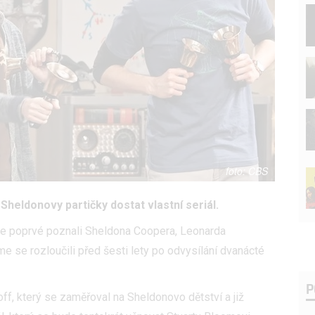
CBS
heldonovy partičky dostat vlastní seriál.
me poprvé poznali Sheldona Coopera, Leonarda
e se rozloučili před šesti lety po odvysílání dvanácté
P
off, který se zaměřoval na Sheldonovo dětství a již