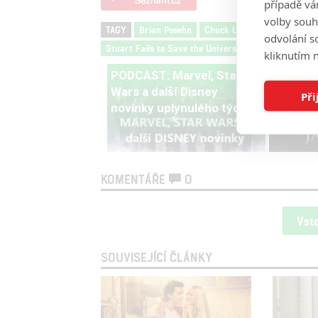
případě vá
volby souh
TAGY
Brian Posehn
Chuck Lorre
John Ross B
odvolání s
Stuart Fails to Save the Universe
Teorie velkého 
kliknutím n
PODCAST: Marvel, Star
Recenze
Wars a další Disney
Při
novinky uplynulého týdne
KOMENTÁŘE
0
Vst
SOUVISEJÍCÍ ČLÁNKY