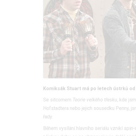
Komiksák Stuart má po letech ústrků od S
Se sitcomem
Teorie velkého třesku
, kde js
Hofstadtera nebo jejich sousedku Penny, jsm
řady.
Během vysílání hlavního seriálu vznikl spin-