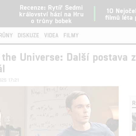
Recenze: Rytíř Sedmi
10 Nejoče
království hází na Hru
filmů léta
o trůny bobek
TRŮNY
DISKUZE
VIDEA
FILMY
 the Universe: Další postava z
ál
025 17:21
R