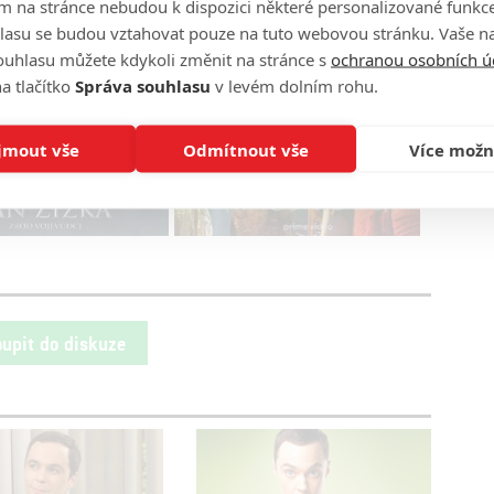
m na stránce nebudou k dispozici některé personalizované funkce
lasu se budou vztahovat pouze na tuto webovou stránku. Vaše na
owie
Kevin Sussman
Lauren Lapkus
ouhlasu můžete kdykoli změnit na stránce s
ochranou osobních ú
třesku
The Big Bang Theory
komedie
sitcom
a tlačítko
Správa souhlasu
v levém dolním rohu.
: Jan Žižka
Pán prstenů: Prsteny moci
a další seriálové hity pod
jmout vše
Odmítnout vše
Více možn
drobnohledem
oupit do diskuze