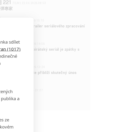
221
FILM | 22.04.2026 08:53
拆彈專家
1
ČLÁNEK | 26.03.2026 15:15
rry Potter: První trailer seriálového zpracování
 venku
nka sdílet
3
ČLÁNEK | 15.03.2026 14:56
tran (1017)
e Piece: Oblíbený pirátský seriál je zpátky s
ovými epizodami
jedinečné
a
2
ČLÁNEK | 15.03.2026 13:24
vá dramatická série přiblíží skutečný únos
tadla teroristy
1
zených
OSOBA | 15.02.2026 21:37
dam Sandler
 publika a
es ze
takovém