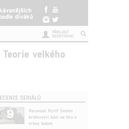
kávanějších
 podle diváků
PŘIHLÁSIT
REGISTROVAT
 Teorie velkého
ECENZE SERIÁLŮ
9
Recenze: Rytíř Sedmi
království hází na Hru o
trůny bobek