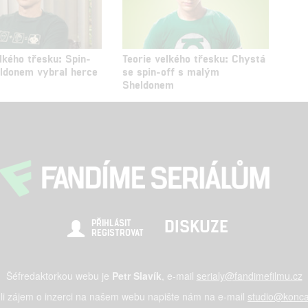
lkého třesku: Spin-
Teorie velkého třesku: Chystá
eldonem vybral herce
se spin-off s malým
Sheldonem
DISKUZE
PŘIHLÁSIT
REGISTROVAT
Šéfredaktorkou webu je
Petr Slavík
, e-mail
serialy@fandimefilmu.cz
li zájem o inzerci na našem webu napište nám na e-mail
studio@konca