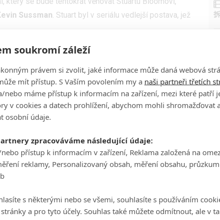
l, který se bude tentokrát věnovat Stuartu Bloomovi,
Kevin Sussman
. Stuart byl v seriálu vedlejší postava, jež
Ha
Na komediální hit naváže další seriál
m soukromí záleží
je
ve the Universe
. Spolu se Stuartem by se měly objevit i
ákonným právem si zvolit, jaké informace může daná webová strá
o jeho přítelkyně Denise (
Lauren Lapkus
), geolog Bert
může mít přístup. S Vaším povolením my a
naši partneři třetích s
On
n
/nebo máme přístup k informacím na zařízení, mezi které patří 
 Bowie
). Zatím sice nejsou oficiálně obsazení, ale mají
tory v cookies a datech prohlížení, abychom mohli shromažďovat 
rozjede.
t osobní údaje.
No
ce původního seriálu i
Mladého Sheldona
a ještě jednoho
le
rst Wedding
, který vypráví příběh Sheldonova staršího
partnery zpracováváme následující údaje:
/nebo přístup k informacím v zařízení, Reklama založená na ome
A
měření reklamy, Personalizovaný obsah, měření obsahu, průzkum
e ilustrační: Kevin Sussman v seriálu Teorie velkého třesku
eb
Zdroj:
Deadline
lasíte s některými nebo se všemi, souhlasíte s používáním cooki
o stránky a pro tyto účely. Souhlas také můžete odmítnout, ale v 