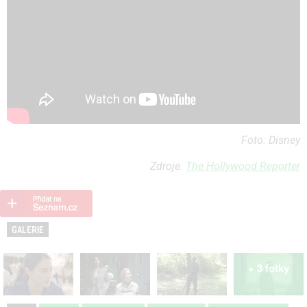
Foto: Disney
Zdroje:
The Hollywood Reporter
GALERIE
+ 3 fotky