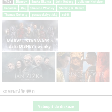
TAGY
Disney+
Enuka Okuma
John Hoberg
Julianne Nicholson
Paradise
Ráj
Shailene Woodley
Sterling K. Brown
Thomas Doherty
postapokalyptický
sci-fi
KOMENTÁŘE
0
Vstoupit do diskuze