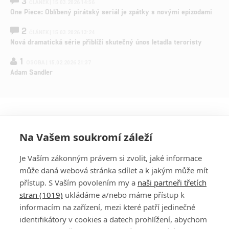
3
ČLÁNEK | 15.03.2026 14:56
One Piece: Oblíbený pirátský seriál je zpátky s novými epizodami
2
ČLÁNEK | 15.03.2026 13:24
Nová dramatická série přiblíží skutečný únos letadla teroristy
1
OSOBA | 15.02.2026 21:37
Adam Sandler
Na Vašem soukromí záleží
Je Vaším zákonným právem si zvolit, jaké informace
může daná webová stránka sdílet a k jakým může mít
přístup. S Vaším povolením my a
naši partneři třetích
stran (1019)
ukládáme a/nebo máme přístup k
informacím na zařízení, mezi které patří jedinečné
DISKUZE
PŘIHLÁSIT
identifikátory v cookies a datech prohlížení, abychom
REGISTROVAT