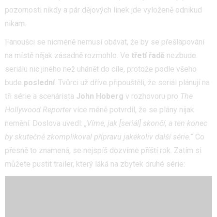
pozornosti nikdy a pár dějových linek jde vyloženě odnikud
nikam.
Fanoušci se nicméně nemusí obávat, že by se přešlapování
na místě nějak zásadně rozmohlo. Ve
třetí řadě
nezbude
seriálu nic jiného než uhánět do cíle, protože podle všeho
bude
poslední
. Tvůrci už dříve připouštěli, že seriál plánují na
tři série a scenárista
John Hoberg
v rozhovoru pro
The
Hollywood Reporter
více méně potvrdil, že se plány nijak
nemění. Doslova uvedl:
„Víme, jak [seriál] skončí, a ten konec
by skutečně zkomplikoval přípravu jakékoliv další série.“
Co
přesně to znamená, se nejspíš dozvíme příští rok. Zatím si
můžete pustit trailer, který láká na zbytek druhé série: