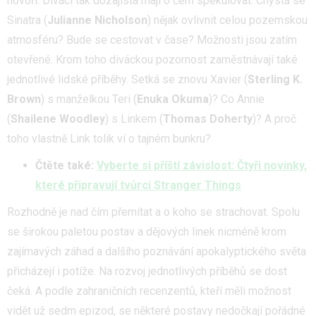
hovoří. Diváci tak dozajista mají o čem spekulovat. Chystá se
Sinatra (
Julianne Nicholson
) nějak ovlivnit celou pozemskou
atmosféru? Bude se cestovat v čase? Možnosti jsou zatím
otevřené. Krom toho diváckou pozornost zaměstnávají také
jednotlivé lidské příběhy. Setká se znovu Xavier (
Sterling K.
Brown
) s manželkou Teri (
Enuka Okuma
)? Co Annie
(
Shailene Woodley
) s Linkem (
Thomas Doherty
)? A proč
toho vlastně Link tolik ví o tajném bunkru?
Čtěte také:
Vyberte si příští závislost: Čtyři novinky,
které připravují tvůrci Stranger Things
Rozhodně je nad čím přemítat a o koho se strachovat. Spolu
se širokou paletou postav a dějových linek nicméně krom
zajímavých záhad a dalšího poznávání apokalyptického světa
přicházejí i potíže. Na rozvoj jednotlivých příběhů se dost
čeká. A podle zahraničních recenzentů, kteří měli možnost
vidět už sedm epizod, se některé postavy nedočkají pořádné