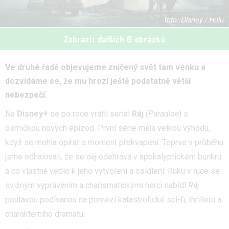
Disney / Hulu
Zobrazit dalších 6 obrázků
Ve druhé řadě objevujeme zničený svět tam venku a
dozvídáme se, že mu hrozí ještě podstatně větší
nebezpečí.
Na
Disney+
se po roce vrátil seriál
Ráj
(
Paradise
) s
osmičkou nových epizod. První série měla velkou výhodu,
když se mohla opírat o moment překvapení. Teprve v průběhu
jsme odhalovali, že se děj odehrává v apokalyptickém bunkru
a co vlastně vedlo k jeho vytvoření a osídlení. Ruku v ruce se
svižným vyprávěním a charismatickými herci nabídl
Ráj
poutavou podívanou na pomezí katastrofické sci-fi, thrilleru a
charakterního dramatu.