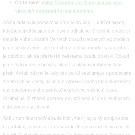
Čtěte také:
Vaka: V novém sci-fi seriálu se jako
virus šíří extrémní forma insomnie
Druhá řada byla postavena před těžký úkol – udržet napětí, i
když je největší tajemství dávno odhaleno. V tomhle směru si
nevede vůbec špatně. Ve třech dosud uvedených epizodách
jsme se dozvěděli, že Zemi hrozí druhá přírodní katastrofa a
je otázkou, jak se přeživší k nejistému osudu postaví. Dokud
jsme byli pouze v bunkru, tak se venkovní problémy daly
přejít. Avšak od chvíle, kdy nás seriál seznamuje s postavami
z venkovního světa, už není z vypravěčského hlediska možné
nad osudem celého zemského povrchu mávnout rukou.
Minimálně již známé postavy se jistě pokusí před venkovním
nebezpečím zachránit.
Roli v tom dost možná bude hrát „Alex“, tajuplný stroj, osoba
či protokol, o němž se v dosavadních epizodách v náznacích