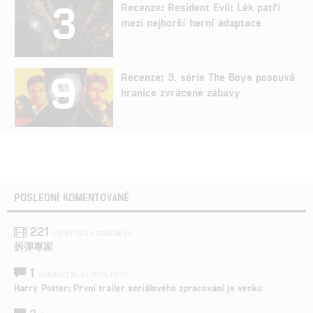
3
Recenze: Resident Evil: Lék patří
mezi nejhorší herní adaptace
9
Recenze: 3. série The Boys posouvá
hranice zvrácené zábavy
POSLEDNÍ KOMENTOVANÉ
221
FILM | 22.04.2026 08:53
拆彈專家
1
ČLÁNEK | 26.03.2026 15:15
Harry Potter: První trailer seriálového zpracování je venku