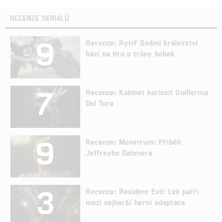
RECENZE SERIÁLŮ
9
Recenze: Rytíř Sedmi království
hází na Hru o trůny bobek
7
Recenze: Kabinet kuriozit Guillerma
Del Tora
9
Recenze: Monstrum: Příběh
Jeffreyho Dahmera
3
Recenze: Resident Evil: Lék patří
mezi nejhorší herní adaptace