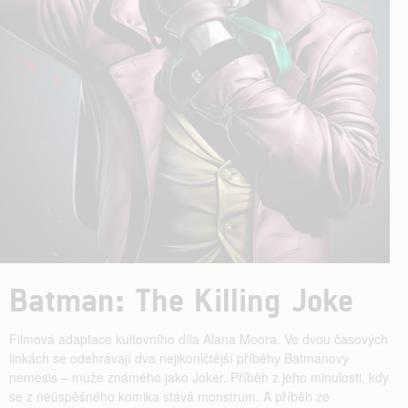
Batman: The Killing Joke
Filmová adaptace kultovního díla Alana Moora. Ve dvou časových
linkách se odehrávají dva nejikoničtější příběhy Batmanovy
nemesis – muže známého jako Joker. Příběh z jeho minulosti, kdy
se z neúspěšného komika stává monstrum. A příběh ze