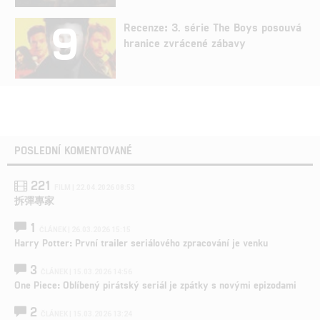
9
Recenze: 3. série The Boys posouvá
hranice zvrácené zábavy
POSLEDNÍ KOMENTOVANÉ
221
FILM | 22.04.2026 08:53
拆彈專家
1
ČLÁNEK | 26.03.2026 15:15
Harry Potter: První trailer seriálového zpracování je venku
3
ČLÁNEK | 15.03.2026 14:56
One Piece: Oblíbený pirátský seriál je zpátky s novými epizodami
2
ČLÁNEK | 15.03.2026 13:24