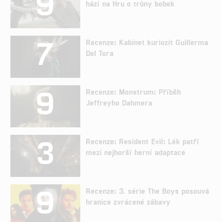
9
hází na Hru o trůny bobek
7
Recenze: Kabinet kuriozit Guillerma
Del Tora
9
Recenze: Monstrum: Příběh
Jeffreyho Dahmera
3
Recenze: Resident Evil: Lék patří
mezi nejhorší herní adaptace
9
Recenze: 3. série The Boys posouvá
hranice zvrácené zábavy