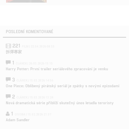
POSLEDNÍ KOMENTOVANÉ
221
FILM | 22.04.2026 08:53
拆彈專家
1
ČLÁNEK | 26.03.2026 15:15
Harry Potter: První trailer seriálového zpracování je venku
3
ČLÁNEK | 15.03.2026 14:56
One Piece: Oblíbený pirátský seriál je zpátky s novými epizodami
2
ČLÁNEK | 15.03.2026 13:24
Nová dramatická série přiblíží skutečný únos letadla teroristy
1
OSOBA | 15.02.2026 21:37
Adam Sandler