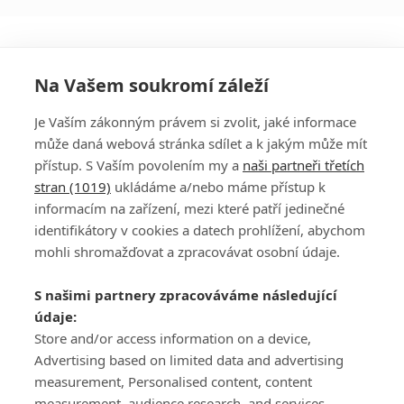
Na Vašem soukromí záleží
Je Vaším zákonným právem si zvolit, jaké informace
může daná webová stránka sdílet a k jakým může mít
přístup. S Vaším povolením my a
naši partneři třetích
stran (1019)
ukládáme a/nebo máme přístup k
informacím na zařízení, mezi které patří jedinečné
DISKUZE
PŘIHLÁSIT
identifikátory v cookies a datech prohlížení, abychom
REGISTROVAT
mohli shromažďovat a zpracovávat osobní údaje.
Šéfredaktorkou webu je
Petr Slavík
, e-mail
serialy@fandimefilmu.cz
S našimi partnery zpracováváme následující
údaje:
Máte-li zájem o inzerci na našem webu napište nám na e-mail
Store and/or access information on a device,
studio@koncal.com
Advertising based on limited data and advertising
Ochrana osobních údajů
|
Zásady používání cookies
|
Pravidla webu
|
measurement, Personalised content, content
Upravit nastavení soukromí
measurement, audience research, and services