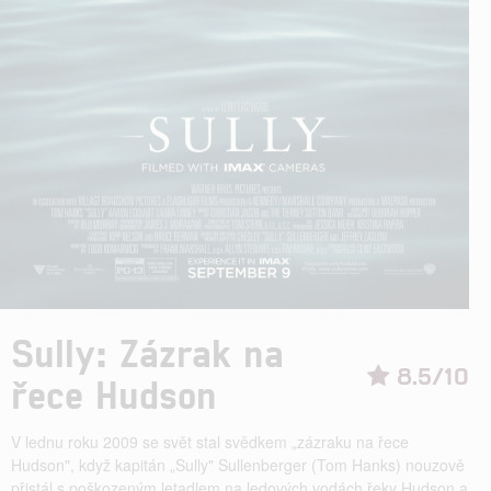
Sully: Zázrak na
8.5/10
řece Hudson
V lednu roku 2009 se svět stal svědkem „zázraku na řece
Hudson", když kapitán „Sully" Sullenberger (Tom Hanks) nouzově
přistál s poškozeným letadlem na ledových vodách řeky Hudson a