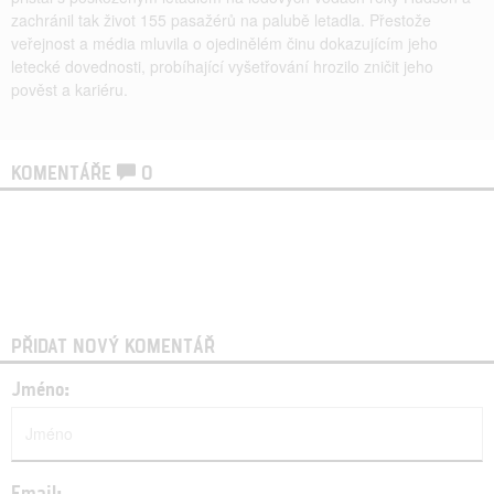
zachránil tak život 155 pasažérů na palubě letadla. Přestože
veřejnost a média mluvila o ojedinělém činu dokazujícím jeho
letecké dovednosti, probíhající vyšetřování hrozilo zničit jeho
pověst a kariéru.
KOMENTÁŘE
0
PŘIDAT NOVÝ KOMENTÁŘ
Jméno:
Email: