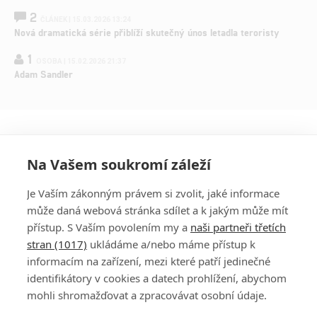
2
ČLÁNEK | 15.03.2026 13:24
Nová dramatická série přiblíží skutečný únos letadla teroristy
1
OSOBA | 15.02.2026 21:37
Adam Sandler
Na Vašem soukromí záleží
Je Vaším zákonným právem si zvolit, jaké informace
může daná webová stránka sdílet a k jakým může mít
přístup. S Vaším povolením my a
naši partneři třetích
stran (1017)
ukládáme a/nebo máme přístup k
informacím na zařízení, mezi které patří jedinečné
DISKUZE
PŘIHLÁSIT
identifikátory v cookies a datech prohlížení, abychom
REGISTROVAT
mohli shromažďovat a zpracovávat osobní údaje.