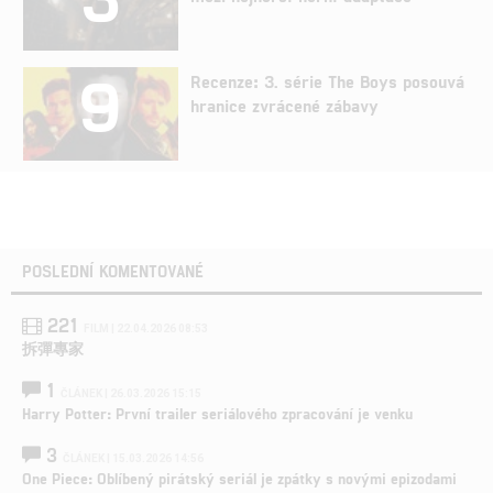
9
Recenze: 3. série The Boys posouvá
hranice zvrácené zábavy
POSLEDNÍ KOMENTOVANÉ
221
FILM | 22.04.2026 08:53
拆彈專家
1
ČLÁNEK | 26.03.2026 15:15
Harry Potter: První trailer seriálového zpracování je venku
3
ČLÁNEK | 15.03.2026 14:56
One Piece: Oblíbený pirátský seriál je zpátky s novými epizodami