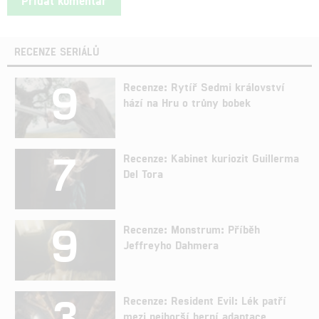
RECENZE SERIÁLŮ
9
Recenze: Rytíř Sedmi království
hází na Hru o trůny bobek
7
Recenze: Kabinet kuriozit Guillerma
Del Tora
9
Recenze: Monstrum: Příběh
Jeffreyho Dahmera
3
Recenze: Resident Evil: Lék patří
mezi nejhorší herní adaptace