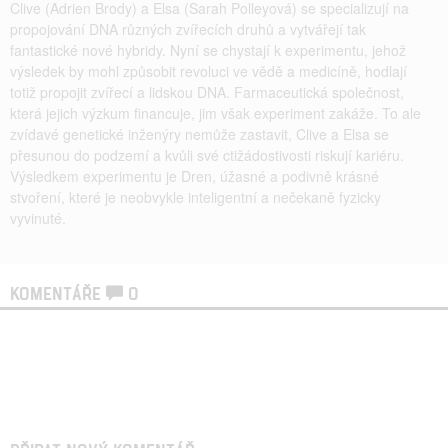
Clive (Adrien Brody) a Elsa (Sarah Polleyová) se specializují na
propojování DNA různých zvířecích druhů a vytvářejí tak
fantastické nové hybridy. Nyní se chystají k experimentu, jehož
výsledek by mohl způsobit revoluci ve vědě a medicíně, hodlají
totiž propojit zvířecí a lidskou DNA. Farmaceutická společnost,
která jejich výzkum financuje, jim však experiment zakáže. To ale
zvídavé genetické inženýry nemůže zastavit, Clive a Elsa se
přesunou do podzemí a kvůli své ctižádostivosti riskují kariéru.
Výsledkem experimentu je Dren, úžasné a podivně krásné
stvoření, které je neobvykle inteligentní a nečekaně fyzicky
vyvinuté.
KOMENTÁŘE
0