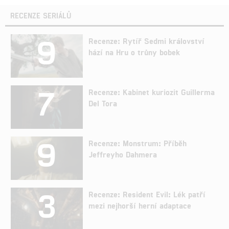
RECENZE SERIÁLŮ
9
Recenze: Rytíř Sedmi království
hází na Hru o trůny bobek
7
Recenze: Kabinet kuriozit Guillerma
Del Tora
9
Recenze: Monstrum: Příběh
Jeffreyho Dahmera
3
Recenze: Resident Evil: Lék patří
mezi nejhorší herní adaptace