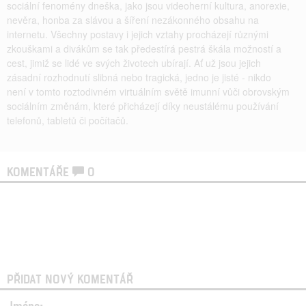
sociální fenomény dneška, jako jsou videoherní kultura, anorexie,
nevěra, honba za slávou a šíření nezákonného obsahu na
internetu. Všechny postavy i jejich vztahy procházejí různými
zkouškami a divákům se tak předestírá pestrá škála možností a
cest, jimiž se lidé ve svých životech ubírají. Ať už jsou jejich
zásadní rozhodnutí slibná nebo tragická, jedno je jisté - nikdo
není v tomto roztodivném virtuálním světě imunní vůči obrovským
sociálním změnám, které přicházejí díky neustálému používání
telefonů, tabletů či počítačů.
KOMENTÁŘE
0
PŘIDAT NOVÝ KOMENTÁŘ
Jméno: