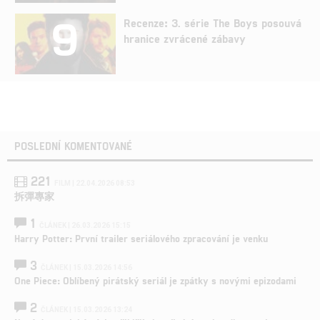
9
Recenze: 3. série The Boys posouvá
hranice zvrácené zábavy
POSLEDNÍ KOMENTOVANÉ
221
FILM | 22.04.2026 08:53
拆彈專家
1
ČLÁNEK | 26.03.2026 15:15
Harry Potter: První trailer seriálového zpracování je venku
3
ČLÁNEK | 15.03.2026 14:56
One Piece: Oblíbený pirátský seriál je zpátky s novými epizodami
2
ČLÁNEK | 15.03.2026 13:24