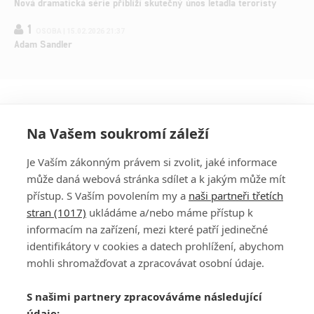
Nová dramatická série přiblíží skutečný únos letadla teroristy
1
OSOBA | 15.02.2026 21:37
Adam Sandler
Na Vašem soukromí záleží
Je Vaším zákonným právem si zvolit, jaké informace
může daná webová stránka sdílet a k jakým může mít
přístup. S Vaším povolením my a
naši partneři třetích
stran (1017)
ukládáme a/nebo máme přístup k
informacím na zařízení, mezi které patří jedinečné
DISKUZE
PŘIHLÁSIT
identifikátory v cookies a datech prohlížení, abychom
REGISTROVAT
mohli shromažďovat a zpracovávat osobní údaje.
Šéfredaktorkou webu je
Petr Slavík
, e-mail
serialy@fandimefilmu.cz
S našimi partnery zpracováváme následující
údaje: