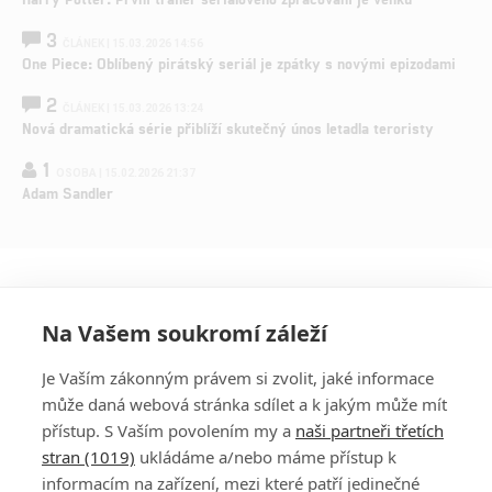
3
ČLÁNEK | 15.03.2026 14:56
One Piece: Oblíbený pirátský seriál je zpátky s novými epizodami
2
ČLÁNEK | 15.03.2026 13:24
Nová dramatická série přiblíží skutečný únos letadla teroristy
1
OSOBA | 15.02.2026 21:37
Adam Sandler
Na Vašem soukromí záleží
Je Vaším zákonným právem si zvolit, jaké informace
může daná webová stránka sdílet a k jakým může mít
přístup. S Vaším povolením my a
naši partneři třetích
stran (1019)
ukládáme a/nebo máme přístup k
informacím na zařízení, mezi které patří jedinečné