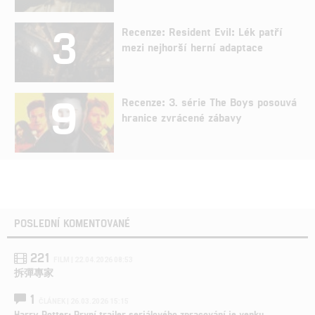
3
Recenze: Resident Evil: Lék patří
mezi nejhorší herní adaptace
9
Recenze: 3. série The Boys posouvá
hranice zvrácené zábavy
POSLEDNÍ KOMENTOVANÉ
221
FILM | 22.04.2026 08:53
拆彈專家
1
ČLÁNEK | 26.03.2026 15:15
Harry Potter: První trailer seriálového zpracování je venku