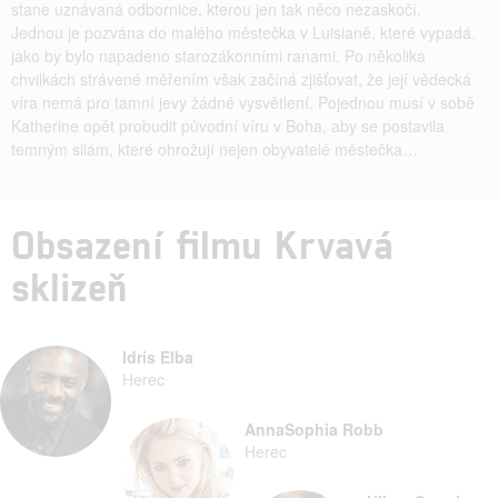
stane uznávaná odbornice, kterou jen tak něco nezaskočí.
Jednou je pozvána do malého městečka v Luisianě, které vypadá,
jako by bylo napadeno starozákonními ranami. Po několika
chvilkách strávené měřením však začíná zjišťovat, že její vědecká
víra nemá pro tamní jevy žádné vysvětlení. Pojednou musí v sobě
Katherine opět probudit původní víru v Boha, aby se postavila
temným silám, které ohrožují nejen obyvatelé městečka…
Obsazení filmu Krvavá
sklizeň
Idris Elba
Herec
AnnaSophia Robb
Herec