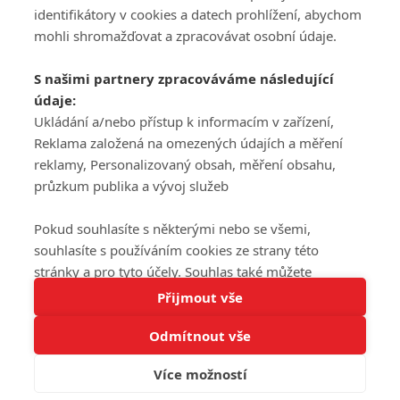
DISKUZE
PŘIHLÁSIT
identifikátory v cookies a datech prohlížení, abychom
REGISTROVAT
mohli shromažďovat a zpracovávat osobní údaje.
Šéfredaktorkou webu je
Petr Slavík
, e-mail
serialy@fandimefilmu.cz
S našimi partnery zpracováváme následující
údaje:
Máte-li zájem o inzerci na našem webu napište nám na e-mail
Ukládání a/nebo přístup k informacím v zařízení,
studio@koncal.com
Reklama založená na omezených údajích a měření
Ochrana osobních údajů
|
Zásady používání cookies
|
Pravidla webu
|
reklamy, Personalizovaný obsah, měření obsahu,
Upravit nastavení soukromí
průzkum publika a vývoj služeb
Pokud souhlasíte s některými nebo se všemi,
souhlasíte s používáním cookies ze strany této
stránky a pro tyto účely. Souhlas také můžete
Tato stránka používá soubory cookies.
odmítnout, ale v takovém případě vám na stránce
Přijmout vše
© 2016 – 2026 FandimeSerialum.cz / All rights reserved /
Více informací
nebudou k dispozici některé personalizované funkce.
Provozovatel webu je Koncal studio s.r.o.
Odmítnout vše
Vaše volby souhlasu se budou vztahovat pouze na
Rozumím
tuto webovou stránku. Vaše nastavení a odvolání
Více možností
souhlasu můžete kdykoli změnit na stránce s
Koncal studio s.r.o., IČO: 03604071, Lýskova 2073/57, Stodůlky, 155
00, Praha 5