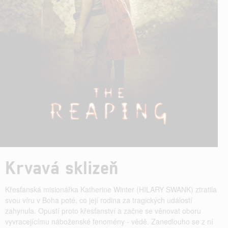
Krvavá sklizeň
Křesťanská misionářka Katherine Winter (HILARY SWANK) ztratila
svou víru v Boha poté, co její rodina za tragických událostí
zahynula. Opustí proto křesťanství a začne se věnovat oboru
vyvracejícímu náboženské fenomény - vědě. Zanedlouho se z ní