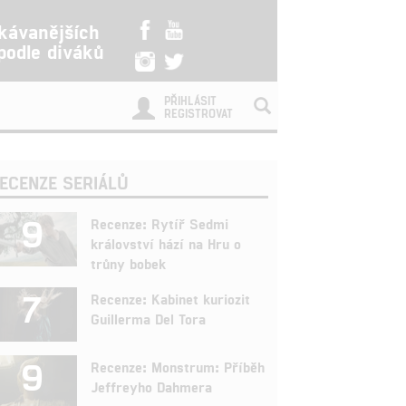
kávanějších
 podle diváků
PŘIHLÁSIT
REGISTROVAT
ECENZE SERIÁLŮ
9
Recenze: Rytíř Sedmi
království hází na Hru o
trůny bobek
7
Recenze: Kabinet kuriozit
Guillerma Del Tora
9
Recenze: Monstrum: Příběh
Jeffreyho Dahmera