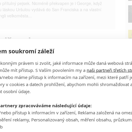
 přítulný pejsek. Nicméně překvapen je i George, když
u láskou Uršulou vydává do San Franciska a na vlastní
gli velkoměsta...
 džungle
m soukromí záleží
John Cleese
ákonným právem si zvolit, jaké informace může daná webová strá
Herec
může mít přístup. S Vaším povolením my a
naši partneři třetích s
/nebo máme přístup k informacím na zařízení, mezi které patří 
P
tory v cookies a datech prohlížení, abychom mohli shromažďovat 
t osobní údaje.
partnery zpracováváme následující údaje:
/nebo přístup k informacím v zařízení, Reklama založená na ome
Ha
měření reklamy, Personalizovaný obsah, měření obsahu, průzkum
je
eb