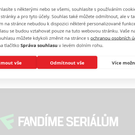
lasíte s některými nebo se všemi, souhlasíte s používáním cooki
On
n
o stránky a pro tyto účely. Souhlas také můžete odmítnout, ale v 
m na stránce nebudou k dispozici některé personalizované funkce
lasu se budou vztahovat pouze na tuto webovou stránku. Vaše na
No
ouhlasu můžete kdykoli změnit na stránce s
ochranou osobních ú
le
a tlačítko
Správa souhlasu
v levém dolním rohu.
A
jmout vše
Odmítnout vše
Více možn