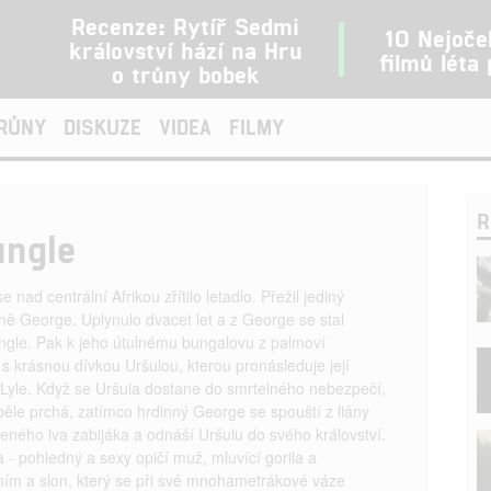
Recenze: Rytíř Sedmi
10 Nejoče
království hází na Hru
filmů léta
o trůny bobek
TRŮNY
DISKUZE
VIDEA
FILMY
R
ungle
 nad centrální Afrikou zřítilo letadlo. Přežil jediný
ě George. Uplynulo dvacet let a z George se stal
ungle. Pak k jeho útulnému bungalovu z palmoví
 s krásnou dívkou Uršulou, kterou pronásleduje její
 Lyle. Když se Uršula dostane do smrtelného nebezpečí,
ěle prchá, zatímco hrdinný George se spouští z liány
ného lva zabijáka a odnáší Uršulu do svého království.
 - pohledný a sexy opičí muž, mluvící gorila a
m a slon, který se při své mnohametrákové váze