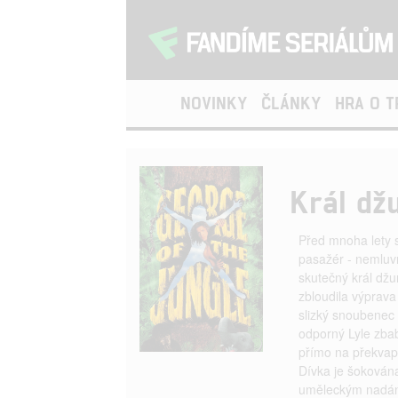
NOVINKY
ČLÁNKY
HRA O 
Král dž
Před mnoha lety se
pasažér - nemluvn
skutečný král dž
zbloudila výprava
slizký snoubenec
odporný Lyle zbab
přímo na překvape
Dívka je šokována
uměleckým nadání