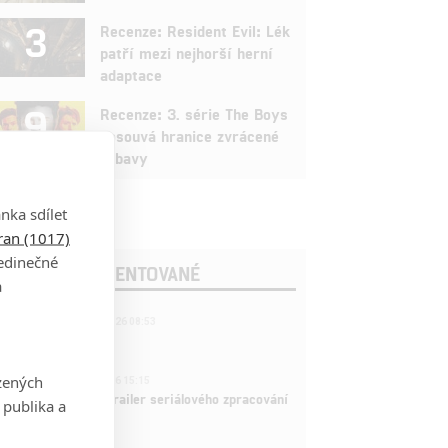
3
Recenze: Resident Evil: Lék
patří mezi nejhorší herní
adaptace
9
Recenze: 3. série The Boys
posouvá hranice zvrácené
zábavy
nka sdílet
tran (1017)
jedinečné
OSLEDNÍ KOMENTOVANÉ
a
221
FILM | 22.04.2026 08:53
拆彈專家
1
zených
ČLÁNEK | 26.03.2026 15:15
rry Potter: První trailer seriálového zpracování
 publika a
 venku