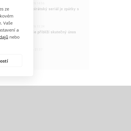
3
ČLÁNEK | 15.03.2026 14:56
es ze
e Piece: Oblíbený pirátský seriál je zpátky s
ovými epizodami
takovém
. Vaše
2
ČLÁNEK | 15.03.2026 13:24
stavení a
vá dramatická série přiblíží skutečný únos
dajů
nebo
tadla teroristy
1
OSOBA | 15.02.2026 21:37
dam Sandler
ostí