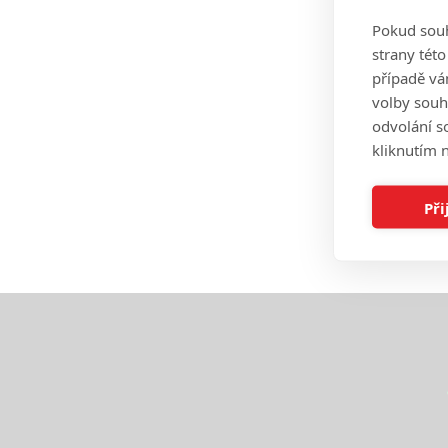
Pokud souh
strany tét
případě vá
volby souh
odvolání s
kliknutím n
Při