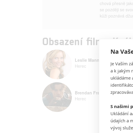
chová přesně jako
se později se svo
kůži poznává džun
Obsazení filmu Král
Na Vaše
Leslie Mann
Je Vaším z
Herec
a k jakým 
ukládáme a
identifiká
zpracováva
Brendan Fraser
Herec
S našimi 
Ukládání a
údajích a 
vývoj služ