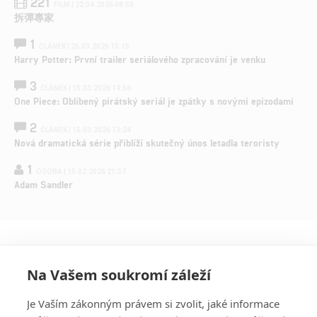
221
FILM | 22.04.2026 08:53
拆彈專家
1
ČLÁNEK | 26.03.2026 15:15
Harry Potter: První trailer seriálového zpracování je venku
3
ČLÁNEK | 15.03.2026 14:56
One Piece: Oblíbený pirátský seriál je zpátky s novými epizodami
2
ČLÁNEK | 15.03.2026 13:24
Nová dramatická série přiblíží skutečný únos letadla teroristy
1
OSOBA | 15.02.2026 21:37
Adam Sandler
Na Vašem soukromí záleží
Je Vaším zákonným právem si zvolit, jaké informace