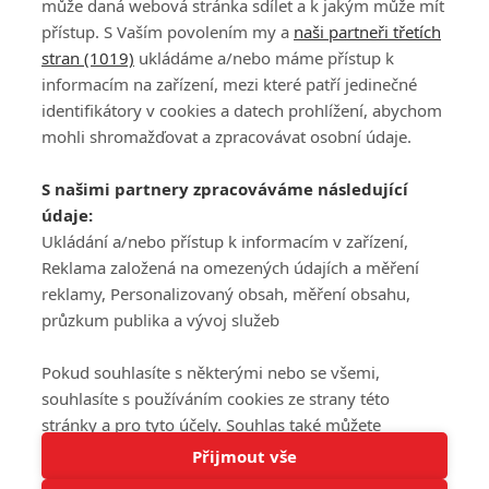
může daná webová stránka sdílet a k jakým může mít
přístup. S Vaším povolením my a
naši partneři třetích
stran (1019)
ukládáme a/nebo máme přístup k
informacím na zařízení, mezi které patří jedinečné
DISKUZE
PŘIHLÁSIT
identifikátory v cookies a datech prohlížení, abychom
REGISTROVAT
mohli shromažďovat a zpracovávat osobní údaje.
Šéfredaktorkou webu je
Petr Slavík
, e-mail
serialy@fandimefilmu.cz
S našimi partnery zpracováváme následující
údaje:
Máte-li zájem o inzerci na našem webu napište nám na e-mail
Ukládání a/nebo přístup k informacím v zařízení,
studio@koncal.com
Reklama založená na omezených údajích a měření
Ochrana osobních údajů
|
Zásady používání cookies
|
Pravidla webu
|
reklamy, Personalizovaný obsah, měření obsahu,
Upravit nastavení soukromí
průzkum publika a vývoj služeb
Pokud souhlasíte s některými nebo se všemi,
souhlasíte s používáním cookies ze strany této
stránky a pro tyto účely. Souhlas také můžete
Tato stránka používá soubory cookies.
odmítnout, ale v takovém případě vám na stránce
Přijmout vše
© 2016 – 2026 FandimeSerialum.cz / All rights reserved /
Více informací
nebudou k dispozici některé personalizované funkce.
Provozovatel webu je Koncal studio s.r.o.