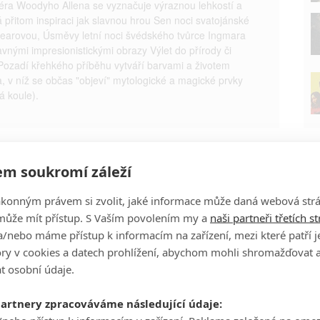
séra Woodyho Allena se vyznačuje výraznou lehkostí a
á přitom inspiraci jak slavnou hrou Sen noci svatojánské
earovou, Úsměvy letní noci švédského tvůrce Ingmara
vnými impresionistickými obrazy Výlet do přírody či
Pozadí křehkého příběhu vytváří barvami a životem
na, v níž se občas "objeví" mytologické a magické prvky
á koule).
m soukromí záleží
P
ákonným právem si zvolit, jaké informace může daná webová strá
může mít přístup. S Vaším povolením my a
naši partneři třetích s
/nebo máme přístup k informacím na zařízení, mezi které patří 
tory v cookies a datech prohlížení, abychom mohli shromažďovat 
t osobní údaje.
Ha
je
partnery zpracováváme následující údaje: