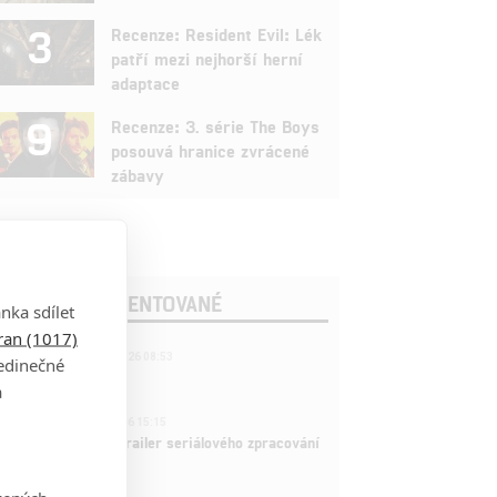
3
Recenze: Resident Evil: Lék
patří mezi nejhorší herní
adaptace
9
Recenze: 3. série The Boys
posouvá hranice zvrácené
zábavy
OSLEDNÍ KOMENTOVANÉ
nka sdílet
tran (1017)
221
FILM | 22.04.2026 08:53
jedinečné
拆彈專家
a
1
ČLÁNEK | 26.03.2026 15:15
rry Potter: První trailer seriálového zpracování
 venku