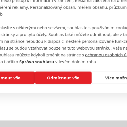
/nebo přístup k informacím v zařízení, Reklama založená na ome
měření reklamy, Personalizovaný obsah, měření obsahu, průzkum
On
eb
n
lasíte s některými nebo se všemi, souhlasíte s používáním cooki
No
o stránky a pro tyto účely. Souhlas také můžete odmítnout, ale v 
le
m na stránce nebudou k dispozici některé personalizované funkce
lasu se budou vztahovat pouze na tuto webovou stránku. Vaše na
A
ouhlasu můžete kdykoli změnit na stránce s
ochranou osobních ú
a tlačítko
Správa souhlasu
v levém dolním rohu.
jmout vše
Odmítnout vše
Více možn
eFilmu.cz