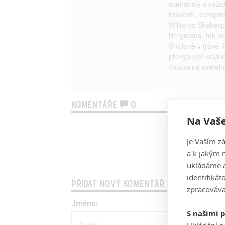
scenáristy a reži
hravostí, nezapír
Williama Shakesp
Bergmana, tak sla
Snídaně v trávě. 
překypující kraji
(kouzelná světeln
KOMENTÁŘE
0
Na Vaše
Je Vaším z
a k jakým 
ukládáme a
identifiká
PŘIDAT NOVÝ KOMENTÁŘ
zpracováva
Jméno:
S našimi 