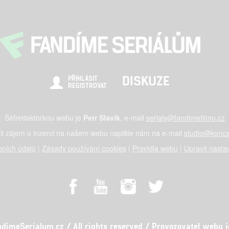
DISKUZE
PŘIHLÁSIT
REGISTROVAT
Šéfredaktorkou webu je
Petr Slavík
, e-mail
serialy@fandimefilmu.cz
li zájem o inzerci na našem webu napište nám na e-mail
studio@konca
ních údajů
|
Zásady používání cookies
|
Pravidla webu
|
Upravit nasta
meSerialum.cz / All rights reserved / Provozovatel webu je 