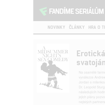
NOVINKY
ČLÁNKY
HRA O 
Erotick
svatojá
Na osamělé farmě 
vynálezce Andrew
Jordan s milenkou
Dr. Leopold Sturg
následujícíh hodi
jejich plány pozv
nejistých partners