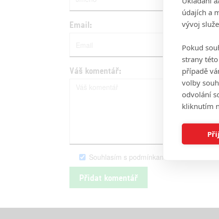
Ukládání a
údajích a 
vývoj služ
Email:
Pokud souh
strany tét
případě vá
Váš komentář:
volby souh
odvolání s
kliknutím n
Při
Souhlasím s podmínkami serveru Fandim