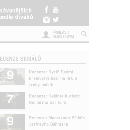
kávanějších
 podle diváků
PŘIHLÁSIT
REGISTROVAT
ECENZE SERIÁLŮ
9
Recenze: Rytíř Sedmi
království hází na Hru o
trůny bobek
7
Recenze: Kabinet kuriozit
Guillerma Del Tora
9
Recenze: Monstrum: Příběh
Jeffreyho Dahmera