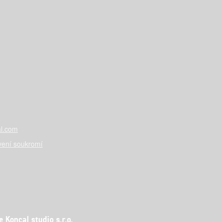
l.com
vení soukromí
Koncal studio s.r.o.