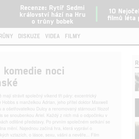
Recenze: Rytíř Sedmi
10 Nejoče
království hází na Hru
filmů léta
o trůny bobek
TRŮNY
DISKUZE
VIDEA
FILMY
R
á komedie noci
nské
mají strávit společný víkend tři páry: excentrický
 Hobbs s manželkou Adrian, jeho přítel doktor Maxwell
 a ošetřovatelkou Dulcy a renomovaný stárnoucí filozof
is se snoubenkou Ariel. Každý z nich má o odpočinku v
nách odlišné představy. Po prvním společném setkání se
olna mění. Najednou začíná hra, která vypráví o
kých vztazích, o lásce, sexu, vášni a nevěře... Film