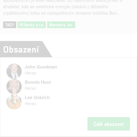
strašidel, kde se elektrická energie získává z dětského
(vyděšeného) křiku se nedopatřením dostane holčička Boo...
TAGY
Příšerky s.r.o.
Monsters, Inc.
Obsazení
John Goodman
Herec
Bonnie Hunt
Herec
Lee Unkrich
Herec
Celé obsazení