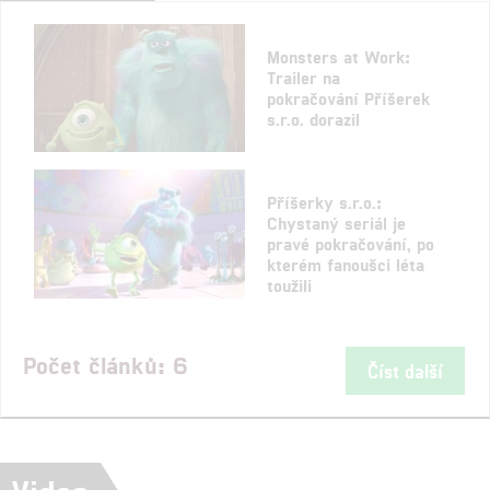
Monsters at Work:
Trailer na
pokračování Příšerek
s.r.o. dorazil
Příšerky s.r.o.:
Chystaný seriál je
pravé pokračování, po
kterém fanoušci léta
toužili
Počet článků: 6
Číst další