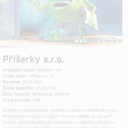
Příšerky s.r.o.
Originální název:
Monsters, Inc.
Český název:
Příšerky s.r.o.
Premiéra:
28.10.2001
Česká premiéra:
07.02.2002
Žánr:
Komedie
,
Animovaný
,
Rodinný
Země původu:
USA
Monsters Incorporated je strašidelná továrna vedená Henrym J.
Waternoosem a jedním z jejích hlavních strašidel je James P.
Sullivan, jehož strašidelným asistentem a nejlepším přítelem a
spolubydlícím je Mike Wazowski. Do tajemného světa příšer a