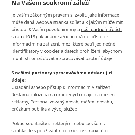
Na Vašem soukromí záleží
Je Vaším zákonným právem si zvolit, jaké informace
může daná webová stránka sdílet a k jakým může mít
přístup. S Vaším povolením my a
naši partneři třetích
stran (1019)
ukládáme a/nebo máme přístup k
informacím na zařízení, mezi které patří jedinečné
DISKUZE
PŘIHLÁSIT
identifikátory v cookies a datech prohlížení, abychom
REGISTROVAT
mohli shromažďovat a zpracovávat osobní údaje.
Šéfredaktorkou webu je
Petr Slavík
, e-mail
serialy@fandimefilmu.cz
S našimi partnery zpracováváme následující
údaje:
Máte-li zájem o inzerci na našem webu napište nám na e-mail
studio@koncal.com
Ukládání a/nebo přístup k informacím v zařízení,
Reklama založená na omezených údajích a měření
Ochrana osobních údajů
|
Zásady používání cookies
|
Pravidla webu
|
reklamy, Personalizovaný obsah, měření obsahu,
Upravit nastavení soukromí
průzkum publika a vývoj služeb
Pokud souhlasíte s některými nebo se všemi,
souhlasíte s používáním cookies ze strany této