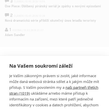
3
ČLÁNEK | 15.03.2026 14:56
One Piece: Oblíbený pirátský seriál je zpátky s novými epizodami
2
ČLÁNEK | 15.03.2026 13:24
Nová dramatická série přiblíží skutečný únos letadla teroristy
1
OSOBA | 15.02.2026 21:37
Adam Sandler
Na Vašem soukromí záleží
Je Vaším zákonným právem si zvolit, jaké informace
může daná webová stránka sdílet a k jakým může mít
přístup. S Vaším povolením my a
naši partneři třetích
stran (1019)
ukládáme a/nebo máme přístup k
informacím na zařízení, mezi které patří jedinečné
DISKUZE
PŘIHLÁSIT
identifikátory v cookies a datech prohlížení, abychom
REGISTROVAT