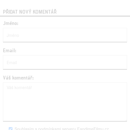
PŘIDAT NOVÝ KOMENTÁŘ
Jméno:
Email:
Váš komentář:
Souhlasím s podmínkami serveru FandimeFilmu.cz