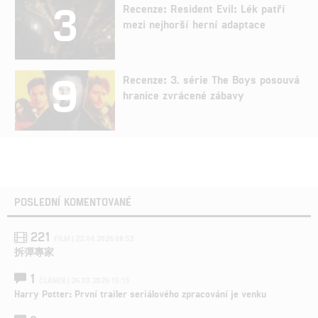
3
Recenze: Resident Evil: Lék patří
mezi nejhorší herní adaptace
9
Recenze: 3. série The Boys posouvá
hranice zvrácené zábavy
POSLEDNÍ KOMENTOVANÉ
221
FILM | 22.04.2026 08:53
拆彈專家
1
ČLÁNEK | 26.03.2026 15:15
Harry Potter: První trailer seriálového zpracování je venku