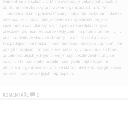
Nemohli se ale splést víc. Místo svobody je čekal pouhý postup
do druhé fáze zkoušky připravené organizací Z.L.S.N. Pro
Thomase a ostatní přeživší Placery z labyrintu tak běhání zdaleka
nekončí. Jejich další útěk je zavede na Spáleniště, nejvíce
sežehnutou část planety, krajinu plnou nepředstavitelných
překážek. Sluneční erupce sežehly Zemi na popel a proměnily ji v
pustinu. Světové vlády se zhroutily – a s nimi i řád a právo.
Rozpadajícími se troskami měst teď bloudí takzvaní „raplové", lidé
pokrytí hnisajícími ranami, které nakažlivý virus dohnal za hranu
příčetnosti. Jejich jediným cílem je najít cokoliv živého, aby se
nasytili. Thomas a jeho přátelé musí rychle najít bezpečné
útočiště a organizace Z.L.S.N. se stará o hlavně to, aby jim šance
na přežití nastavila v jejich neprospěch…
KOMENTÁŘE
0