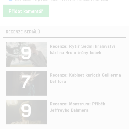
RECENZE SERIÁLŮ
9
Recenze: Rytíř Sedmi království
hází na Hru o trůny bobek
7
Recenze: Kabinet kuriozit Guillerma
Del Tora
9
Recenze: Monstrum: Příběh
Jeffreyho Dahmera