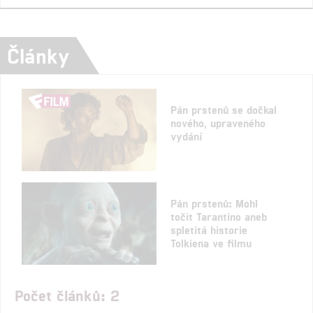
Články
Pán prstenů se dočkal
nového, upraveného
vydání
Pán prstenů: Mohl
točit Tarantino aneb
spletitá historie
Tolkiena ve filmu
Počet článků: 2