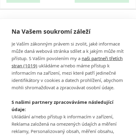
Na Vašem soukromí záleží
Je Vaším zákonným právem si zvolit, jaké informace
může daná webová stránka sdílet a k jakým může mít
přístup. S Vaším povolením my a
naši partneři třetích
stran (1019)
ukládáme a/nebo máme přístup k
informacím na zařízení, mezi které patří jedinečné
DISKUZE
PŘIHLÁSIT
identifikátory v cookies a datech prohlížení, abychom
REGISTROVAT
mohli shromažďovat a zpracovávat osobní údaje.
Šéfredaktorkou webu je
Petr Slavík
, e-mail
serialy@fandimefilmu.cz
S našimi partnery zpracováváme následující
údaje:
Máte-li zájem o inzerci na našem webu napište nám na e-mail
Ukládání a/nebo přístup k informacím v zařízení,
studio@koncal.com
Reklama založená na omezených údajích a měření
Ochrana osobních údajů
|
Zásady používání cookies
|
Pravidla webu
|
reklamy, Personalizovaný obsah, měření obsahu,
Upravit nastavení soukromí