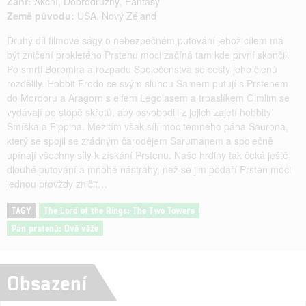
Žánr:
Akční
,
Dobrodružný
,
Fantasy
Země původu:
USA
,
Nový Zéland
Druhý díl filmové ságy o nebezpečném putování jehož cílem má
být zničení prokletého Prstenu moci začíná tam kde první skončil.
Po smrti Boromira a rozpadu Společenstva se cesty jeho členů
rozdělily. Hobbit Frodo se svým sluhou Samem putují s Prstenem
do Mordoru a Aragorn s elfem Legolasem a trpaslíkem Gimlim se
vydávají po stopě skřetů, aby osvobodili z jejich zajetí hobbity
Smíška a Pippina. Mezitím však sílí moc temného pána Saurona,
který se spojil se zrádným čarodějem Sarumanem a společně
upínají všechny síly k získání Prstenu. Naše hrdiny tak čeká ještě
dlouhé putování a mnohé nástrahy, než se jim podaří Prsten moci
jednou provždy zničit…
TAGY
The Lord of the Rings: The Two Towers
Pán prstenů: Dvě věže
Obsazení