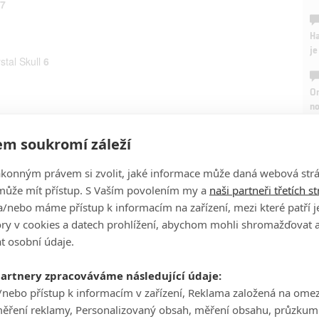
7
Ha
je
tal Skull
6
On
n
m soukromí záleží
No
le
ákonným právem si zvolit, jaké informace může daná webová strá
může mít přístup. S Vaším povolením my a
naši partneři třetích s
A
/nebo máme přístup k informacím na zařízení, mezi které patří 
tory v cookies a datech prohlížení, abychom mohli shromažďovat 
t osobní údaje.
partnery zpracováváme následující údaje:
/nebo přístup k informacím v zařízení, Reklama založená na ome
měření reklamy, Personalizovaný obsah, měření obsahu, průzkum