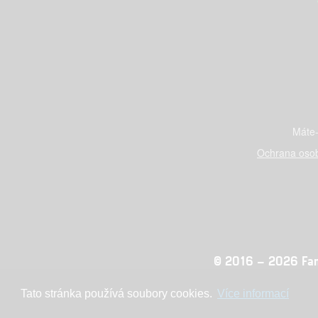
Máte-
Ochrana osob
© 2016 – 2026 Fandi
Tato stránka používá soubory cookies.
Více informací
Konc
adblocktest