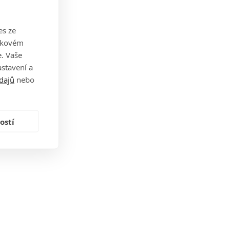
es ze
takovém
. Vaše
stavení a
dajů
nebo
ostí