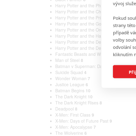
vývoj služ
Harry Potter and the Philosopher's Stone
Harry Potter and the Chamber of Secrets
Harry Potter and the Prisoner of Azkaban
Pokud souh
Harry Potter and the Goblet of Fire
8
strany tét
Harry Potter and the Order of the Phoenix
případě vá
Harry Potter and the Half-Blood Prince
7
volby souh
Harry Potter and the Deathly Hallows: Par
odvolání s
Harry Potter and the Deathly Hallows: Par
Fantastic Beasts and Where to Find The
kliknutím n
Man of Steel
8
Batman v Superman: Dawn of Justice
6
Při
Suicide Squad
4
Wonder Woman
7
Justice League
6
Batman Begins
10
The Dark Knight
10
The Dark Knight Rises
8
Deadpool
8
X-Men: First Class
9
X-Men: Days of Future Past
9
X-Men: Apocalypse
7
The Wolverine
6