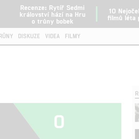
Recenze: Rytíř Sedmi
10 Nejoče
království hází na Hru
filmů léta
o trůny bobek
TRŮNY
DISKUZE
VIDEA
FILMY
R
0