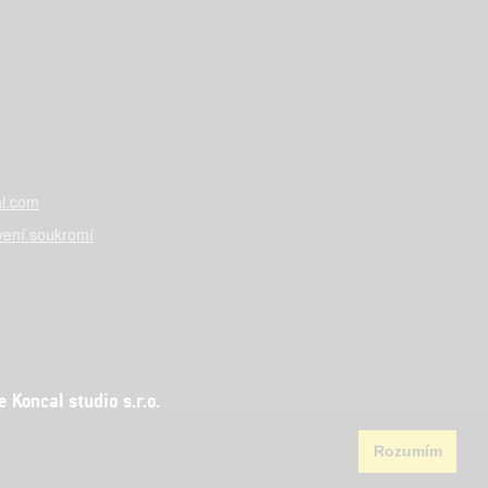
l.com
vení soukromí
Koncal studio s.r.o.
Rozumím
aha 5