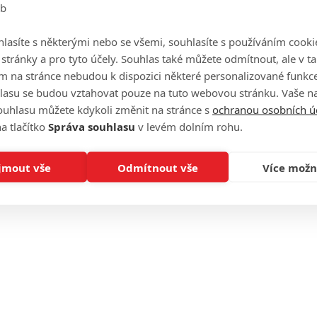
eb
6
6
9
lasíte s některými nebo se všemi, souhlasíte s používáním cooki
o stránky a pro tyto účely. Souhlas také můžete odmítnout, ale v 
7
m na stránce nebudou k dispozici některé personalizované funkce
lasu se budou vztahovat pouze na tuto webovou stránku. Vaše na
t 1
6
ouhlasu můžete kdykoli změnit na stránce s
ochranou osobních ú
t 2
9
m
6
a tlačítko
Správa souhlasu
v levém dolním rohu.
jmout vše
Odmítnout vše
Více možn