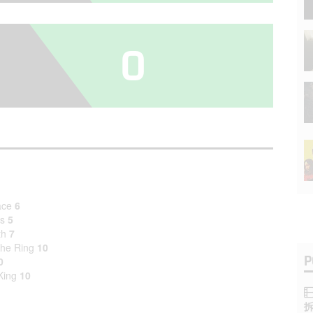
0
ace
6
es
5
th
7
the Ring
10
P
0
King
10