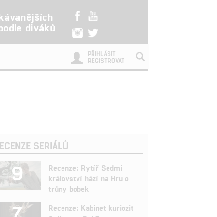
kávanějších
 podle diváků
PŘIHLÁSIT
REGISTROVAT
ECENZE SERIÁLŮ
9
Recenze: Rytíř Sedmi
království hází na Hru o
trůny bobek
7
Recenze: Kabinet kuriozit