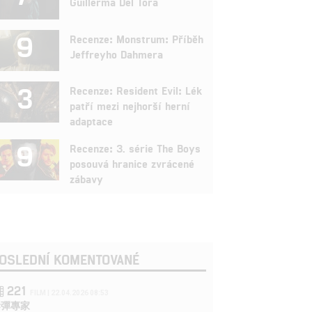
Guillerma Del Tora
9
Recenze: Monstrum: Příběh
Jeffreyho Dahmera
3
Recenze: Resident Evil: Lék
patří mezi nejhorší herní
adaptace
9
Recenze: 3. série The Boys
posouvá hranice zvrácené
zábavy
OSLEDNÍ KOMENTOVANÉ
221
FILM | 22.04.2026 08:53
拆彈專家