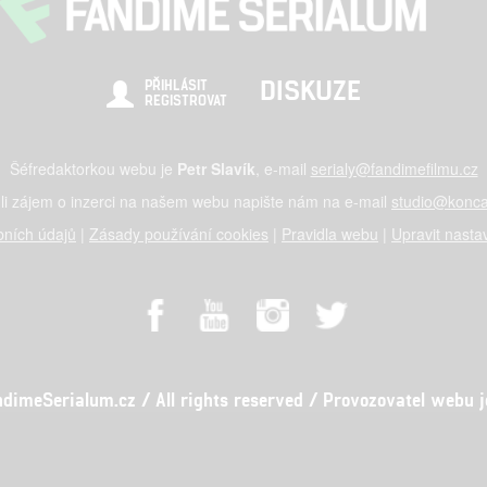
DISKUZE
PŘIHLÁSIT
REGISTROVAT
Šéfredaktorkou webu je
Petr Slavík
, e-mail
serialy@fandimefilmu.cz
li zájem o inzerci na našem webu napište nám na e-mail
studio@konca
ních údajů
|
Zásady používání cookies
|
Pravidla webu
|
Upravit nasta
meSerialum.cz / All rights reserved / Provozovatel webu je 
al studio s.r.o., IČO: 03604071, Lýskova 2073/57, Stodůlky, 155 00, Pr