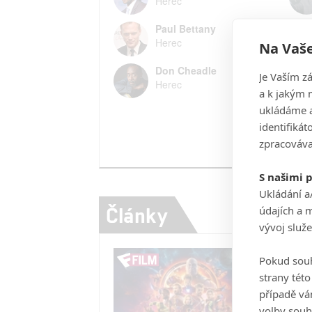
Herec
Paul Bettany
Herec
Na Vaše
Don Cheadle
Je Vaším z
Herec
a k jakým 
ukládáme a
identifiká
zpracováva
S našimi 
Ukládání a
Články
údajích a 
vývoj služ
Pokud souh
strany tét
případě vá
volby souh