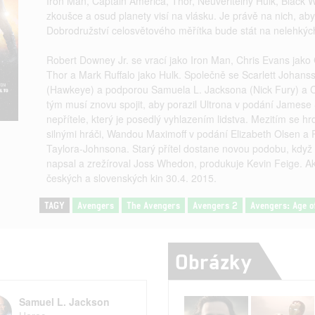
Iron Man, Captain America, Thor, Neuvěřitelný Hulk, Black
zkoušce a osud planety visí na vlásku. Je právě na nich, aby
Dobrodružství celosvětového měřítka bude stát na nelehkýc
Robert Downey Jr. se vrací jako Iron Man, Chris Evans jako
Thor a Mark Ruffalo jako Hulk. Společně se Scarlett Joha
(Hawkeye) a podporou Samuela L. Jacksona (Nick Fury) a Co
tým musí znovu spojit, aby porazil Ultrona v podání James
nepřítele, který je posedlý vyhlazením lidstva. Mezitím se
silnými hráči, Wandou Maximoff v podání Elizabeth Olsen a
Taylora-Johnsona. Starý přítel dostane novou podobu, když 
napsal a zrežíroval Joss Whedon, produkuje Kevin Feige. Ak
českých a slovenských kin 30.4. 2015.
TAGY
Avengers
The Avengers
Avengers 2
Avengers: Age o
Obrázky
Samuel L. Jackson