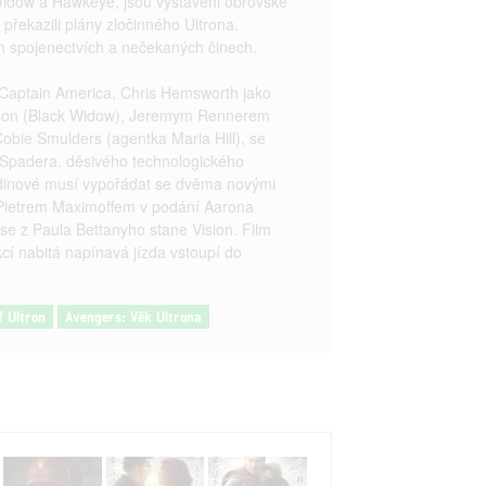
 Widow a Hawkeye, jsou vystaveni obrovské
 překazili plány zločinného Ultrona.
h spojenectvích a nečekaných činech.
 Captain America, Chris Hemsworth jako
nsson (Black Widow), Jeremym Rennerem
bie Smulders (agentka Maria Hill), se
e Spadera, děsivého technologického
 hrdinové musí vypořádat se dvěma novými
 Pietrem Maximoffem v podání Aarona
se z Paula Bettanyho stane Vision. Film
cí nabitá napínavá jízda vstoupí do
f Ultron
Avengers: Věk Ultrona