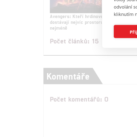
odvolání s
kliknutím n
Avengers: Kteří hrdinové
The 
dostávají nejvíc prostoru, kteří
nato
nejméně
novo
Při
Počet článků: 15
Komentáře
Počet komentářů: 0