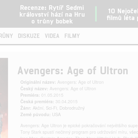
Recenze: Rytíř Sedmi
10 Nejoče
království hází na Hru
filmů léta
o trůny bobek
TRŮNY
DISKUZE
VIDEA
FILMY
Avengers: Age of Ultron
Originální název:
Avengers: Age of Ultron
Český název:
Avengers: Age of Ultron
Premiéra:
01.05.2015
Česká premiéra:
30.04.2015
Žánr:
Akční
,
Sci-Fi
,
Dobrodružný
Země původu:
USA
Avengers: Age Ultron je epické pokračování největšího supe
Tony Stark spustí nečinný program pro udržování míru, všec