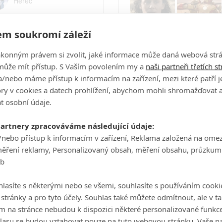
Herec
Andy Serkis
Herec
m soukromí záleží
Idris Elba
ákonným právem si zvolit, jaké informace může daná webová strá
Herec
může mít přístup. S Vaším povolením my a
naši partneři třetích s
/nebo máme přístup k informacím na zařízení, mezi které patří 
tory v cookies a datech prohlížení, abychom mohli shromažďovat 
Počet obrázků: 132
Celé obsazení
t osobní údaje.
partnery zpracováváme následující údaje:
/nebo přístup k informacím v zařízení, Reklama založená na ome
Videa
měření reklamy, Personalizovaný obsah, měření obsahu, průzkum
eb
lasíte s některými nebo se všemi, souhlasíte s používáním cooki
Počet videií: 0
o stránky a pro tyto účely. Souhlas také můžete odmítnout, ale v 
m na stránce nebudou k dispozici některé personalizované funkce
lasu se budou vztahovat pouze na tuto webovou stránku. Vaše na