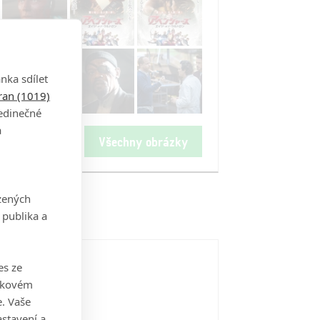
nka sdílet
tran (1019)
jedinečné
a
Všechny obrázky
zených
 publika a
es ze
takovém
. Vaše
stavení a