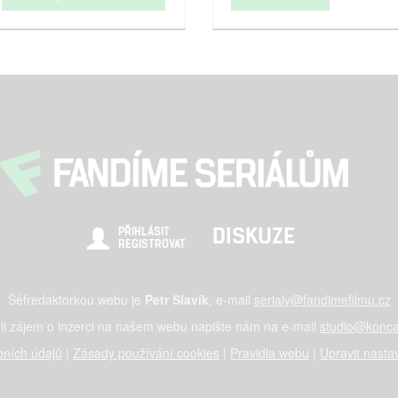
DISKUZE
PŘIHLÁSIT
REGISTROVAT
Šéfredaktorkou webu je
Petr Slavík
, e-mail
serialy@fandimefilmu.cz
li zájem o inzerci na našem webu napište nám na e-mail
studio@konca
ních údajů
|
Zásady používání cookies
|
Pravidla webu
|
Upravit nasta