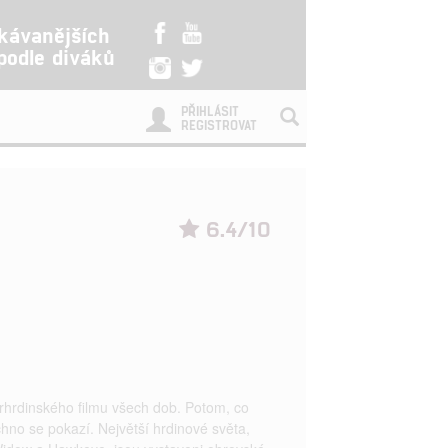
kávanějších
 podle diváků
PŘIHLÁSIT
REGISTROVAT
6.4/10
rhrdinského filmu všech dob. Potom, co
hno se pokazí. Největší hrdinové světa,