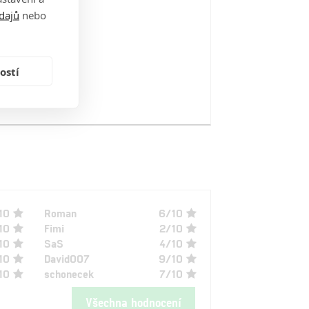
dajů
nebo
ostí
10
Roman
6/10
10
Fimi
2/10
10
SaS
4/10
10
David007
9/10
10
schonecek
7/10
Všechna hodnocení