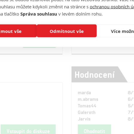
ouhlasu můžete kdykoli změnit na stránce s
ochranou osobních ú
a tlačítko
Správa souhlasu
v levém dolním rohu.
Nevers: Joss Whedon
čí ženskou týmovku z
věku
jmout vše
Odmítnout vše
Více možn
Číst další
Hodnocení
marda
8/
m.abrams
6/
Tomas44
5/
Galeroth
7/
Jarvis
8/
Vstoupit do diskuze
Ohodnotit