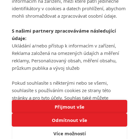
informacím na zařízení, mezi které patří jedinečné
DISKUZE
PŘIHLÁSIT
identifikátory v cookies a datech prohlížení, abychom
REGISTROVAT
mohli shromažďovat a zpracovávat osobní údaje.
Šéfredaktorkou webu je
Petr Slavík
, e-mail
serialy@fandimefilmu.cz
S našimi partnery zpracováváme následující
údaje:
Máte-li zájem o inzerci na našem webu napište nám na e-mail
Ukládání a/nebo přístup k informacím v zařízení,
studio@koncal.com
Reklama založená na omezených údajích a měření
Ochrana osobních údajů
|
Zásady používání cookies
|
Pravidla webu
|
reklamy, Personalizovaný obsah, měření obsahu,
Upravit nastavení soukromí
průzkum publika a vývoj služeb
Pokud souhlasíte s některými nebo se všemi,
souhlasíte s používáním cookies ze strany této
stránky a pro tyto účely. Souhlas také můžete
Tato stránka používá soubory cookies.
odmítnout, ale v takovém případě vám na stránce
Přijmout vše
© 2016 – 2026 FandimeSerialum.cz / All rights reserved /
Více informací
nebudou k dispozici některé personalizované funkce.
Provozovatel webu je Koncal studio s.r.o.
Odmítnout vše
Vaše volby souhlasu se budou vztahovat pouze na
Rozumím
tuto webovou stránku. Vaše nastavení a odvolání
Více možností
souhlasu můžete kdykoli změnit na stránce s
Koncal studio s.r.o., IČO: 03604071, Lýskova 2073/57, Stodůlky, 155