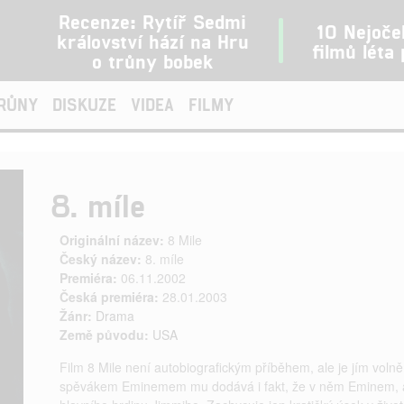
Recenze: Rytíř Sedmi
10 Nejoče
království hází na Hru
filmů léta
o trůny bobek
TRŮNY
DISKUZE
VIDEA
FILMY
8. míle
Originální název:
8 Mile
Český název:
8. míle
Premiéra:
06.11.2002
Česká premiéra:
28.01.2003
Žánr:
Drama
Země původu:
USA
Film 8 Mile není autobiografickým příběhem, ale je jím voln
spěvákem Eminemem mu dodává i fakt, že v něm Eminem, až