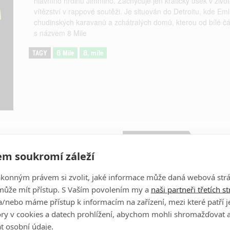
hlavního hrdinu Jimmiho. Zachycuje jen kratičký úsek v život
vítězství v rappové soutěži. Je situován do Detroitu, kde Em
chudinských karavanů a zchátralých domů, kterou od bílé čá
s názvem 8 Mile
TAGY
8 Mile
8. míle
Obrázky
m soukromí záleží
Kim Basinger
ákonným právem si zvolit, jaké informace může daná webová strá
Herec
může mít přístup. S Vaším povolením my a
naši partneři třetích s
/nebo máme přístup k informacím na zařízení, mezi které patří 
tory v cookies a datech prohlížení, abychom mohli shromažďovat 
t osobní údaje.