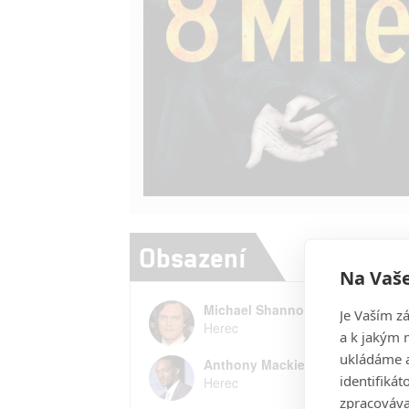
Obsazení
Na Vaše
Michael Shannon
Je Vaším z
Herec
a k jakým 
ukládáme a
Anthony Mackie
identifiká
Herec
zpracováva