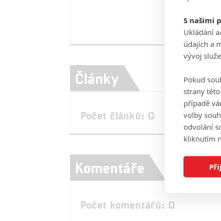
S našimi 
Ukládání a
údajích a 
vývoj služ
Články
Pokud souh
strany tét
případě vá
Počet článků: 0
volby souh
odvolání s
kliknutím n
Komentáře
Při
Počet komentářů: 0