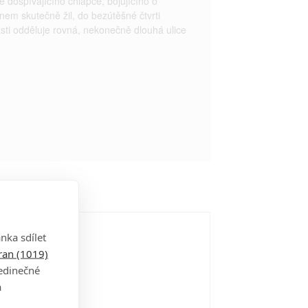
ě dospívajícího chlapce, bojujícího o
inem skutečně žil, do bezútěšné čtvrti
sti odděluje rovná, nekonečně dlouhá ulice
nka sdílet
tran (1019)
jedinečné
a