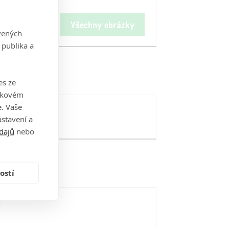
Všechny obrázky
zených
 publika a
es ze
takovém
. Vaše
stavení a
dajů
nebo
ostí
i