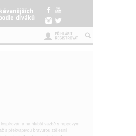
kávanějších
 podle diváků
PŘIHLÁSIT
REGISTROVAT
ě inspirován a na hlubší vazbě s rappovým
 s překvapivou bravurou ztělesnil