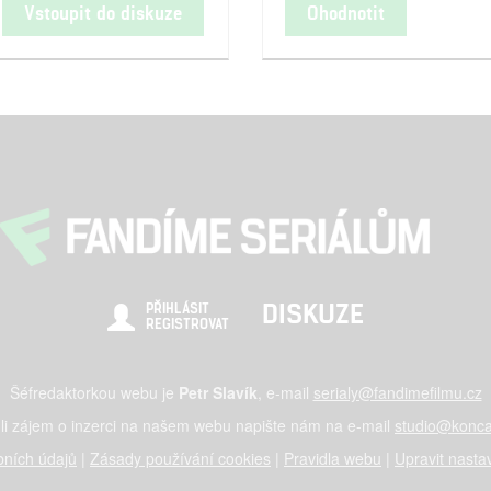
Vstoupit do diskuze
Ohodnotit
DISKUZE
PŘIHLÁSIT
REGISTROVAT
Šéfredaktorkou webu je
Petr Slavík
, e-mail
serialy@fandimefilmu.cz
li zájem o inzerci na našem webu napište nám na e-mail
studio@konca
ních údajů
|
Zásady používání cookies
|
Pravidla webu
|
Upravit nasta