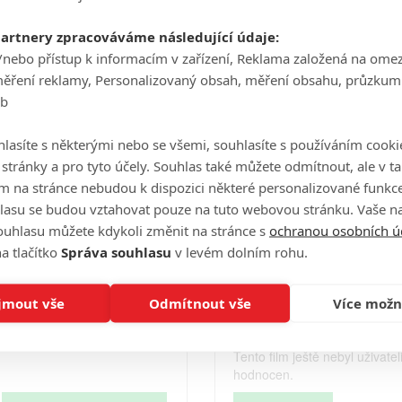
Počet obrázků: 1
partnery zpracováváme následující údaje:
Celé obsazení
/nebo přístup k informacím v zařízení, Reklama založená na ome
měření reklamy, Personalizovaný obsah, měření obsahu, průzkum
eb
Videa
lasíte s některými nebo se všemi, souhlasíte s používáním cooki
o stránky a pro tyto účely. Souhlas také můžete odmítnout, ale v 
m na stránce nebudou k dispozici některé personalizované funkce
lasu se budou vztahovat pouze na tuto webovou stránku. Vaše na
Počet videií: 0
ouhlasu můžete kdykoli změnit na stránce s
ochranou osobních ú
a tlačítko
Správa souhlasu
v levém dolním rohu.
Hodnocení
jmout vše
Odmítnout vše
Více možn
Tento film ještě nebyl uživatel
hodnocen.