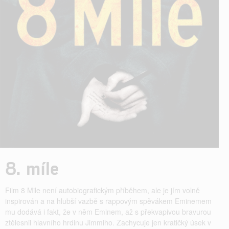
8. míle
Film 8 Mile není autobiografickým příběhem, ale je jím volně
inspirován a na hlubší vazbě s rappovým spěvákem Eminemem
mu dodává i fakt, že v něm Eminem, až s překvapivou bravurou
ztělesnil hlavního hrdinu Jimmiho. Zachycuje jen kratičký úsek v