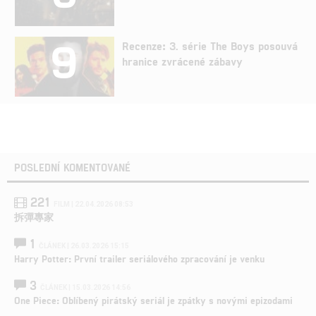
9
Recenze: 3. série The Boys posouvá
hranice zvrácené zábavy
POSLEDNÍ KOMENTOVANÉ
221
FILM | 22.04.2026 08:53
拆彈專家
1
ČLÁNEK | 26.03.2026 15:15
Harry Potter: První trailer seriálového zpracování je venku
3
ČLÁNEK | 15.03.2026 14:56
One Piece: Oblíbený pirátský seriál je zpátky s novými epizodami