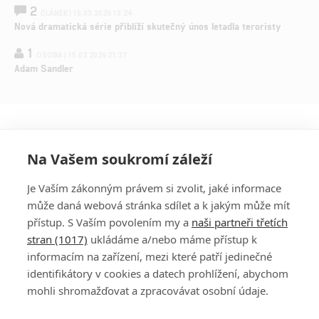
2
ČLÁNEK | 15.03.2026 13:24
Nová dramatická série přiblíží skutečný únos letadla teroristy
1
OSOBA | 15.02.2026 21:37
Adam Sandler
Na Vašem soukromí záleží
Je Vaším zákonným právem si zvolit, jaké informace
může daná webová stránka sdílet a k jakým může mít
přístup. S Vaším povolením my a
naši partneři třetích
stran (1017)
ukládáme a/nebo máme přístup k
informacím na zařízení, mezi které patří jedinečné
DISKUZE
PŘIHLÁSIT
identifikátory v cookies a datech prohlížení, abychom
REGISTROVAT
mohli shromažďovat a zpracovávat osobní údaje.