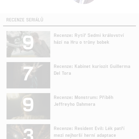
RECENZE SERIÁLŮ
9
Recenze: Rytíř Sedmi království
hází na Hru o trůny bobek
7
Recenze: Kabinet kuriozit Guillerma
Del Tora
9
Recenze: Monstrum: Příběh
Jeffreyho Dahmera
3
Recenze: Resident Evil: Lék patří
mezi nejhorší herní adaptace