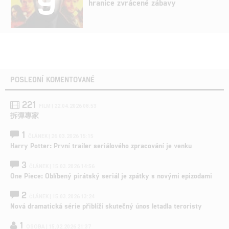
9
hranice zvrácené zábavy
POSLEDNÍ KOMENTOVANÉ
221
FILM | 22.04.2026 08:53
拆彈專家
1
ČLÁNEK | 26.03.2026 15:15
Harry Potter: První trailer seriálového zpracování je venku
3
ČLÁNEK | 15.03.2026 14:56
One Piece: Oblíbený pirátský seriál je zpátky s novými epizodami
2
ČLÁNEK | 15.03.2026 13:24
Nová dramatická série přiblíží skutečný únos letadla teroristy
1
OSOBA | 15.02.2026 21:37