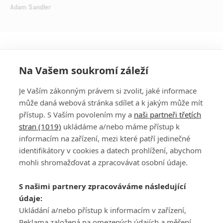
Adam Sandler
Na Vašem soukromí záleží
Je Vaším zákonným právem si zvolit, jaké informace
může daná webová stránka sdílet a k jakým může mít
přístup. S Vaším povolením my a
naši partneři třetích
stran (1019)
ukládáme a/nebo máme přístup k
informacím na zařízení, mezi které patří jedinečné
DISKUZE
PŘIHLÁSIT
identifikátory v cookies a datech prohlížení, abychom
REGISTROVAT
mohli shromažďovat a zpracovávat osobní údaje.
Šéfredaktorkou webu je
Petr Slavík
, e-mail
serialy@fandimefilmu.cz
S našimi partnery zpracováváme následující
údaje:
Máte-li zájem o inzerci na našem webu napište nám na e-mail
Ukládání a/nebo přístup k informacím v zařízení,
studio@koncal.com
Reklama založená na omezených údajích a měření