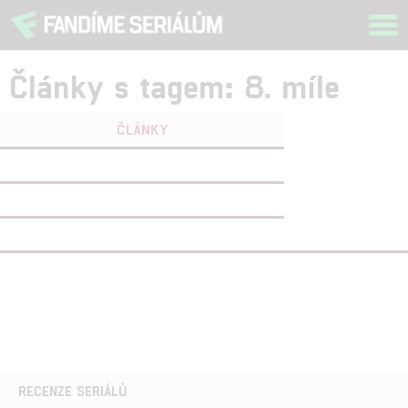
Tog
navi
Články s tagem: 8. míle
ČLÁNKY
FILMY
(1)
OSOBY
(0)
VIDEA
(0)
RECENZE SERIÁLŮ