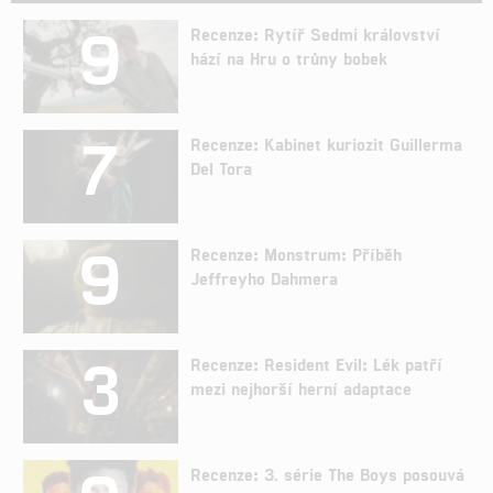
9
Recenze: Rytíř Sedmi království
hází na Hru o trůny bobek
7
Recenze: Kabinet kuriozit Guillerma
Del Tora
9
Recenze: Monstrum: Příběh
Jeffreyho Dahmera
3
Recenze: Resident Evil: Lék patří
mezi nejhorší herní adaptace
Recenze: 3. série The Boys posouvá