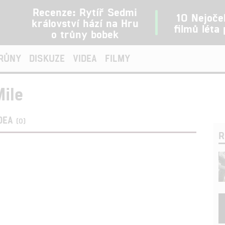
Recenze: Rytíř Sedmi
10 Nejoče
království hází na Hru
filmů léta
o trůny bobek
TRŮNY
DISKUZE
VIDEA
FILMY
ile
DEA
(0)
R