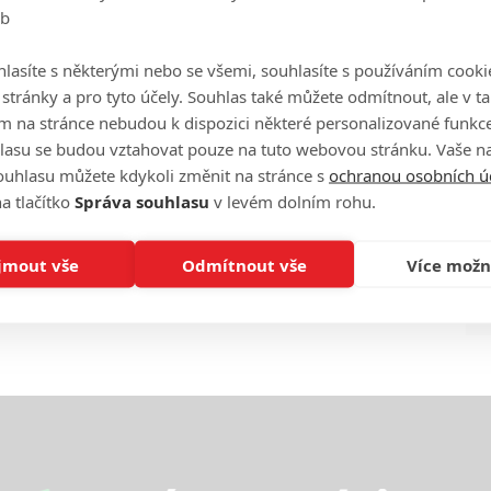
eb
Ha
je
lasíte s některými nebo se všemi, souhlasíte s používáním cooki
o stránky a pro tyto účely. Souhlas také můžete odmítnout, ale v 
On
m na stránce nebudou k dispozici některé personalizované funkce
n
lasu se budou vztahovat pouze na tuto webovou stránku. Vaše na
ouhlasu můžete kdykoli změnit na stránce s
ochranou osobních ú
No
a tlačítko
Správa souhlasu
v levém dolním rohu.
le
jmout vše
Odmítnout vše
Více možn
A