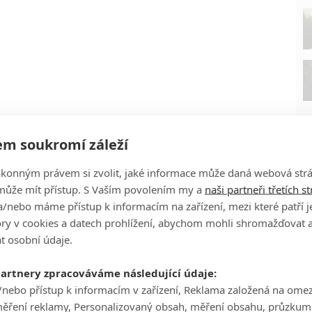
m soukromí záleží
ákonným právem si zvolit, jaké informace může daná webová strá
může mít přístup. S Vaším povolením my a
naši partneři třetích s
/nebo máme přístup k informacím na zařízení, mezi které patří 
tory v cookies a datech prohlížení, abychom mohli shromažďovat 
P
t osobní údaje.
partnery zpracováváme následující údaje:
/nebo přístup k informacím v zařízení, Reklama založená na ome
měření reklamy, Personalizovaný obsah, měření obsahu, průzkum