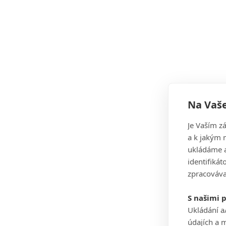
Na Vaše
Je Vaším z
a k jakým 
ukládáme a
identifiká
zpracováva
S našimi 
Ukládání a
údajích a 