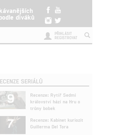
kávanějších
 podle diváků
PŘIHLÁSIT
REGISTROVAT
ECENZE SERIÁLŮ
9
Recenze: Rytíř Sedmi
království hází na Hru o
trůny bobek
7
Recenze: Kabinet kuriozit
Guillerma Del Tora