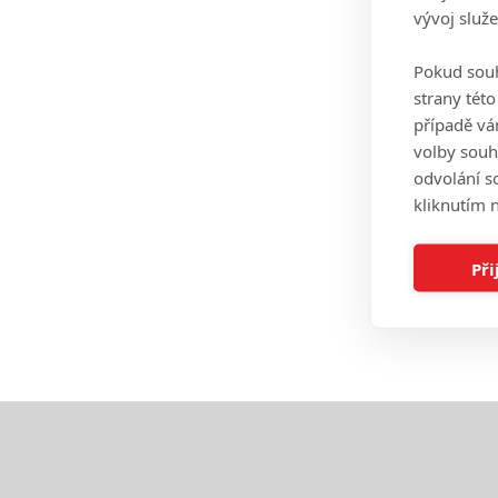
vývoj služ
Pokud souh
strany tét
případě vá
volby souh
odvolání s
kliknutím n
Při