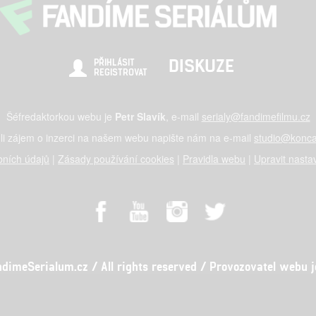
DISKUZE
PŘIHLÁSIT
REGISTROVAT
Šéfredaktorkou webu je
Petr Slavík
, e-mail
serialy@fandimefilmu.cz
li zájem o inzerci na našem webu napište nám na e-mail
studio@konca
ních údajů
|
Zásady používání cookies
|
Pravidla webu
|
Upravit nasta
meSerialum.cz / All rights reserved / Provozovatel webu je 
al studio s.r.o., IČO: 03604071, Lýskova 2073/57, Stodůlky, 155 00, Pr