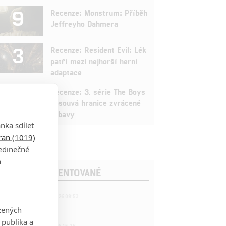
9
Recenze: Monstrum: Příběh
Jeffreyho Dahmera
3
Recenze: Resident Evil: Lék
patří mezi nejhorší herní
adaptace
9
Recenze: 3. série The Boys
posouvá hranice zvrácené
zábavy
nka sdílet
tran (1019)
jedinečné
a
OSLEDNÍ KOMENTOVANÉ
221
FILM | 22.04.2026 08:53
拆彈專家
zených
 publika a
1