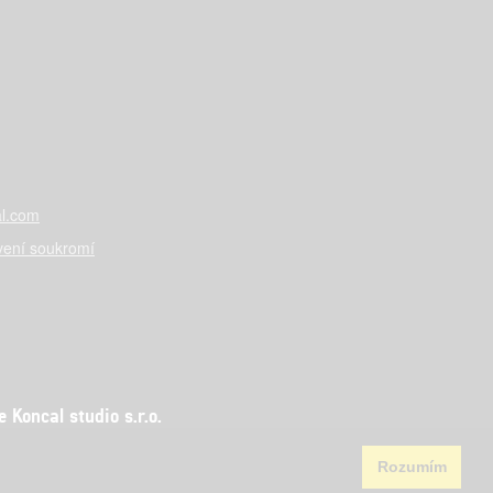
l.com
vení soukromí
Koncal studio s.r.o.
Rozumím
aha 5