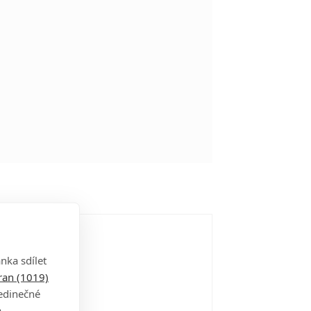
nka sdílet
tran (1019)
jedinečné
a