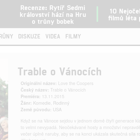
Recenze: Rytíř Sedmi
10 Nejoče
království hází na Hru
filmů léta
o trůny bobek
TRŮNY
DISKUZE
VIDEA
FILMY
Trable o Vánocích
Originální název:
Love the Coopers
Český název:
Trable o Vánocích
Premiéra:
13.11.2015
Žánr:
Komedie
,
Rodinný
Země původu:
USA
Když se na Vánoce sejdou v jednom domě čtyři generace kla
to velmi nevypadá. Neočekávané hosty a množství nepravdě
večer úplně naruby, aby se na konci ukázala skutečná síla r