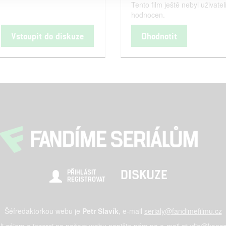
Tento film ještě nebyl uživatel
hodnocen.
Vstoupit do diskuze
Ohodnotit
DISKUZE
PŘIHLÁSIT
REGISTROVAT
Šéfredaktorkou webu je
Petr Slavík
, e-mail
serialy@fandimefilmu.cz