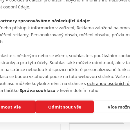
Počet obrázků: 1
t osobní údaje.
partnery zpracováváme následující údaje:
/nebo přístup k informacím v zařízení, Reklama založená na ome
Celé obsazení
měření reklamy, Personalizovaný obsah, měření obsahu, průzkum
eb
lasíte s některými nebo se všemi, souhlasíte s používáním cooki
Videa
o stránky a pro tyto účely. Souhlas také můžete odmítnout, ale v 
m na stránce nebudou k dispozici některé personalizované funkce
lasu se budou vztahovat pouze na tuto webovou stránku. Vaše na
ouhlasu můžete kdykoli změnit na stránce s
ochranou osobních ú
Počet videií: 0
a tlačítko
Správa souhlasu
v levém dolním rohu.
jmout vše
Odmítnout vše
Více možn
Hodnocení