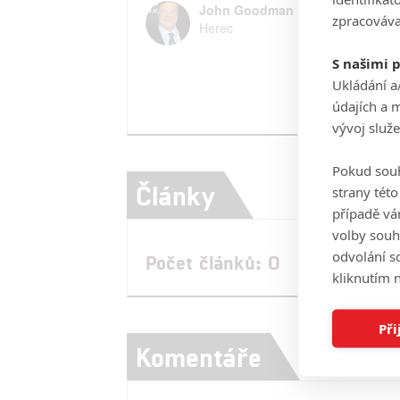
John Goodman
zpracováva
Herec
S našimi 
Ukládání a
údajích a 
vývoj služ
Pokud souh
Články
strany tét
případě vá
volby souh
odvolání s
Počet článků: 0
kliknutím n
Při
Komentáře