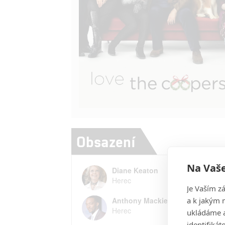
Obsazení
Na Vaše
Diane Keaton
Herec
Je Vaším z
a k jakým 
Anthony Mackie
Herec
ukládáme a
identifiká