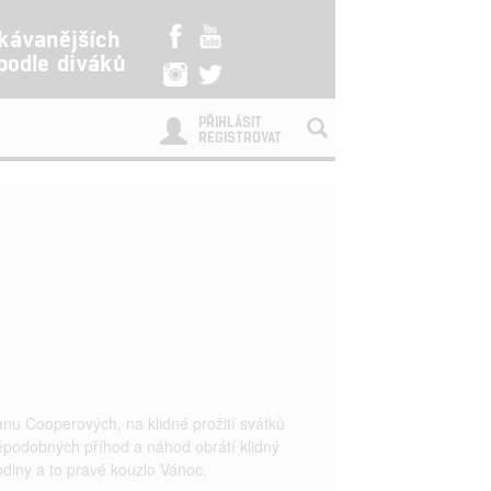
kávanějších
 podle diváků
PŘIHLÁSIT
REGISTROVAT
nu Cooperových, na klidné prožití svátků
podobných příhod a náhod obrátí klidný
odiny a to pravé kouzlo Vánoc.