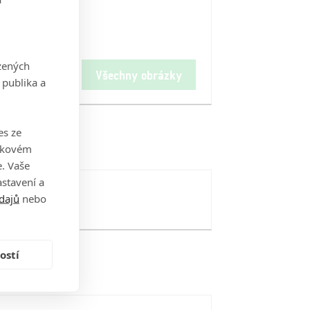
zených
Všechny obrázky
 publika a
es ze
takovém
. Vaše
stavení a
dajů
nebo
ostí