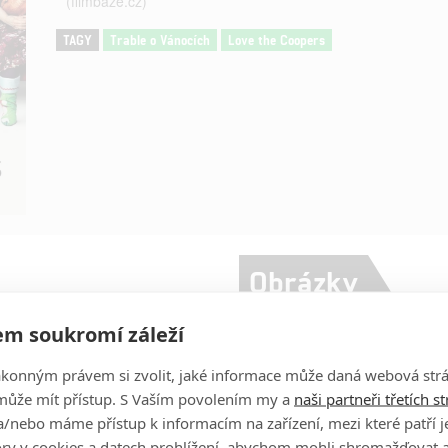
(filmbaze.cz)
TAGY
Trable o Vánocích
Love the Coopers
Obrázky
m soukromí záleží
Olivia Wilde
Herec
ákonným právem si zvolit, jaké informace může daná webová strá
může mít přístup. S Vaším povolením my a
naši partneři třetích s
Amanda Seyfried
Herec
/nebo máme přístup k informacím na zařízení, mezi které patří 
tory v cookies a datech prohlížení, abychom mohli shromažďovat 