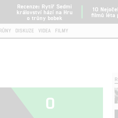
Recenze: Rytíř Sedmi
10 Nejoče
království hází na Hru
filmů léta
o trůny bobek
TRŮNY
DISKUZE
VIDEA
FILMY
R
0