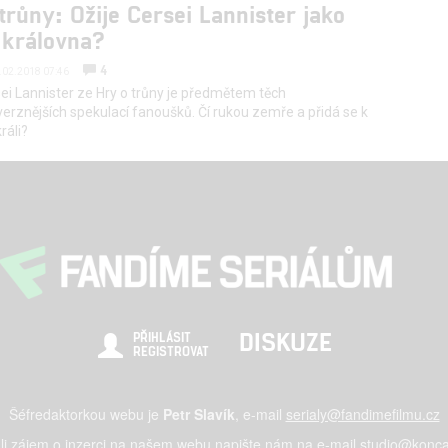
trůny: Ožije Cersei Lannister jako
 královna?
4
7.02.2018 07:46
ei Lannister ze Hry o trůny je předmětem těch
erznějších spekulací fanoušků. Čí rukou zemře a přidá se k
ráli?
DISKUZE
PŘIHLÁSIT
REGISTROVAT
Šéfredaktorkou webu je
Petr Slavík
, e-mail
serialy@fandimefilmu.cz
li zájem o inzerci na našem webu napište nám na e-mail
studio@konca