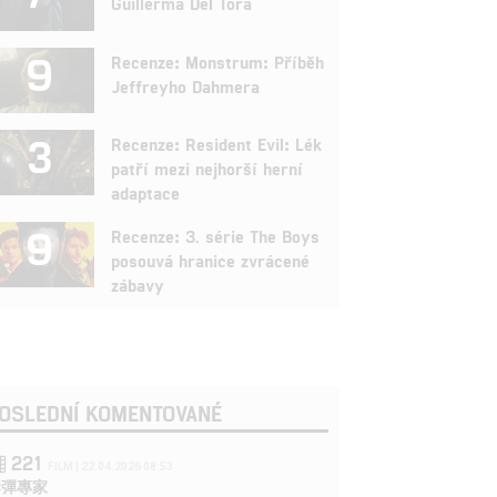
Guillerma Del Tora
9
Recenze: Monstrum: Příběh
Jeffreyho Dahmera
3
Recenze: Resident Evil: Lék
patří mezi nejhorší herní
adaptace
9
Recenze: 3. série The Boys
posouvá hranice zvrácené
zábavy
OSLEDNÍ KOMENTOVANÉ
221
FILM | 22.04.2026 08:53
拆彈專家