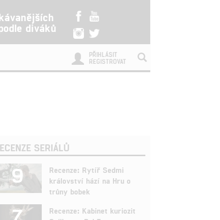
kávanějších
 podle diváků
PŘIHLÁSIT
REGISTROVAT
ECENZE SERIÁLŮ
9
Recenze: Rytíř Sedmi
království hází na Hru o
trůny bobek
7
Recenze: Kabinet kuriozit