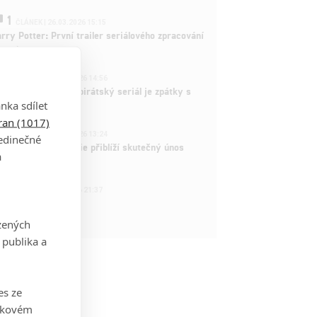
1
ČLÁNEK | 26.03.2026 15:15
rry Potter: První trailer seriálového zpracování
 venku
3
ČLÁNEK | 15.03.2026 14:56
e Piece: Oblíbený pirátský seriál je zpátky s
nka sdílet
ovými epizodami
tran (1017)
2
ČLÁNEK | 15.03.2026 13:24
jedinečné
vá dramatická série přiblíží skutečný únos
a
tadla teroristy
1
OSOBA | 15.02.2026 21:37
dam Sandler
zených
 publika a
es ze
takovém