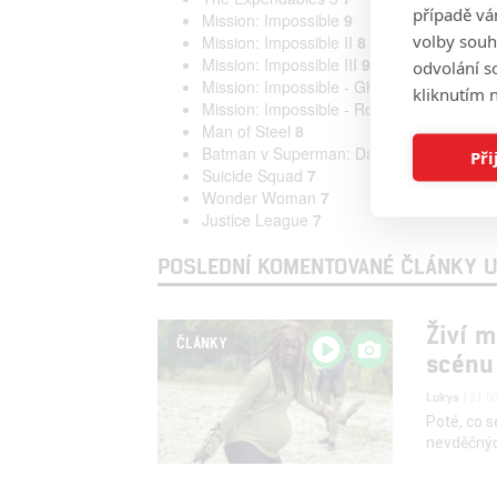
případě vá
Mission: Impossible
9
volby souh
Mission: Impossible II
8
Mission: Impossible III
9
odvolání s
Mission: Impossible - Ghost Protocol
9
kliknutím n
Mission: Impossible - Rogue Nation
8
Man of Steel
8
Batman v Superman: Dawn of Justice
7
Při
Suicide Squad
7
Wonder Woman
7
Justice League
7
POSLEDNÍ KOMENTOVANÉ ČLÁNKY U
Živí m
ČLÁNKY
scénu
Lukys
| 21.0
Poté, co s
nevděčnýc