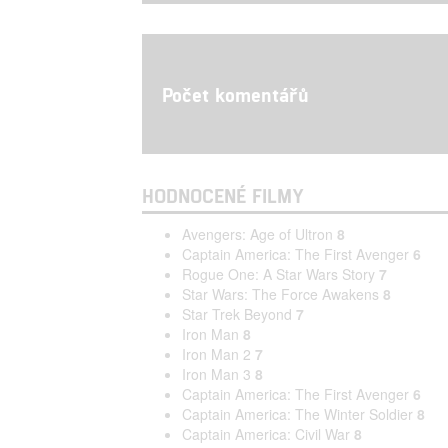
Počet komentářů
HODNOCENÉ FILMY
Avengers: Age of Ultron
8
Captain America: The First Avenger
6
Rogue One: A Star Wars Story
7
Star Wars: The Force Awakens
8
Star Trek Beyond
7
Iron Man
8
Iron Man 2
7
Iron Man 3
8
Captain America: The First Avenger
6
Captain America: The Winter Soldier
8
Captain America: Civil War
8