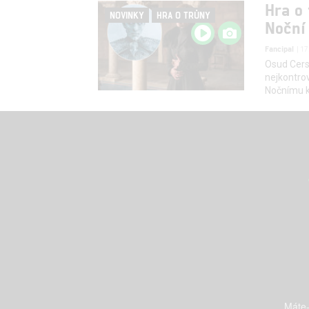
Hra o 
NOVINKY
HRA O TRŮNY
Noční
Fancipal
| 1
Osud Cers
nejkontrov
Nočnímu k
Máte-