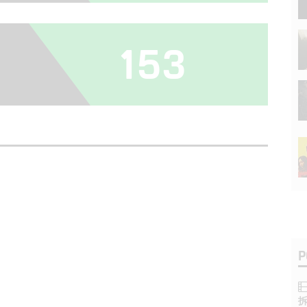
153
P