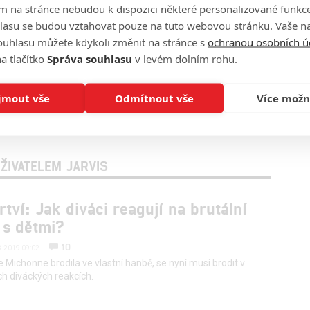
m na stránce nebudou k dispozici některé personalizované funkce
lasu se budou vztahovat pouze na tuto webovou stránku. Vaše na
ouhlasu můžete kdykoli změnit na stránce s
ochranou osobních ú
a tlačítko
Správa souhlasu
v levém dolním rohu.
jmout vše
Odmítnout vše
Více možn
ŽIVATELEM JARVIS
rtví: Jak diváci reagují na brutální
 s dětmi?
10
3.2019 09:02
e Michonne brodila ve vlastní hanbě, se nyní musí brodit v
h diváckých reakcích.