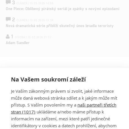
3
ČLÁNEK | 15.03.2026 14:56
One Piece: Oblíbený pirátský seriál je zpátky s novými epizodami
2
ČLÁNEK | 15.03.2026 13:24
Nová dramatická série přiblíží skutečný únos letadla teroristy
1
OSOBA | 15.02.2026 21:37
Adam Sandler
Na Vašem soukromí záleží
Je Vaším zákonným právem si zvolit, jaké informace
může daná webová stránka sdílet a k jakým může mít
přístup. S Vaším povolením my a
naši partneři třetích
stran (1017)
ukládáme a/nebo máme přístup k
informacím na zařízení, mezi které patří jedinečné
DISKUZE
PŘIHLÁSIT
identifikátory v cookies a datech prohlížení, abychom
REGISTROVAT