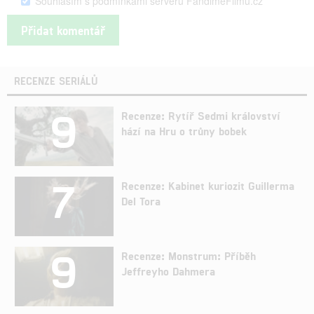
Souhlasím s podmínkami serveru FandimeFilmu.cz
RECENZE SERIÁLŮ
9
Recenze: Rytíř Sedmi království
hází na Hru o trůny bobek
7
Recenze: Kabinet kuriozit Guillerma
Del Tora
9
Recenze: Monstrum: Příběh
Jeffreyho Dahmera