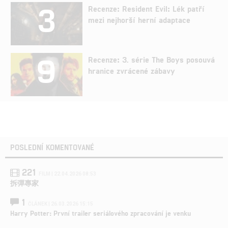
3
Recenze: Resident Evil: Lék patří
mezi nejhorší herní adaptace
9
Recenze: 3. série The Boys posouvá
hranice zvrácené zábavy
POSLEDNÍ KOMENTOVANÉ
221
FILM | 22.04.2026 08:53
拆彈專家
1
ČLÁNEK | 26.03.2026 15:15
Harry Potter: První trailer seriálového zpracování je venku