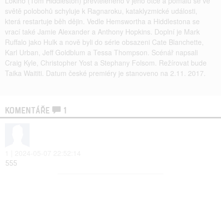
Lokiho (Tom Hiddleston) převtěleného v jeho otce a pomalu se ve
světě polobohů schyluje k Ragnaroku, kataklyzmické události,
která restartuje běh dějin. Vedle Hemswortha a Hiddlestona se
vrací také Jamie Alexander a Anthony Hopkins. Doplní je Mark
Ruffalo jako Hulk a nově byli do série obsazeni Cate Blanchette,
Karl Urban, Jeff Goldblum a Tessa Thompson. Scénář napsali
Craig Kyle, Christopher Yost a Stephany Folsom. Režírovat bude
Taika Waititi. Datum české premiéry je stanoveno na 2.11. 2017.
KOMENTÁŘE
1
1 | 2024-05-07 22:52:14
555