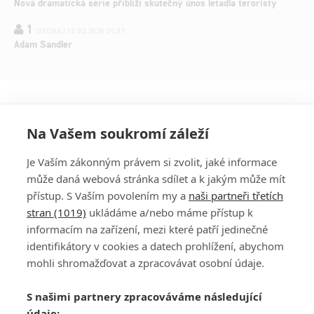
Nová dramatická série přiblíží skutečný únos letadla teroristy
1
OSOBA | 15.02.2026 21:37
Adam Sandler
Na Vašem soukromí záleží
Je Vaším zákonným právem si zvolit, jaké informace
může daná webová stránka sdílet a k jakým může mít
přístup. S Vaším povolením my a
naši partneři třetích
stran (1019)
ukládáme a/nebo máme přístup k
informacím na zařízení, mezi které patří jedinečné
DISKUZE
PŘIHLÁSIT
identifikátory v cookies a datech prohlížení, abychom
REGISTROVAT
mohli shromažďovat a zpracovávat osobní údaje.
Šéfredaktorkou webu je
Petr Slavík
, e-mail
serialy@fandimefilmu.cz
S našimi partnery zpracováváme následující
údaje: