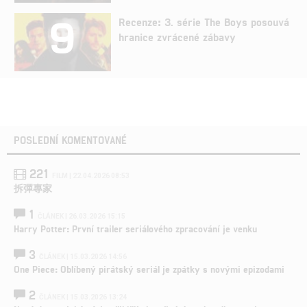
9
Recenze: 3. série The Boys posouvá
hranice zvrácené zábavy
POSLEDNÍ KOMENTOVANÉ
221
FILM | 22.04.2026 08:53
拆彈專家
1
ČLÁNEK | 26.03.2026 15:15
Harry Potter: První trailer seriálového zpracování je venku
3
ČLÁNEK | 15.03.2026 14:56
One Piece: Oblíbený pirátský seriál je zpátky s novými epizodami
2
ČLÁNEK | 15.03.2026 13:24