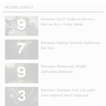
RECENZE SERIÁLŮ
9
Recenze: Rytíř Sedmi království
hází na Hru o trůny bobek
7
Recenze: Kabinet kuriozit Guillerma
Del Tora
9
Recenze: Monstrum: Příběh
Jeffreyho Dahmera
3
Recenze: Resident Evil: Lék patří
mezi nejhorší herní adaptace