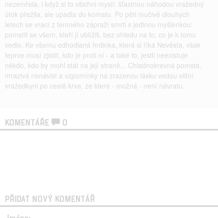
nezemřela, i když si to všichni myslí: šťastnou náhodou vražedný
útok přežila, ale upadla do kómatu. Po pěti mučivě dlouhých
letech se vrací z temného zápraží smrti s jedinou myšlenkou:
pomstít se všem, kteří jí ublížili, bez ohledu na to, co je k tomu
vedlo. Ke všemu odhodlaná hrdinka, která si říká Nevěsta, však
teprve musí zjistit, kdo je proti ní - a také to, jestli neexistuje
někdo, kdo by mohl stát na její straně... Chladnokrevná pomsta,
mrazivá nenávist a vzpomínky na zrazenou lásku vedou elitní
vražedkyni po cestě krve, ze které - možná - není návratu.
KOMENTÁŘE
0
PŘIDAT NOVÝ KOMENTÁŘ
Jméno: