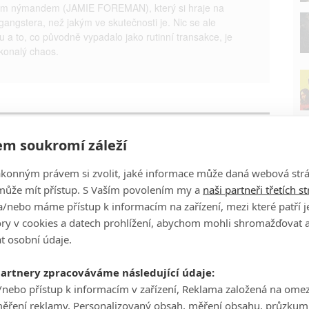
ným nýmandem (JAMIE FOREMAN), který si hraje na
ngstera, než jakým ve skutečnosti je. Nic se ale
u a to, co původně vypadalo jako rutinní transakce, je
konalý chaos.
m soukromí záleží
ákonným právem si zvolit, jaké informace může daná webová strá
P
může mít přístup. S Vaším povolením my a
naši partneři třetích s
/nebo máme přístup k informacím na zařízení, mezi které patří 
tory v cookies a datech prohlížení, abychom mohli shromažďovat 
t osobní údaje.
partnery zpracováváme následující údaje:
Ha
/nebo přístup k informacím v zařízení, Reklama založená na ome
je
měření reklamy, Personalizovaný obsah, měření obsahu, průzkum