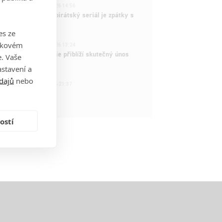
3
ČLÁNEK | 15.03.2026 14:56
e Piece: Oblíbený pirátský seriál je zpátky s
ovými epizodami
es ze
2
takovém
ČLÁNEK | 15.03.2026 13:24
vá dramatická série přiblíží skutečný únos
. Vaše
tadla teroristy
stavení a
dajů
nebo
1
OSOBA | 15.02.2026 21:37
dam Sandler
ostí