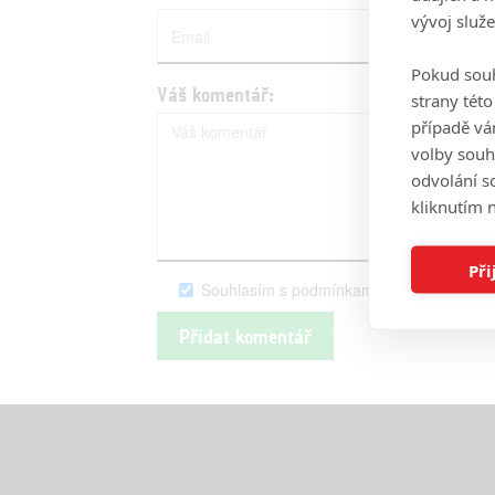
vývoj služ
Pokud souh
Váš komentář:
strany tét
případě vá
volby souh
odvolání s
kliknutím n
Při
Souhlasím s podmínkami serveru Fandim