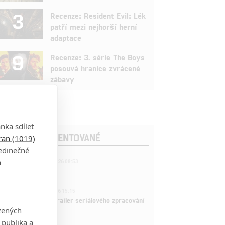
3
Recenze: Resident Evil: Lék
patří mezi nejhorší herní
adaptace
9
Recenze: 3. série The Boys
posouvá hranice zvrácené
zábavy
nka sdílet
OSLEDNÍ KOMENTOVANÉ
tran (1019)
jedinečné
221
a
FILM | 22.04.2026 08:53
拆彈專家
1
ČLÁNEK | 26.03.2026 15:15
rry Potter: První trailer seriálového zpracování
zených
 venku
 publika a