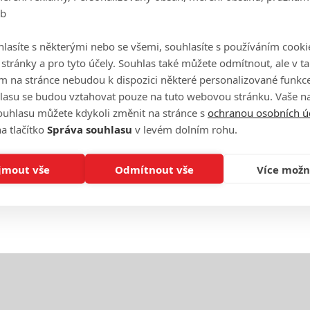
eb
On
n
lasíte s některými nebo se všemi, souhlasíte s používáním cooki
o stránky a pro tyto účely. Souhlas také můžete odmítnout, ale v 
No
m na stránce nebudou k dispozici některé personalizované funkce
le
lasu se budou vztahovat pouze na tuto webovou stránku. Vaše na
ouhlasu můžete kdykoli změnit na stránce s
ochranou osobních ú
a tlačítko
Správa souhlasu
v levém dolním rohu.
A
jmout vše
Odmítnout vše
Více možn
eFilmu.cz