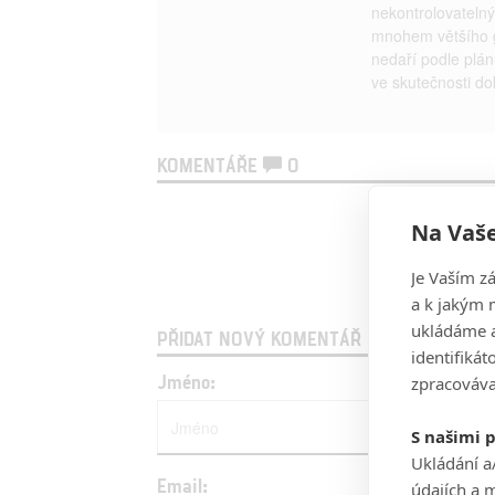
nekontrolovatel
mnohem většího ga
nedaří podle plán
ve skutečnosti do
KOMENTÁŘE
0
Na Vaše
Je Vaším z
a k jakým 
ukládáme a
PŘIDAT NOVÝ KOMENTÁŘ
identifiká
Jméno:
zpracováva
S našimi 
Ukládání a
Email:
údajích a 