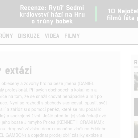
Recenze: Rytíř Sedmi
10 Nejoče
království hází na Hru
filmů léta
o trůny bobek
TRŮNY
DISKUZE
VIDEA
FILMY
R
 extázi
ě oblečený a zdvořilý hrdina beze jména (DANIEL
lý profesionál. Při svých obchodech s kokainem a
jvíce na tom, že se snažil chovat nenápadně a mít po
ruce. Nyní se rozhodl s obchody skoncovat, opustit svět
silí a zařídit si s pomocí peněz, které se mu podařilo
dný a spokojený život. Ještě předtím jej však čekají dvě
ro jeho bosse Jimmyho Pricea (KENNETH CRANHAM):
enou, drogově závislou dceru mocného zločince Eddieho
 GAMBON) a dojednat prodej obří zásilky extáze s