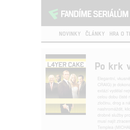
NOVINKY
ČLÁNKY
HRA O 
Po krk v
Elegantní, vkusn
CRAIG) je dokona
extází vydělal ne
celou dobu čisté 
zločinu, drog a ná
nashromáždit, kli
drobné služby p
musí najít ztrac
Templea (MICHAEL