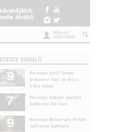
kávanějších
 podle diváků
PŘIHLÁSIT
REGISTROVAT
ECENZE SERIÁLŮ
9
Recenze: Rytíř Sedmi
království hází na Hru o
trůny bobek
7
Recenze: Kabinet kuriozit
Guillerma Del Tora
9
Recenze: Monstrum: Příběh
Jeffreyho Dahmera