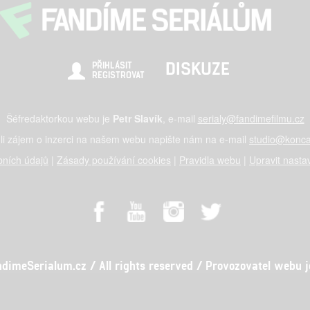
DISKUZE
PŘIHLÁSIT
REGISTROVAT
Šéfredaktorkou webu je
Petr Slavík
, e-mail
serialy@fandimefilmu.cz
li zájem o inzerci na našem webu napište nám na e-mail
studio@konca
ních údajů
|
Zásady používání cookies
|
Pravidla webu
|
Upravit nasta
meSerialum.cz / All rights reserved / Provozovatel webu je 
al studio s.r.o., IČO: 03604071, Lýskova 2073/57, Stodůlky, 155 00, Pr