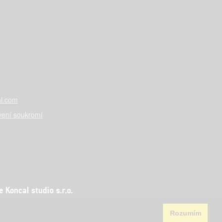
l.com
vení soukromí
Koncal studio s.r.o.
Rozumím
aha 5