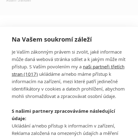
Na Vašem soukromí záleží
Je Vaším zákonným právem si zvolit, jaké informace
může daná webová stránka sdílet a k jakým může mít
přístup. S Vaším povolením my a
naši partneři třetích
stran (1017)
ukládáme a/nebo máme přístup k
informacím na zařízení, mezi které patří jedinečné
DISKUZE
PŘIHLÁSIT
identifikátory v cookies a datech prohlížení, abychom
REGISTROVAT
mohli shromažďovat a zpracovávat osobní údaje.
Šéfredaktorkou webu je
Petr Slavík
, e-mail
serialy@fandimefilmu.cz
S našimi partnery zpracováváme následující
údaje:
Máte-li zájem o inzerci na našem webu napište nám na e-mail
Ukládání a/nebo přístup k informacím v zařízení,
studio@koncal.com
Reklama založená na omezených údajích a měření
Ochrana osobních údajů
|
Zásady používání cookies
|
Pravidla webu
|