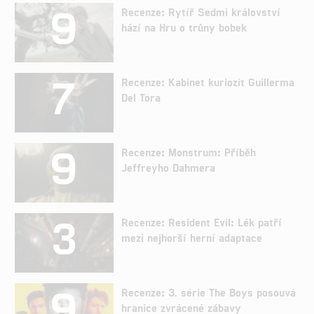
9
Recenze: Rytíř Sedmi království
hází na Hru o trůny bobek
7
Recenze: Kabinet kuriozit Guillerma
Del Tora
9
Recenze: Monstrum: Příběh
Jeffreyho Dahmera
3
Recenze: Resident Evil: Lék patří
mezi nejhorší herní adaptace
9
Recenze: 3. série The Boys posouvá
hranice zvrácené zábavy