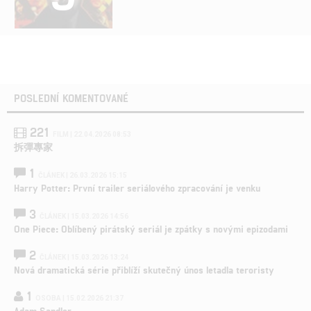
POSLEDNÍ KOMENTOVANÉ
221
FILM | 22.04.2026 08:53
拆彈專家
1
ČLÁNEK | 26.03.2026 15:15
Harry Potter: První trailer seriálového zpracování je venku
3
ČLÁNEK | 15.03.2026 14:56
One Piece: Oblíbený pirátský seriál je zpátky s novými epizodami
2
ČLÁNEK | 15.03.2026 13:24
Nová dramatická série přiblíží skutečný únos letadla teroristy
1
OSOBA | 15.02.2026 21:37
Adam Sandler