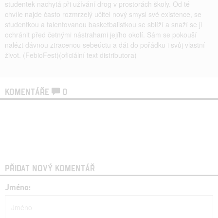
studentek nachytá při užívání drog v prostorách školy. Od té
chvíle najde často rozmrzelý učitel nový smysl své existence, se
studentkou a talentovanou basketbalistkou se sblíží a snaží se ji
ochránit před četnými nástrahami jejího okolí. Sám se pokouší
nalézt dávnou ztracenou sebeúctu a dát do pořádku i svůj vlastní
život. (FebioFest)(oficiální text distributora)
KOMENTÁŘE
0
PŘIDAT NOVÝ KOMENTÁŘ
Jméno: