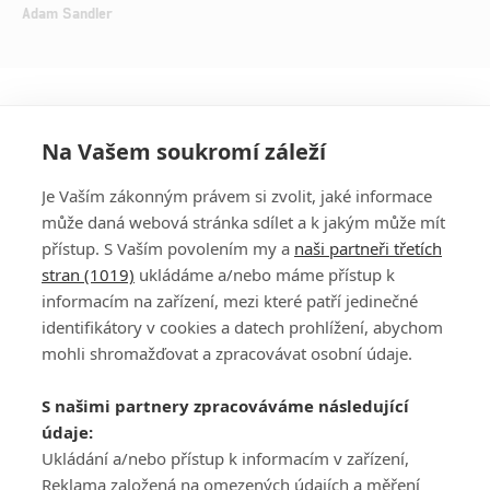
Adam Sandler
Na Vašem soukromí záleží
Je Vaším zákonným právem si zvolit, jaké informace
může daná webová stránka sdílet a k jakým může mít
přístup. S Vaším povolením my a
naši partneři třetích
stran (1019)
ukládáme a/nebo máme přístup k
informacím na zařízení, mezi které patří jedinečné
DISKUZE
PŘIHLÁSIT
identifikátory v cookies a datech prohlížení, abychom
REGISTROVAT
mohli shromažďovat a zpracovávat osobní údaje.
Šéfredaktorkou webu je
Petr Slavík
, e-mail
serialy@fandimefilmu.cz
S našimi partnery zpracováváme následující
údaje:
Máte-li zájem o inzerci na našem webu napište nám na e-mail
Ukládání a/nebo přístup k informacím v zařízení,
studio@koncal.com
Reklama založená na omezených údajích a měření