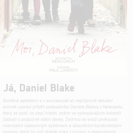
Já, Daniel Blake
Sociálně apelativní a v současnosti až nepříjemně aktuální
snímek vypráví příběh padesátníka Daniela Blakea z Newcastlu,
který se poté, co utrpí infarkt, ocitne ve vyčerpávajícím kolotoči
žádostí o podpůrné státní dávky. Zatímco se snaží prokousat
nesmyslně nastaveným systémem a absurdními byrokratickými
procesy, které ho nutí shánět práci v rozporu s doporučením