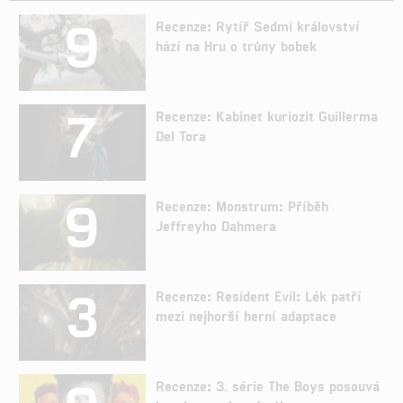
9
Recenze: Rytíř Sedmi království
hází na Hru o trůny bobek
7
Recenze: Kabinet kuriozit Guillerma
Del Tora
9
Recenze: Monstrum: Příběh
Jeffreyho Dahmera
3
Recenze: Resident Evil: Lék patří
mezi nejhorší herní adaptace
Recenze: 3. série The Boys posouvá