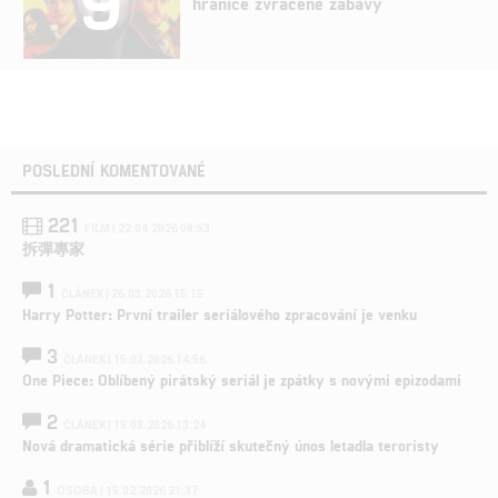
9
hranice zvrácené zábavy
POSLEDNÍ KOMENTOVANÉ
221
FILM | 22.04.2026 08:53
拆彈專家
1
ČLÁNEK | 26.03.2026 15:15
Harry Potter: První trailer seriálového zpracování je venku
3
ČLÁNEK | 15.03.2026 14:56
One Piece: Oblíbený pirátský seriál je zpátky s novými epizodami
2
ČLÁNEK | 15.03.2026 13:24
Nová dramatická série přiblíží skutečný únos letadla teroristy
1
OSOBA | 15.02.2026 21:37