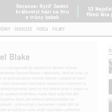
Recenze: Rytíř Sedmi
10 Nejoče
království hází na Hru
filmů léta
o trůny bobek
TRŮNY
DISKUZE
VIDEA
FILMY
R
el Blake
ní a v současnosti až nepříjemně aktuální snímek
desátníka Daniela Blakea z Newcastlu, který se poté, co
tne ve vyčerpávajícím kolotoči žádostí o podpůrné státní
e snaží prokousat nesmyslně nastaveným systémem a
atickými procesy, které ho nutí shánět práci v rozporu s
e, potkává svobodnou matku Katie a její dvě děti.
á jedinou šanci, jak uniknout jednopokojáku na
ytovně – přijmout byt v neznámém městě 300 mil
Katie se každý po svém snaží vypořádat s příkořími