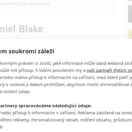
eztratit zbytky důstojnosti.
niel Blake
l Blake - Oficiální
I, Daniel Blake - Oficiální
CZ)
Trailer
m soukromí záleží
17.06.2016
iel Blake -
I, Daniel Blake - Oficiální
ákonným právem si zvolit, jaké informace může daná webová strá
í Trailer (CZ)
Trailer
může mít přístup. S Vaším povolením my a
naši partneři třetích s
/nebo máme přístup k informacím na zařízení, mezi které patří 
P
tory v cookies a datech prohlížení, abychom mohli shromažďovat 
t osobní údaje.
partnery zpracováváme následující údaje:
/nebo přístup k informacím v zařízení, Reklama založená na ome
Ha
měření reklamy, Personalizovaný obsah, měření obsahu, průzkum
je
eb