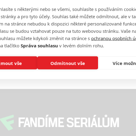
lasíte s některými nebo se všemi, souhlasíte s používáním cooki
On
n
o stránky a pro tyto účely. Souhlas také můžete odmítnout, ale v 
m na stránce nebudou k dispozici některé personalizované funkce
lasu se budou vztahovat pouze na tuto webovou stránku. Vaše na
No
ouhlasu můžete kdykoli změnit na stránce s
ochranou osobních ú
le
a tlačítko
Správa souhlasu
v levém dolním rohu.
A
jmout vše
Odmítnout vše
Více možn