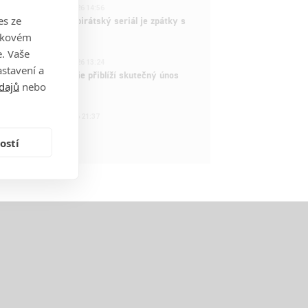
3
ČLÁNEK | 15.03.2026 14:56
es ze
e Piece: Oblíbený pirátský seriál je zpátky s
ovými epizodami
takovém
. Vaše
2
ČLÁNEK | 15.03.2026 13:24
stavení a
vá dramatická série přiblíží skutečný únos
dajů
nebo
tadla teroristy
1
OSOBA | 15.02.2026 21:37
dam Sandler
ostí