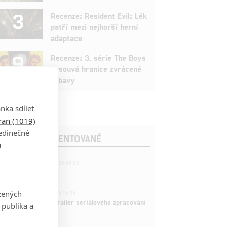
3
Recenze: Resident Evil: Lék
patří mezi nejhorší herní
adaptace
9
Recenze: 3. série The Boys
posouvá hranice zvrácené
zábavy
nka sdílet
tran (1019)
jedinečné
OSLEDNÍ KOMENTOVANÉ
a
221
FILM | 22.04.2026 08:53
拆彈專家
1
zených
ČLÁNEK | 26.03.2026 15:15
rry Potter: První trailer seriálového zpracování
 publika a
 venku