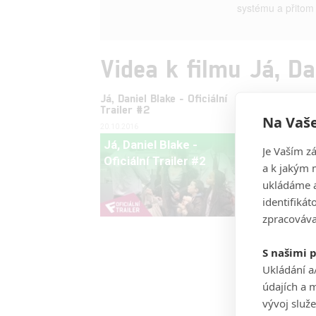
systému a přitom n
Videa k filmu Já, Da
Já, Daniel Blake - Oficiální
Já, Danie
Trailer #2
Trailer (
Na Vaše
20.10.2016
07.09.2016
Já, Daniel Blake -
Já, Dan
Je Vaším z
Oficiální Trailer #2
Oficiáln
a k jakým 
ukládáme a
identifiká
zpracováva
S našimi 
Ukládání a
údajích a 
vývoj služ