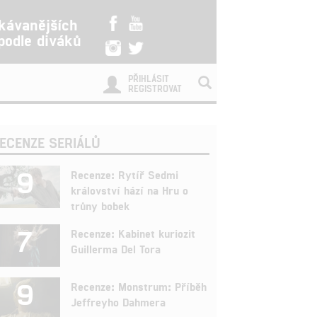
kávanějších
 podle diváků
PŘIHLÁSIT
REGISTROVAT
ECENZE SERIÁLŮ
9
Recenze: Rytíř Sedmi
království hází na Hru o
trůny bobek
7
Recenze: Kabinet kuriozit
Guillerma Del Tora
9
Recenze: Monstrum: Příběh
Jeffreyho Dahmera