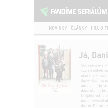
NOVINKY
ČLÁNKY
HRA O 
Já, Dani
Sociálně apelativ
vypráví příběh pa
utrpí infarkt, oci
dávky. Zatímco s
absurdními byrokr
doporučením lékař
Neúplná rodina m
bezdomovecké ub
daleko. Daniel a 