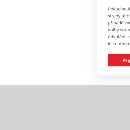
Pokud souh
strany tét
případě vá
volby souh
odvolání s
kliknutím n
Při