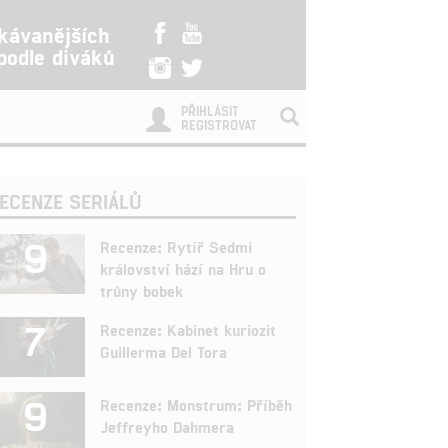
kávanějších
 podle diváků
PŘIHLÁSIT
REGISTROVAT
ECENZE SERIÁLŮ
9
Recenze: Rytíř Sedmi
království hází na Hru o
trůny bobek
7
Recenze: Kabinet kuriozit
Guillerma Del Tora
9
Recenze: Monstrum: Příběh
Jeffreyho Dahmera