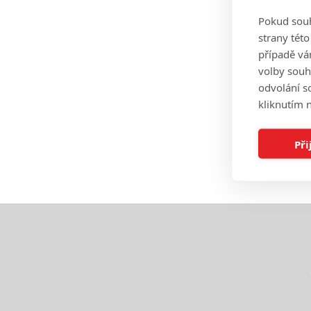
Pokud souh
strany tét
případě vá
volby souh
odvolání s
kliknutím n
Při