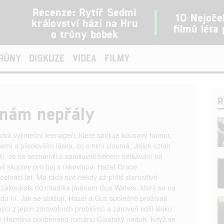
Recenze: Rytíř Sedmi
10 Nejoče
království hází na Hru
filmů léta
o trůny bobek
TRŮNY
DISKUZE
VIDEA
FILMY
R
nám nepřály
dva výjimeční teenageři, které spojuje kousavý humor,
mi a především láska, co s nimi cloumá. Jejich vztah
jší, že se seznámili a zamilovali během setkávání na
é skupiny pro boj s rakovinou. Hazel Grace
stnáct let. Má ráda své někdy až příliš starostlivé
e zakoukala do mladíka jménem Gus Waters, který se na
do ní. Jak se sbližují, Hazel a Gus společně prožívají
jící z jejich zdravotních problémů a zároveň sdílí lásku
ě Hazelina oblíbeného románu Císařský neduh. Když se