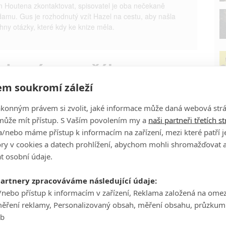
n Houtena zkontaktovat, spisovatel je oba nečekaně
amu. Gus je rozhodnutý vzít Hazel na cestu, aby našla
ny otázky, které kdy ke knize měla.
zdy nám nepřály
m soukromí záleží
Willem Dafoe
ákonným právem si zvolit, jaké informace může daná webová strá
Herec
může mít přístup. S Vaším povolením my a
naši partneři třetích s
/nebo máme přístup k informacím na zařízení, mezi které patří 
P
tory v cookies a datech prohlížení, abychom mohli shromažďovat 
t osobní údaje.
Nat Wolff
Herec
partnery zpracováváme následující údaje:
/nebo přístup k informacím v zařízení, Reklama založená na ome
Ha
měření reklamy, Personalizovaný obsah, měření obsahu, průzkum
je
eb