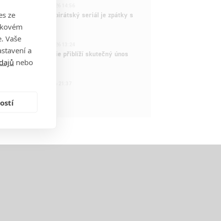
3
ČLÁNEK | 15.03.2026 14:56
es ze
e Piece: Oblíbený pirátský seriál je zpátky s
ovými epizodami
takovém
. Vaše
2
ČLÁNEK | 15.03.2026 13:24
stavení a
vá dramatická série přiblíží skutečný únos
dajů
nebo
tadla teroristy
1
OSOBA | 15.02.2026 21:37
dam Sandler
ostí