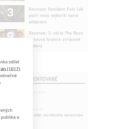
3
Recenze: Resident Evil: Lék
patří mezi nejhorší herní
adaptace
9
Recenze: 3. série The Boys
posouvá hranice zvrácené
zábavy
nka sdílet
tran (1017)
jedinečné
OSLEDNÍ KOMENTOVANÉ
a
221
FILM | 22.04.2026 08:53
拆彈專家
1
zených
ČLÁNEK | 26.03.2026 15:15
rry Potter: První trailer seriálového zpracování
 publika a
 venku