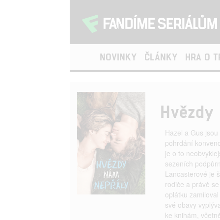
NOVINKY
ČLÁNKY
HRA O 
Hvězdy 
Hazel a Gus jsou 
pohrdání konvence
je o to neobvykle
sezeních podpůrn
Lancasterové je še
rodiče a právě s
oplátku zamiloval 
své obavy vyplýva
ke knihám, včetn