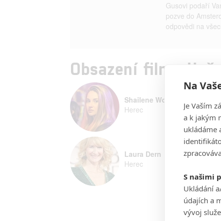
Gusovi podaří Va
pozve do Amsterd
odpovědi na všech
Obsazení filmu Hvě
Na Vaše
Shailene Woodley
Je Vaším z
Herec
a k jakým 
ukládáme a
identifiká
zpracováva
Laura Dern
Herec
S našimi 
Ukládání a
údajích a 
vývoj služ