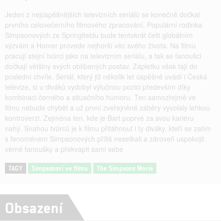
Jeden z nejúspěšnějších televizních seriálů se konečně dočkal
prvního celovečerního filmového zpracování. Populární rodinka
Simpsonových ze Springfieldu bude tentokrát čelit globálním
výzvám a Homer provede nejhorší věc svého života. Na filmu
pracují stejní tvůrci jako na televizním seriálu, a tak se fanoušci
dočkají většiny svých oblíbených postav. Zápletku však tají do
poslední chvíle. Seriál, který již několik let úspěšně uvádí i Česká
televize, si u diváků vydobyl výlučnou pozici především díky
kombinaci černého a situačního humoru. Ten samozřejmě ve
filmu nebude chybět a už první zveřejněné záběry vyvolaly lehkou
kontroverzi. Zejména ten, kde je Bart poprvé za svou kariéru
nahý. Snahou tvůrců je k filmu přitáhnout i ty diváky, kteří se zatím
s fenoménem Simpsonových příliš nesetkali a zároveň uspokojit
věrné fanoušky a překvapit sami sebe
TAGY
Simpsonovi ve filmu
The Simpsons Movie
Obsazení