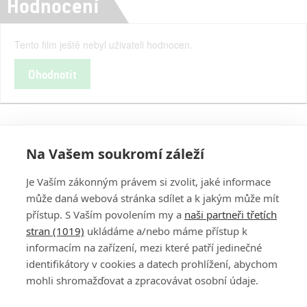
Hodnocení
Tento film ještě nebyl uživateli hodnocen.
Ohodnotit
Na Vašem soukromí záleží
Je Vaším zákonným právem si zvolit, jaké informace
může daná webová stránka sdílet a k jakým může mít
přístup. S Vaším povolením my a
naši partneři třetích
stran (1019)
ukládáme a/nebo máme přístup k
informacím na zařízení, mezi které patří jedinečné
DISKUZE
PŘIHLÁSIT
identifikátory v cookies a datech prohlížení, abychom
REGISTROVAT
mohli shromažďovat a zpracovávat osobní údaje.