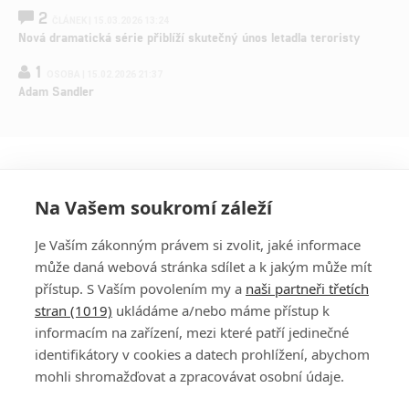
2
ČLÁNEK | 15.03.2026 13:24
Nová dramatická série přiblíží skutečný únos letadla teroristy
1
OSOBA | 15.02.2026 21:37
Adam Sandler
Na Vašem soukromí záleží
Je Vaším zákonným právem si zvolit, jaké informace
může daná webová stránka sdílet a k jakým může mít
přístup. S Vaším povolením my a
naši partneři třetích
stran (1019)
ukládáme a/nebo máme přístup k
informacím na zařízení, mezi které patří jedinečné
DISKUZE
PŘIHLÁSIT
identifikátory v cookies a datech prohlížení, abychom
REGISTROVAT
mohli shromažďovat a zpracovávat osobní údaje.