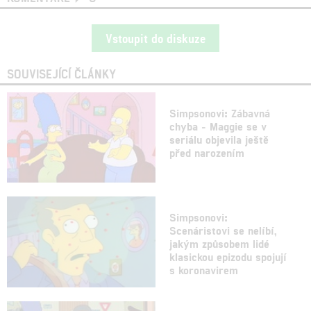
Vstoupit do diskuze
SOUVISEJÍCÍ ČLÁNKY
Simpsonovi: Zábavná
chyba - Maggie se v
seriálu objevila ještě
před narozením
Simpsonovi:
Scenáristovi se nelíbí,
jakým způsobem lidé
klasickou epizodu spojují
s koronavirem