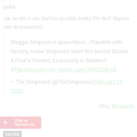
pyšný.
Jak se těm z vás, kteří ho už viděli, krátký film líbil? Napište
nám do komentářů.
Maggie Simpson is speechless… Playdate with
Destiny, a new Simpsons short film before Disney
& Pixar’s Onward. Exclusively in theaters!
#TheSimpsons
pic.twitter.com/3090Zv8uYE
— The Simpsons (@TheSimpsons)
February 28,
2020
Zdroj:
Movieweb
GALERIE