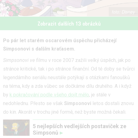
Disney
Zobrazit dalších 13 obrázků
Po pár let starém oscarovém úspěchu přicházejí
Simpsonovi s dalším kraťasem.
Simpsonovi ve filmu
v roce 2007 zažili velký úspěch, jak po
stránce kritické, tak i po stránce finanční. Od té doby se tvůrci
legendárního seriálu neustále potýkají s otázkami fanoušků
na téma, kdy a zda vůbec se dočkáme dílu druhého. A i když
by
k pokračování podle všeho dojít mělo
, je stále v
nedohlednu. Přesto se však
Simpsonovi
letos dostali znovu
do kin. Akorát v trochu jiné formě, než byste možná čekali.
5 nejlepších vedlejších postaviček ze
Simpsonů