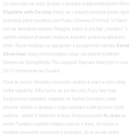
Do kinosálů se totiž dostali v podobě krátkometrážního filmu
Playdate with Destiny
, který se v kinech promítá (nebo spíš
promítal) před novinkou od
Pixaru Onward
(
Frčíme
). V hlavní
roli se tentokrát nachází Maggie, která si prožije „romanci” s
dalším dítětem jménem Hudson, kterého potká na dětském
hřišti. Režie kraťasu se ujal jeden z producentů seriálu
David
Silverman
, který mimochodem stojí i za dalším krátkým
filmem ze Springfieldu
The Longest Daycare
, který byl v roce
2013 nominován na Oscara.
Pixar
je svými filmečky notoricky známý a slaví s nimi vždy
velké úspěchy. Díky tomu, že po akvizici
Foxu
teď mají
Simpsonovi stejného majitele ve formě
Disneyho
, však
muselo studio s lampou v logu ustoupit a dát prostor žluté
rodince. Jeden z hlavních tvůrců
Simpsonových
Al Jean
na
svém Twitteru vyjádřil velikou radost z toho, že může o
projektu konečně promluvit a prohlásil, že je na něj velmi