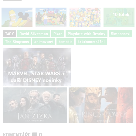
+ 10 fotek
TAGY
David Silverman
Pixar
Playdate with Destiny
Simpsonovi
The Simpsons
animovaný
komedie
krátkometrážní
KOMENTÁŘE
0