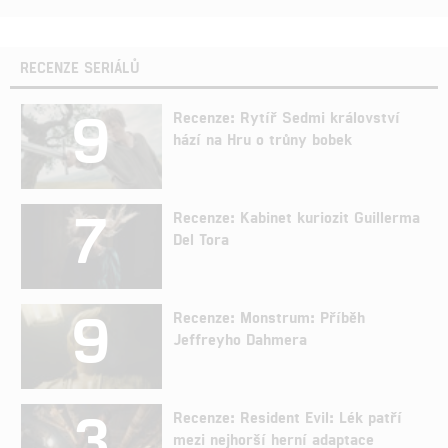
RECENZE SERIÁLŮ
9
Recenze: Rytíř Sedmi království
hází na Hru o trůny bobek
7
Recenze: Kabinet kuriozit Guillerma
Del Tora
9
Recenze: Monstrum: Příběh
Jeffreyho Dahmera
3
Recenze: Resident Evil: Lék patří
mezi nejhorší herní adaptace