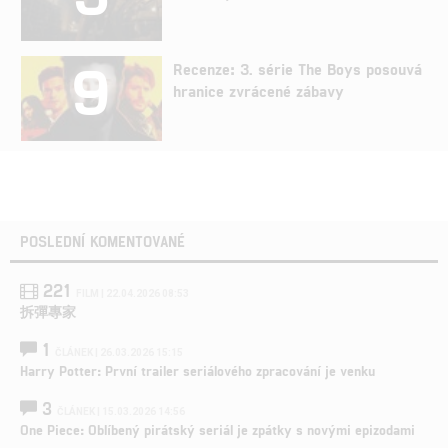
9
Recenze: 3. série The Boys posouvá
hranice zvrácené zábavy
POSLEDNÍ KOMENTOVANÉ
221
FILM | 22.04.2026 08:53
拆彈專家
1
ČLÁNEK | 26.03.2026 15:15
Harry Potter: První trailer seriálového zpracování je venku
3
ČLÁNEK | 15.03.2026 14:56
One Piece: Oblíbený pirátský seriál je zpátky s novými epizodami