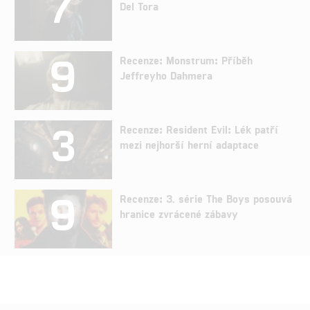
7
Del Tora
9
Recenze: Monstrum: Příběh
Jeffreyho Dahmera
3
Recenze: Resident Evil: Lék patří
mezi nejhorší herní adaptace
9
Recenze: 3. série The Boys posouvá
hranice zvrácené zábavy