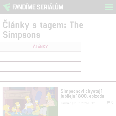
Tog
navi
Články s tagem: The
Simpsons
ČLÁNKY
FILMY
(0)
OSOBY
(0)
VIDEA
(0)
Simpsonovi chystají
jubilejní 800. epizodu
0
Rudmen
| 31.01.2026 20:42