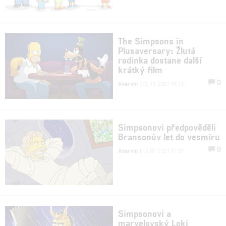
The Simpsons in
Plusaversary: Žlutá
rodinka dostane další
krátký film
0
Anarvin
| 02.11.2021 18:12
Simpsonovi předpověděli
Bransonův let do vesmíru
0
Anarvin
| 16.07.2021 17:39
Simpsonovi a
marvelovský Loki