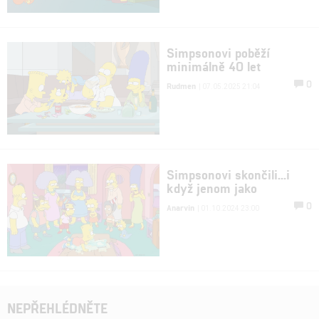
Simpsonovi poběží
minimálně 40 let
0
Rudmen
| 07.05.2025 21:04
Simpsonovi skončili...i
když jenom jako
0
Anarvin
| 01.10.2024 23:00
NEPŘEHLÉDNĚTE