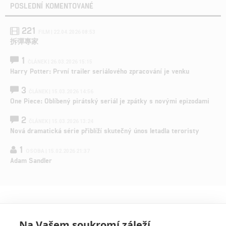
POSLEDNÍ KOMENTOVANÉ
221
FILM | 22.04.2026 08:53
拆彈專家
1
ČLÁNEK | 26.03.2026 15:15
Harry Potter: První trailer seriálového zpracování je venku
3
ČLÁNEK | 15.03.2026 14:56
One Piece: Oblíbený pirátský seriál je zpátky s novými epizodami
2
ČLÁNEK | 15.03.2026 13:24
Nová dramatická série přiblíží skutečný únos letadla teroristy
1
OSOBA | 15.02.2026 21:37
Adam Sandler
Na Vašem soukromí záleží