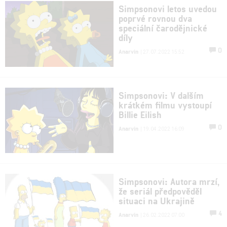
Simpsonovi letos uvedou
poprvé rovnou dva
speciální čarodějnické
díly
0
Anarvin
| 27.07.2022 15:52
Simpsonovi: V dalším
krátkém filmu vystoupí
Billie Eilish
0
Anarvin
| 19.04.2022 16:09
Simpsonovi: Autora mrzí,
že seriál předpověděl
situaci na Ukrajině
4
Anarvin
| 26.02.2022 07:00