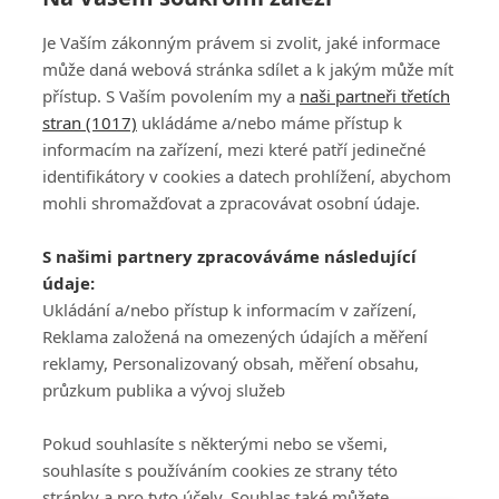
Je Vaším zákonným právem si zvolit, jaké informace
může daná webová stránka sdílet a k jakým může mít
přístup. S Vaším povolením my a
naši partneři třetích
stran (1017)
ukládáme a/nebo máme přístup k
informacím na zařízení, mezi které patří jedinečné
DISKUZE
PŘIHLÁSIT
identifikátory v cookies a datech prohlížení, abychom
REGISTROVAT
mohli shromažďovat a zpracovávat osobní údaje.
Šéfredaktorkou webu je
Petr Slavík
, e-mail
serialy@fandimefilmu.cz
S našimi partnery zpracováváme následující
údaje:
Máte-li zájem o inzerci na našem webu napište nám na e-mail
studio@koncal.com
Ukládání a/nebo přístup k informacím v zařízení,
Reklama založená na omezených údajích a měření
Ochrana osobních údajů
|
Zásady používání cookies
|
Pravidla webu
|
reklamy, Personalizovaný obsah, měření obsahu,
Upravit nastavení soukromí
průzkum publika a vývoj služeb
Pokud souhlasíte s některými nebo se všemi,
souhlasíte s používáním cookies ze strany této
stránky a pro tyto účely. Souhlas také můžete