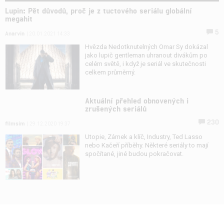
Lupin: Pět důvodů, proč je z tuctového seriálu globální
megahit
5
Anarvin
| 20.01.2021 14:33
Hvězda Nedotknutelných Omar Sy dokázal
jako lupič gentleman uhranout divákům po
celém světě, i když je seriál ve skutečnosti
celkem průměrný.
Aktuální přehled obnovených i
zrušených seriálů
230
filmsim
| 29.12.2020 19:37
Utopie, Zámek a klíč, Industry, Ted Lasso
nebo Kačeří příběhy. Některé seriály to mají
spočítané, jiné budou pokračovat.