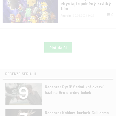
chystají společný krátký
film
0
Anarvin
| 30.06.2021 16:29
číst další
RECENZE SERIÁLŮ
9
Recenze: Rytíř Sedmi království
hází na Hru o trůny bobek
Recenze: Kabinet kuriozit Guillerma