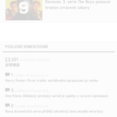
9
Recenze: 3. série The Boys posouvá
hranice zvrácené zábavy
POSLEDNÍ KOMENTOVANÉ
221
FILM | 22.04.2026 08:53
拆彈專家
1
ČLÁNEK | 26.03.2026 15:15
Harry Potter: První trailer seriálového zpracování je venku
3
ČLÁNEK | 15.03.2026 14:56
One Piece: Oblíbený pirátský seriál je zpátky s novými epizodami
2
ČLÁNEK | 15.03.2026 13:24
Nová dramatická série přiblíží skutečný únos letadla teroristy