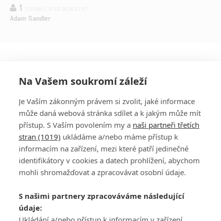
1
OSOBA | 15.02.2026 21:37
Adam Sandler
Na Vašem soukromí záleží
Je Vaším zákonným právem si zvolit, jaké informace
může daná webová stránka sdílet a k jakým může mít
přístup. S Vaším povolením my a
naši partneři třetích
stran (1019)
ukládáme a/nebo máme přístup k
informacím na zařízení, mezi které patří jedinečné
DISKUZE
PŘIHLÁSIT
identifikátory v cookies a datech prohlížení, abychom
REGISTROVAT
mohli shromažďovat a zpracovávat osobní údaje.
Šéfredaktorkou webu je
Petr Slavík
, e-mail
serialy@fandimefilmu.cz
S našimi partnery zpracováváme následující
údaje:
Máte-li zájem o inzerci na našem webu napište nám na e-mail
Ukládání a/nebo přístup k informacím v zařízení,
studio@koncal.com