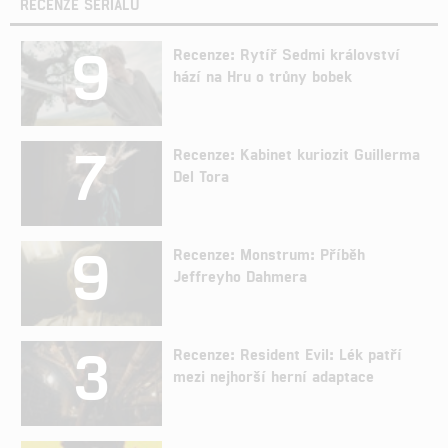
RECENZE SERIÁLŮ
9
Recenze: Rytíř Sedmi království
hází na Hru o trůny bobek
7
Recenze: Kabinet kuriozit Guillerma
Del Tora
9
Recenze: Monstrum: Příběh
Jeffreyho Dahmera
3
Recenze: Resident Evil: Lék patří
mezi nejhorší herní adaptace