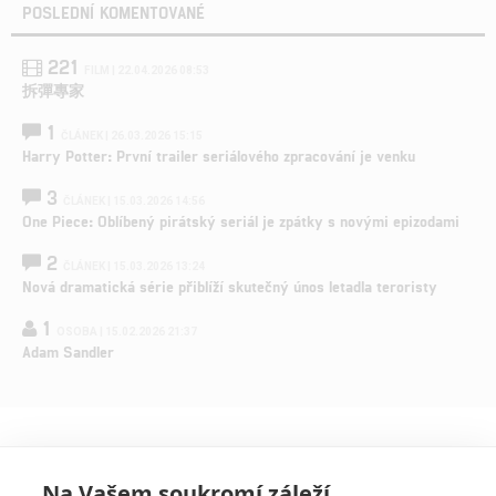
POSLEDNÍ KOMENTOVANÉ
221
FILM | 22.04.2026 08:53
拆彈專家
1
ČLÁNEK | 26.03.2026 15:15
Harry Potter: První trailer seriálového zpracování je venku
3
ČLÁNEK | 15.03.2026 14:56
One Piece: Oblíbený pirátský seriál je zpátky s novými epizodami
2
ČLÁNEK | 15.03.2026 13:24
Nová dramatická série přiblíží skutečný únos letadla teroristy
1
OSOBA | 15.02.2026 21:37
Adam Sandler
Na Vašem soukromí záleží