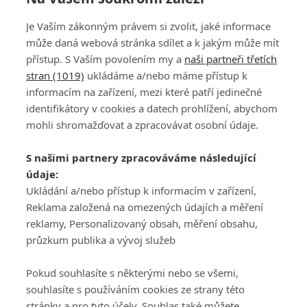
Je Vaším zákonným právem si zvolit, jaké informace
může daná webová stránka sdílet a k jakým může mít
přístup. S Vaším povolením my a
naši partneři třetích
stran (1019)
ukládáme a/nebo máme přístup k
informacím na zařízení, mezi které patří jedinečné
DISKUZE
PŘIHLÁSIT
identifikátory v cookies a datech prohlížení, abychom
REGISTROVAT
mohli shromažďovat a zpracovávat osobní údaje.
Šéfredaktorkou webu je
Petr Slavík
, e-mail
serialy@fandimefilmu.cz
S našimi partnery zpracováváme následující
údaje:
Máte-li zájem o inzerci na našem webu napište nám na e-mail
studio@koncal.com
Ukládání a/nebo přístup k informacím v zařízení,
Reklama založená na omezených údajích a měření
Ochrana osobních údajů
|
Zásady používání cookies
|
Pravidla webu
|
reklamy, Personalizovaný obsah, měření obsahu,
Upravit nastavení soukromí
průzkum publika a vývoj služeb
Pokud souhlasíte s některými nebo se všemi,
souhlasíte s používáním cookies ze strany této
stránky a pro tyto účely. Souhlas také můžete