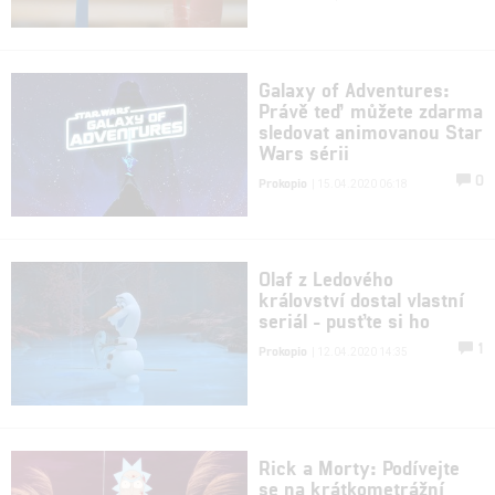
Galaxy of Adventures:
Právě teď můžete zdarma
sledovat animovanou Star
Wars sérii
0
Prokopio
| 15.04.2020 06:18
Olaf z Ledového
království dostal vlastní
seriál - pusťte si ho
1
Prokopio
| 12.04.2020 14:35
Rick a Morty: Podívejte
se na krátkometrážní