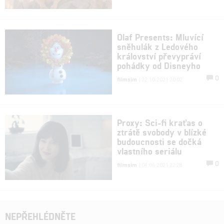
Olaf Presents: Mluvící
sněhulák z Ledového
království převypráví
pohádky od Disneyho
0
filmsim
| 22.10.2021 20:02
Proxy: Sci-fi kraťas o
ztrátě svobody v blízké
budoucnosti se dočká
vlastního seriálu
0
filmsim
| 04.06.2021 22:28
NEPŘEHLÉDNĚTE