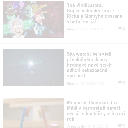
The Vindicators:
Superhrdinský tým z
Ricka a Mortyho dostane
vlastní seriál
0
filmsim
| 28.05.2021 07:00
Skywatch: Ve světě
přeplněném drony
hrdinové nové sci-fi
odhalí nebezpečné
spiknutí
0
filmsim
| 05.10.2020 19:00
Miluju tě, Pucinko: Jiří
Mádl v karanténě natočil
seriál, s kartáčky v hlavní
roli
0
JamesVsalix
| 01.05.2020 18:41