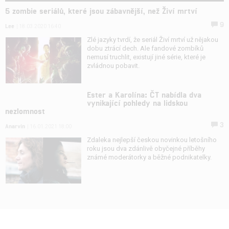
5 zombie seriálů, které jsou zábavnější, než Živí mrtví
9
Lee
| 18.03.2020 16:40
Zlé jazyky tvrdí, že seriál Živí mrtví už nějakou
dobu ztrácí dech. Ale fandové zombíků
nemusí truchlit, existují jiné série, které je
zvládnou pobavit.
Ester a Karolína: ČT nabídla dva
vynikající pohledy na lidskou
nezlomnost
3
Anarvin
| 16.01.2021 18:00
Zdaleka nejlepší českou novinkou letošního
roku jsou dva zdánlivě obyčejné příběhy
známé moderátorky a běžné podnikatelky.