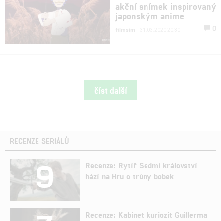
akční snímek inspirovaný
japonským anime
0
filmsim
| 31.03.2020 20:30
číst další
RECENZE SERIÁLŮ
9
Recenze: Rytíř Sedmi království
hází na Hru o trůny bobek
Recenze: Kabinet kuriozit Guillerma