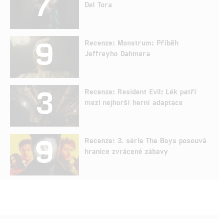
7
Del Tora
9
Recenze: Monstrum: Příběh
Jeffreyho Dahmera
3
Recenze: Resident Evil: Lék patří
mezi nejhorší herní adaptace
9
Recenze: 3. série The Boys posouvá
hranice zvrácené zábavy