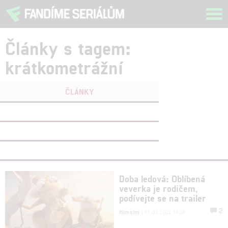
Tog
navi
Články s tagem:
krátkometrážní
ČLÁNKY
FILMY
(0)
OSOBY
(0)
VIDEA
(0)
Doba ledová: Oblíbená
veverka je rodičem,
podívejte se na trailer
2
filmsim
| 31.03.2022 14:28