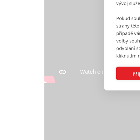
vývoj služ
Pokud souh
strany tét
případě vá
volby souh
odvolání s
kliknutím n
Při