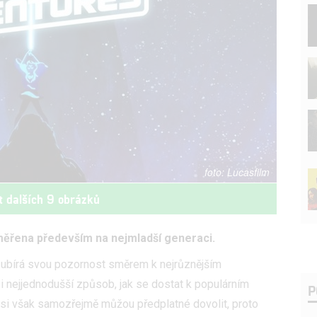
Lucasfilm
t dalších 9 obrázků
měřena především na nejmladší generaci.
 ubírá svou pozornost směrem k nejrůznějším
i nejjednodušší způsob, jak se dostat k populárním
P
 si však samozřejmě můžou předplatné dovolit, proto