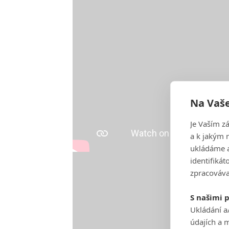
Na Vaše
Je Vaším z
a k jakým 
ukládáme a
identifiká
zpracováva
S našimi 
Ukládání a
údajích a 