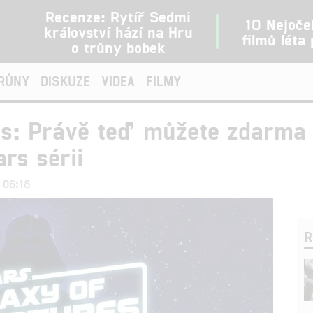
Recenze: Rytíř Sedmi
10 Nejoče
království hází na Hru
filmů léta
o trůny bobek
TRŮNY
DISKUZE
VIDEA
FILMY
es: Právě teď můžete zdarma 
rs sérii
0 06:18
R