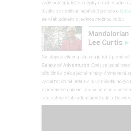
vždy potěší, když se nějaký obsah studia ro
diváky se nedávno například jednalo o
krátk
se však zdaleka o jedinou možnou volbu.
Mandalorian 
Lee Curtis
Na stejnou cílovou skupinu je totiž primárně
Galaxy of Adventures
. Opět se jedná hned
přibližně o délce jedné minuty. Animovaná s
vycházet druhá řada a s ní už několik nových
z předaleké galaxie. Jedná se sice o celk
ratolestem však radost určitě udělá. Na vš