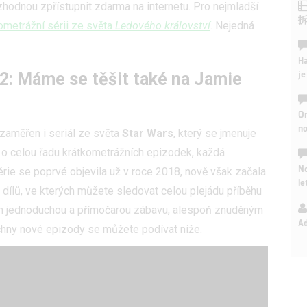
zhodnou zpřístupnit zdarma na internetu. Pro nejmladší
ometrážní sérii ze světa
Ledového království
. Nejedná
Ha
je
2: Máme se těšit také na Jamie
On
n
 zaměřen i seriál ze světa
Star Wars
, který se jmenuje
 o celou řadu krátkometrážních epizodek, každá
No
érie se poprvé objevila už v roce 2018, nově však začala
le
 dílů, ve kterých můžete sledovat celou plejádu příběhu
em jednoduchou a přímočarou zábavu, alespoň znuděným
A
echny nové epizody se můžete podívat níže.