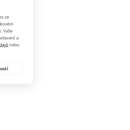
es ze
takovém
. Vaše
stavení a
dajů
nebo
ostí