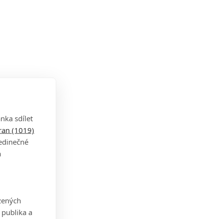
nka sdílet
tran (1019)
jedinečné
a
zených
 publika a