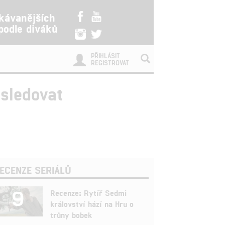
kávanějších
 podle diváků
PŘIHLÁSIT
REGISTROVAT
sledovat
ECENZE SERIÁLŮ
9
Recenze: Rytíř Sedmi
království hází na Hru o
trůny bobek