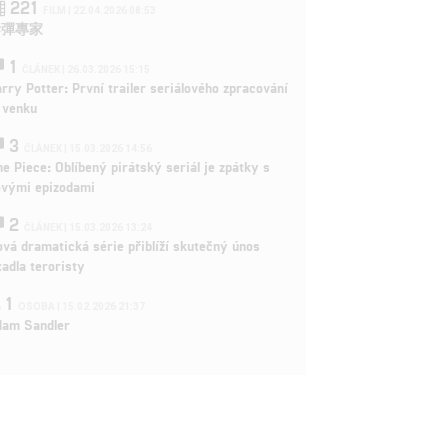
221
FILM | 22.04.2026 08:53
拆彈專家
1
ČLÁNEK | 26.03.2026 15:15
rry Potter: První trailer seriálového zpracování
 venku
3
ČLÁNEK | 15.03.2026 14:56
e Piece: Oblíbený pirátský seriál je zpátky s
ovými epizodami
2
ČLÁNEK | 15.03.2026 13:24
vá dramatická série přiblíží skutečný únos
tadla teroristy
1
OSOBA | 15.02.2026 21:37
dam Sandler