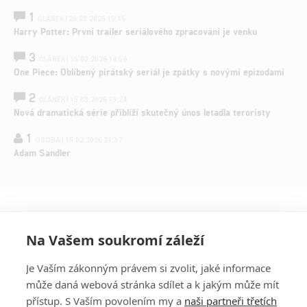
1
ČLÁNEK | 26.03.2026 15:15
Harry Potter: První trailer seriálového zpracování je venku
3
ČLÁNEK | 15.03.2026 14:56
One Piece: Oblíbený pirátský seriál je zpátky s novými epizodami
2
ČLÁNEK | 15.03.2026 13:24
Nová dramatická série přiblíží skutečný únos letadla teroristy
1
OSOBA | 15.02.2026 21:37
Adam Sandler
Na Vašem soukromí záleží
Je Vaším zákonným právem si zvolit, jaké informace
může daná webová stránka sdílet a k jakým může mít
přístup. S Vaším povolením my a
naši partneři třetích