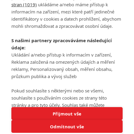
stran (1019)
ukládáme a/nebo máme přístup k
informacím na zařízení, mezi které patří jedinečné
DISKUZE
PŘIHLÁSIT
identifikátory v cookies a datech prohlížení, abychom
REGISTROVAT
mohli shromažďovat a zpracovávat osobní údaje.
Šéfredaktorkou webu je
Petr Slavík
, e-mail
serialy@fandimefilmu.cz
S našimi partnery zpracováváme následující
údaje:
Máte-li zájem o inzerci na našem webu napište nám na e-mail
Ukládání a/nebo přístup k informacím v zařízení,
studio@koncal.com
Reklama založená na omezených údajích a měření
Ochrana osobních údajů
|
Zásady používání cookies
|
Pravidla webu
|
reklamy, Personalizovaný obsah, měření obsahu,
Upravit nastavení soukromí
průzkum publika a vývoj služeb
Pokud souhlasíte s některými nebo se všemi,
souhlasíte s používáním cookies ze strany této
stránky a pro tyto účely. Souhlas také můžete
Tato stránka používá soubory cookies.
odmítnout, ale v takovém případě vám na stránce
Přijmout vše
© 2016 – 2026 FandimeSerialum.cz / All rights reserved /
Více informací
nebudou k dispozici některé personalizované funkce.
Provozovatel webu je Koncal studio s.r.o.
Odmítnout vše
Vaše volby souhlasu se budou vztahovat pouze na
Rozumím
tuto webovou stránku. Vaše nastavení a odvolání