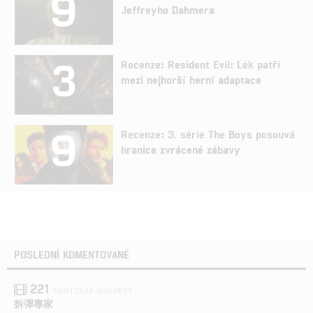
9
Jeffreyho Dahmera
3
Recenze: Resident Evil: Lék patří
mezi nejhorší herní adaptace
9
Recenze: 3. série The Boys posouvá
hranice zvrácené zábavy
POSLEDNÍ KOMENTOVANÉ
221
FILM | 22.04.2026 08:53
拆彈專家