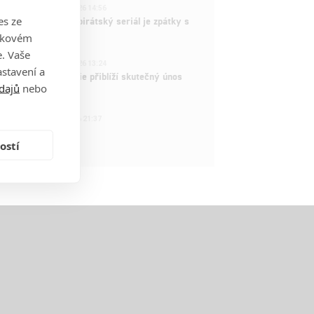
3
ČLÁNEK | 15.03.2026 14:56
es ze
e Piece: Oblíbený pirátský seriál je zpátky s
ovými epizodami
takovém
. Vaše
2
ČLÁNEK | 15.03.2026 13:24
stavení a
vá dramatická série přiblíží skutečný únos
dajů
nebo
tadla teroristy
1
OSOBA | 15.02.2026 21:37
dam Sandler
ostí