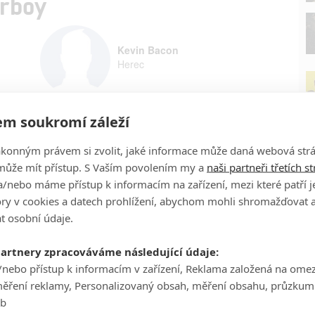
erboy
Kevin Bacon
Herec
m soukromí záleží
Oliver Platt
Herec
ákonným právem si zvolit, jaké informace může daná webová strá
může mít přístup. S Vaším povolením my a
naši partneři třetích s
/nebo máme přístup k informacím na zařízení, mezi které patří 
P
tory v cookies a datech prohlížení, abychom mohli shromažďovat 
t osobní údaje.
partnery zpracováváme následující údaje:
/nebo přístup k informacím v zařízení, Reklama založená na ome
Ha
měření reklamy, Personalizovaný obsah, měření obsahu, průzkum
je
eb