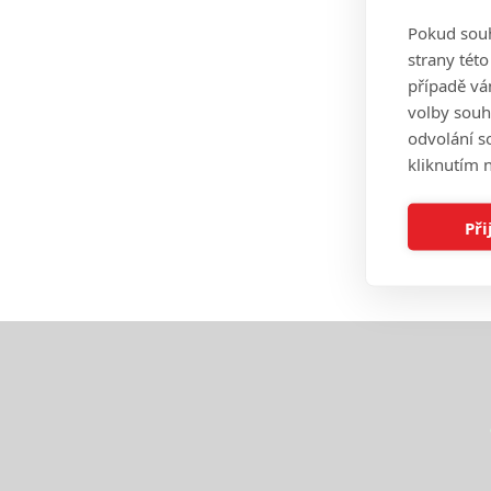
Pokud souh
strany tét
případě vá
volby souh
odvolání s
kliknutím n
Při