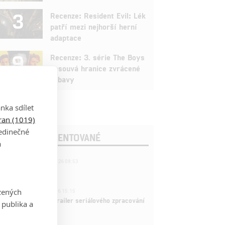
3
Recenze: Resident Evil: Lék
patří mezi nejhorší herní
adaptace
9
Recenze: 3. série The Boys
posouvá hranice zvrácené
zábavy
nka sdílet
tran (1019)
jedinečné
OSLEDNÍ KOMENTOVANÉ
a
221
FILM | 22.04.2026 08:53
拆彈專家
1
zených
ČLÁNEK | 26.03.2026 15:15
rry Potter: První trailer seriálového zpracování
 publika a
 venku