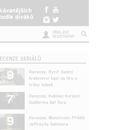
kávanějších
 podle diváků
PŘIHLÁSIT
REGISTROVAT
ECENZE SERIÁLŮ
9
Recenze: Rytíř Sedmi
království hází na Hru o
trůny bobek
7
Recenze: Kabinet kuriozit
Guillerma Del Tora
9
Recenze: Monstrum: Příběh
Jeffreyho Dahmera