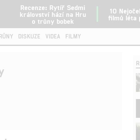
Recenze: Rytíř Sedmi
10 Nejoče
království hází na Hru
filmů léta
o trůny bobek
TRŮNY
DISKUZE
VIDEA
FILMY
R
y