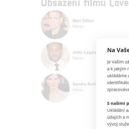
Obsazení filmu Lov
Matt Dillon
Herec
Na Vaše
John Legend
Herec
Je Vaším z
a k jakým 
ukládáme a
identifiká
Sandra Bullock
zpracováva
Herec
S našimi 
Ukládání a
údajích a 
vývoj služ