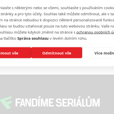
lasíte s některými nebo se všemi, souhlasíte s používáním cooki
On
n
o stránky a pro tyto účely. Souhlas také můžete odmítnout, ale v 
m na stránce nebudou k dispozici některé personalizované funkce
lasu se budou vztahovat pouze na tuto webovou stránku. Vaše na
No
ouhlasu můžete kdykoli změnit na stránce s
ochranou osobních ú
le
a tlačítko
Správa souhlasu
v levém dolním rohu.
A
jmout vše
Odmítnout vše
Více možn