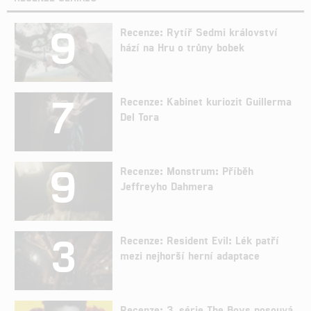
9
Recenze: Rytíř Sedmi království
hází na Hru o trůny bobek
7
Recenze: Kabinet kuriozit Guillerma
Del Tora
9
Recenze: Monstrum: Příběh
Jeffreyho Dahmera
3
Recenze: Resident Evil: Lék patří
mezi nejhorší herní adaptace
Recenze: 3. série The Boys posouvá