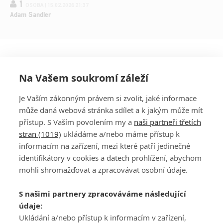
1
OSOBA | 15.02.2026 21:37
Adam Sandler
Na Vašem soukromí záleží
Je Vaším zákonným právem si zvolit, jaké informace
může daná webová stránka sdílet a k jakým může mít
přístup. S Vaším povolením my a
naši partneři třetích
stran (1019)
ukládáme a/nebo máme přístup k
informacím na zařízení, mezi které patří jedinečné
DISKUZE
PŘIHLÁSIT
identifikátory v cookies a datech prohlížení, abychom
REGISTROVAT
mohli shromažďovat a zpracovávat osobní údaje.
Šéfredaktorkou webu je
Petr Slavík
, e-mail
serialy@fandimefilmu.cz
S našimi partnery zpracováváme následující
údaje:
Máte-li zájem o inzerci na našem webu napište nám na e-mail
Ukládání a/nebo přístup k informacím v zařízení,
studio@koncal.com