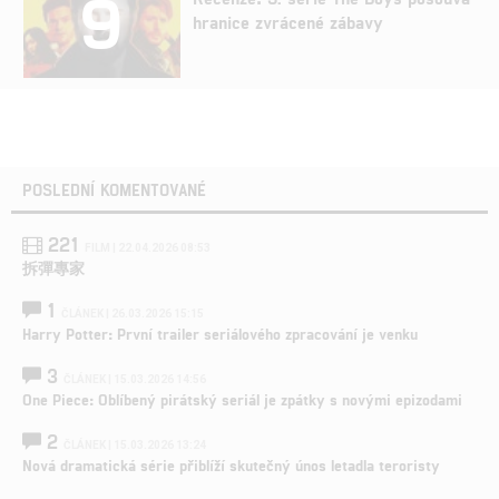
9
hranice zvrácené zábavy
POSLEDNÍ KOMENTOVANÉ
221
FILM | 22.04.2026 08:53
拆彈專家
1
ČLÁNEK | 26.03.2026 15:15
Harry Potter: První trailer seriálového zpracování je venku
3
ČLÁNEK | 15.03.2026 14:56
One Piece: Oblíbený pirátský seriál je zpátky s novými epizodami
2
ČLÁNEK | 15.03.2026 13:24
Nová dramatická série přiblíží skutečný únos letadla teroristy