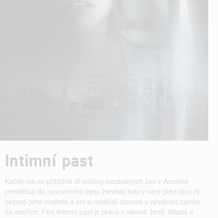
Intimní past
Každý rok se přibližně tři milióny nezadaných žen v Americe
přestěhují do neznámého bytu. Nevědí, kdo v něm před nimi žil,
neznají jeho majitele a ani si nedělají starosti s výměnou zámku
na dveřích. Film Intimní past je právě o takové ženě. Mladá a