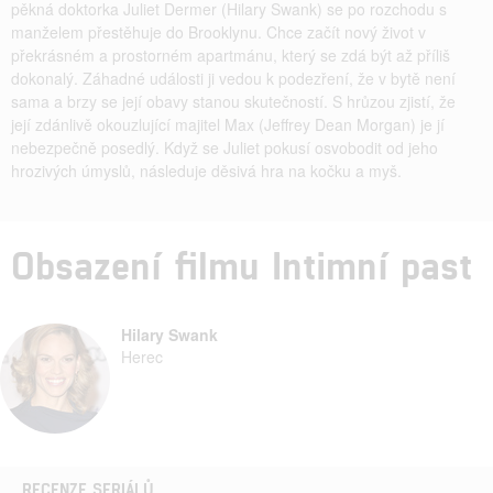
pěkná doktorka Juliet Dermer (Hilary Swank) se po rozchodu s
manželem přestěhuje do Brooklynu. Chce začít nový život v
překrásném a prostorném apartmánu, který se zdá být až příliš
dokonalý. Záhadné události ji vedou k podezření, že v bytě není
sama a brzy se její obavy stanou skutečností. S hrůzou zjistí, že
její zdánlivě okouzlující majitel Max (Jeffrey Dean Morgan) je jí
nebezpečně posedlý. Když se Juliet pokusí osvobodit od jeho
hrozivých úmyslů, následuje děsivá hra na kočku a myš.
Obsazení filmu Intimní past
Hilary Swank
Herec
RECENZE SERIÁLŮ