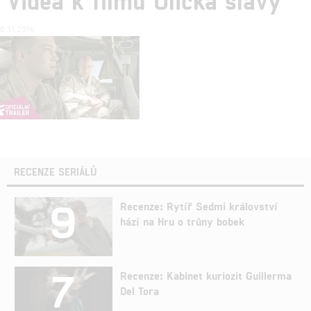
02.11.2016
RECENZE SERIÁLŮ
9
Recenze: Rytíř Sedmi království
hází na Hru o trůny bobek
7
Recenze: Kabinet kuriozit Guillerma
Del Tora