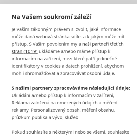
Na Vašem soukromí záleží
Je Vaším zákonným právem si zvolit, jaké informace
DISKUZE
PŘIHLÁSIT
může daná webová stránka sdílet a k jakým může mít
REGISTROVAT
přístup. S Vaším povolením my a
naši partneři třetích
stran (1019)
ukládáme a/nebo máme přístup k
Šéfredaktorkou webu je
Petr Slavík
, e-mail
serialy@fandimefilmu.cz
informacím na zařízení, mezi které patří jedinečné
identifikátory v cookies a datech prohlížení, abychom
Máte-li zájem o inzerci na našem webu napište nám na e-mail
mohli shromažďovat a zpracovávat osobní údaje.
studio@koncal.com
Ochrana osobních údajů
|
Zásady používání cookies
|
Pravidla webu
|
S našimi partnery zpracováváme následující údaje:
Upravit nastavení soukromí
Ukládání a/nebo přístup k informacím v zařízení,
Reklama založená na omezených údajích a měření
reklamy, Personalizovaný obsah, měření obsahu,
průzkum publika a vývoj služeb
Pokud souhlasíte s některými nebo se všemi, souhlasíte
© 2016 – 2026 FandimeSerialum.cz / All rights reserved /