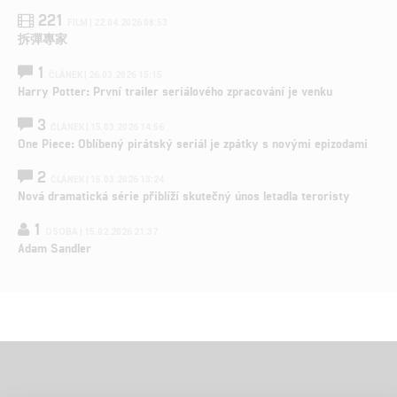
221
FILM | 22.04.2026 08:53
拆彈專家
1
ČLÁNEK | 26.03.2026 15:15
Harry Potter: První trailer seriálového zpracování je venku
3
ČLÁNEK | 15.03.2026 14:56
One Piece: Oblíbený pirátský seriál je zpátky s novými epizodami
2
ČLÁNEK | 15.03.2026 13:24
Nová dramatická série přiblíží skutečný únos letadla teroristy
1
OSOBA | 15.02.2026 21:37
Adam Sandler