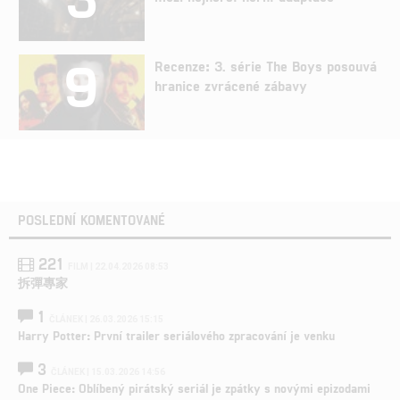
9
Recenze: 3. série The Boys posouvá
hranice zvrácené zábavy
POSLEDNÍ KOMENTOVANÉ
221
FILM | 22.04.2026 08:53
拆彈專家
1
ČLÁNEK | 26.03.2026 15:15
Harry Potter: První trailer seriálového zpracování je venku
3
ČLÁNEK | 15.03.2026 14:56
One Piece: Oblíbený pirátský seriál je zpátky s novými epizodami