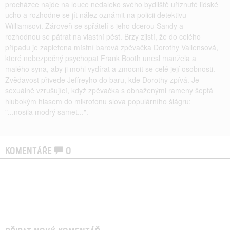
procházce najde na louce nedaleko svého bydliště uříznuté lidské
ucho a rozhodne se jít nález oznámit na policii detektivu
Williamsovi. Zároveň se spřátelí s jeho dcerou Sandy a
rozhodnou se pátrat na vlastní pěst. Brzy zjistí, že do celého
případu je zapletena místní barová zpěvačka Dorothy Vallensová,
které nebezpečný psychopat Frank Booth unesl manžela a
malého syna, aby ji mohl vydírat a zmocnit se celé její osobnosti.
Zvědavost přivede Jeffreyho do baru, kde Dorothy zpívá. Je
sexuálně vzrušující, když zpěvačka s obnaženými rameny šeptá
hlubokým hlasem do mikrofonu slova populárního šlágru:
"...nosila modrý samet...".
KOMENTÁŘE
0