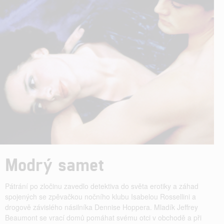
Modrý samet
Pátrání po zločinu zavedlo detektiva do světa erotiky a záhad
spojených se zpěvačkou nočního klubu Isabelou Rossellini a
drogově závislého násilníka Dennise Hoppera. Mladík Jeffrey
Beaumont se vrací domů pomáhat svému otci v obchodě a při