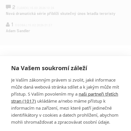
2
ČLÁNEK | 15.03.2026 13:24
Nová dramatická série přiblíží skutečný únos letadla teroristy
1
OSOBA | 15.02.2026 21:37
Adam Sandler
Na Vašem soukromí záleží
Je Vaším zákonným právem si zvolit, jaké informace
může daná webová stránka sdílet a k jakým může mít
přístup. S Vaším povolením my a
naši partneři třetích
stran (1017)
ukládáme a/nebo máme přístup k
informacím na zařízení, mezi které patří jedinečné
DISKUZE
PŘIHLÁSIT
identifikátory v cookies a datech prohlížení, abychom
REGISTROVAT
mohli shromažďovat a zpracovávat osobní údaje.