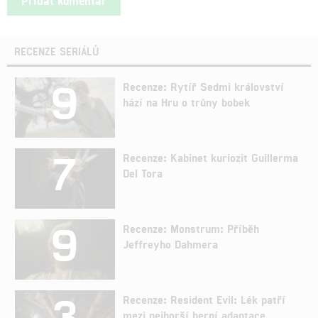
RECENZE SERIÁLŮ
9
Recenze: Rytíř Sedmi království
hází na Hru o trůny bobek
7
Recenze: Kabinet kuriozit Guillerma
Del Tora
9
Recenze: Monstrum: Příběh
Jeffreyho Dahmera
3
Recenze: Resident Evil: Lék patří
mezi nejhorší herní adaptace