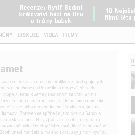
Recenze: Rytíř Sedmi
10 Nejoče
království hází na Hru
filmů léta
o trůny bobek
TRŮNY
DISKUZE
VIDEA
FILMY
R
samet
u zavedlo detektiva do světa erotiky a záhad spojených
ího klubu Isabelou Rossellini a drogově závislého
e Hoppera. Mladík Jeffrey Beaumont se vrací domů
ci v obchodě a při procházce najde na louce nedaleko
íznuté lidské ucho a rozhodne se jít nález oznámit na
Williamsovi. Zároveň se spřátelí s jeho dcerou Sandy a
t na vlastní pěst. Brzy zjistí, že do celého případu je
 barová zpěvačka Dorothy Vallensová, které nebezpečný
Booth unesl manžela a malého syna, aby ji mohl vydírat