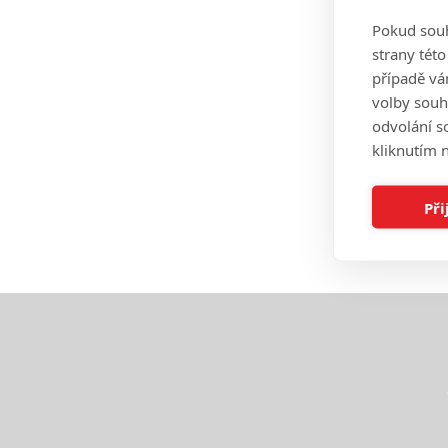
Pokud souh
strany tét
případě vá
volby souh
odvolání s
kliknutím n
Při