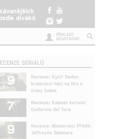
kávanějších
 podle diváků
PŘIHLÁSIT
REGISTROVAT
ECENZE SERIÁLŮ
9
Recenze: Rytíř Sedmi
království hází na Hru o
trůny bobek
7
Recenze: Kabinet kuriozit
Guillerma Del Tora
9
Recenze: Monstrum: Příběh
Jeffreyho Dahmera