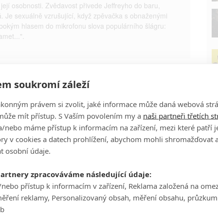
 její osobnosti. Zvědavost přivede Jeffreyho do baru,
á. Je sexuálně vzrušující, když zpěvačka s obnaženými
bokým hlasem do mikrofonu slova populárního šlágru:
amet...".
rý samet
m soukromí záleží
ákonným právem si zvolit, jaké informace může daná webová strá
může mít přístup. S Vaším povolením my a
naši partneři třetích s
/nebo máme přístup k informacím na zařízení, mezi které patří 
P
tory v cookies a datech prohlížení, abychom mohli shromažďovat 
t osobní údaje.
partnery zpracováváme následující údaje:
/nebo přístup k informacím v zařízení, Reklama založená na ome
Ha
měření reklamy, Personalizovaný obsah, měření obsahu, průzkum
je
eb