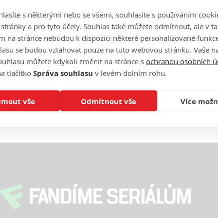
lasíte s některými nebo se všemi, souhlasíte s používáním cooki
On
n
o stránky a pro tyto účely. Souhlas také můžete odmítnout, ale v 
m na stránce nebudou k dispozici některé personalizované funkce
lasu se budou vztahovat pouze na tuto webovou stránku. Vaše na
No
ouhlasu můžete kdykoli změnit na stránce s
ochranou osobních ú
le
a tlačítko
Správa souhlasu
v levém dolním rohu.
A
jmout vše
Odmítnout vše
Více možn