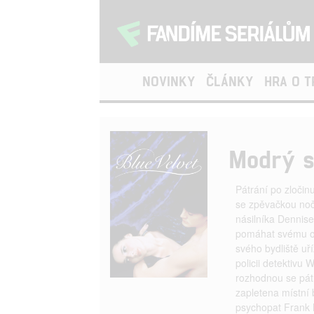
NOVINKY
ČLÁNKY
HRA O 
Modrý 
Pátrání po zločin
se zpěvačkou nočn
násilníka Dennis
pomáhat svému ot
svého bydliště uř
policii detektivu 
rozhodnou se pátra
zapletena místní
psychopat Frank 