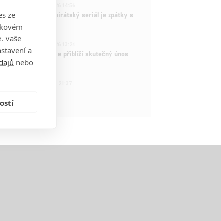
3
ČLÁNEK | 15.03.2026 14:56
es ze
e Piece: Oblíbený pirátský seriál je zpátky s
ovými epizodami
takovém
. Vaše
2
ČLÁNEK | 15.03.2026 13:24
stavení a
vá dramatická série přiblíží skutečný únos
dajů
nebo
tadla teroristy
1
OSOBA | 15.02.2026 21:37
dam Sandler
ostí