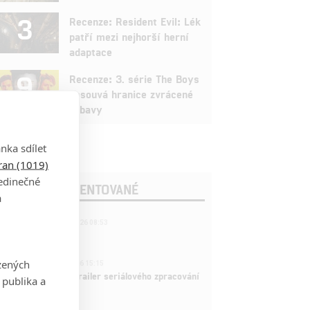
3
Recenze: Resident Evil: Lék
patří mezi nejhorší herní
adaptace
9
Recenze: 3. série The Boys
posouvá hranice zvrácené
zábavy
nka sdílet
tran (1019)
jedinečné
OSLEDNÍ KOMENTOVANÉ
a
221
FILM | 22.04.2026 08:53
拆彈專家
1
zených
ČLÁNEK | 26.03.2026 15:15
rry Potter: První trailer seriálového zpracování
 publika a
 venku