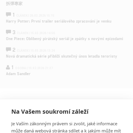
拆彈專家
1
ČLÁNEK | 26.03.2026 15:15
Harry Potter: První trailer seriálového zpracování je venku
3
ČLÁNEK | 15.03.2026 14:56
One Piece: Oblíbený pirátský seriál je zpátky s novými epizodami
2
ČLÁNEK | 15.03.2026 13:24
Nová dramatická série přiblíží skutečný únos letadla teroristy
1
OSOBA | 15.02.2026 21:37
Adam Sandler
Na Vašem soukromí záleží
Je Vaším zákonným právem si zvolit, jaké informace
může daná webová stránka sdílet a k jakým může mít