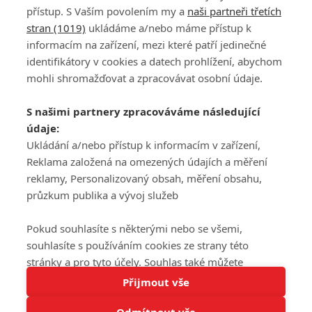
přístup. S Vaším povolením my a
naši partneři třetích
stran (1019)
ukládáme a/nebo máme přístup k
informacím na zařízení, mezi které patří jedinečné
DISKUZE
PŘIHLÁSIT
identifikátory v cookies a datech prohlížení, abychom
REGISTROVAT
mohli shromažďovat a zpracovávat osobní údaje.
Šéfredaktorkou webu je
Petr Slavík
, e-mail
serialy@fandimefilmu.cz
S našimi partnery zpracováváme následující
údaje:
Máte-li zájem o inzerci na našem webu napište nám na e-mail
Ukládání a/nebo přístup k informacím v zařízení,
studio@koncal.com
Reklama založená na omezených údajích a měření
Ochrana osobních údajů
|
Zásady používání cookies
|
Pravidla webu
|
reklamy, Personalizovaný obsah, měření obsahu,
Upravit nastavení soukromí
průzkum publika a vývoj služeb
Pokud souhlasíte s některými nebo se všemi,
souhlasíte s používáním cookies ze strany této
stránky a pro tyto účely. Souhlas také můžete
Tato stránka používá soubory cookies.
odmítnout, ale v takovém případě vám na stránce
Přijmout vše
© 2016 – 2026 FandimeSerialum.cz / All rights reserved /
Více informací
nebudou k dispozici některé personalizované funkce.
Provozovatel webu je Koncal studio s.r.o.
Odmítnout vše