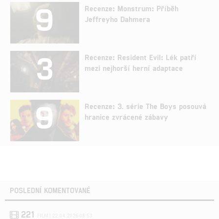
9
Recenze: Monstrum: Příběh
Jeffreyho Dahmera
3
Recenze: Resident Evil: Lék patří
mezi nejhorší herní adaptace
9
Recenze: 3. série The Boys posouvá
hranice zvrácené zábavy
POSLEDNÍ KOMENTOVANÉ
221
FILM | 22.04.2026 08:53