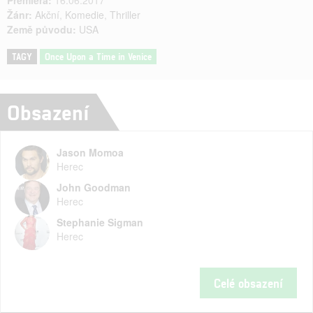
Premiéra:
16.06.2017
Žánr:
Akční
,
Komedie
,
Thriller
Země původu:
USA
TAGY
Once Upon a Time in Venice
Obsazení
Jason Momoa
Herec
John Goodman
Herec
Stephanie Sigman
Herec
Celé obsazení