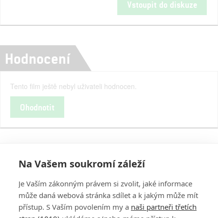
Vstoupit do diskuze
Hodnocení
Tento film ještě nebyl uživateli hodnocen.
Ohodnotit
Na Vašem soukromí záleží
Je Vaším zákonným právem si zvolit, jaké informace
může daná webová stránka sdílet a k jakým může mít
přístup. S Vaším povolením my a
naši partneři třetích