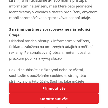
stran (1019)
ukládáme a/nebo máme přístup k
informacím na zařízení, mezi které patří jedinečné
DISKUZE
PŘIHLÁSIT
identifikátory v cookies a datech prohlížení, abychom
REGISTROVAT
mohli shromažďovat a zpracovávat osobní údaje.
Šéfredaktorkou webu je
Petr Slavík
, e-mail
serialy@fandimefilmu.cz
S našimi partnery zpracováváme následující
údaje:
Máte-li zájem o inzerci na našem webu napište nám na e-mail
studio@koncal.com
Ukládání a/nebo přístup k informacím v zařízení,
Reklama založená na omezených údajích a měření
Ochrana osobních údajů
|
Zásady používání cookies
|
Pravidla webu
|
reklamy, Personalizovaný obsah, měření obsahu,
Upravit nastavení soukromí
průzkum publika a vývoj služeb
Pokud souhlasíte s některými nebo se všemi,
souhlasíte s používáním cookies ze strany této
stránky a pro tyto účely. Souhlas také můžete
Tato stránka používá soubory cookies.
odmítnout, ale v takovém případě vám na stránce
Přijmout vše
© 2016 – 2026 FandimeSerialum.cz / All rights reserved /
Více informací
nebudou k dispozici některé personalizované funkce.
Provozovatel webu je Koncal studio s.r.o.
Odmítnout vše
Vaše volby souhlasu se budou vztahovat pouze na
Rozumím
tuto webovou stránku. Vaše nastavení a odvolání