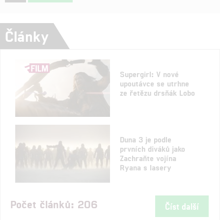
Články
Supergirl: V nové
upoutávce se utrhne
ze řetězu drsňák Lobo
Duna 3 je podle
prvních diváků jako
Zachraňte vojína
Ryana s lasery
Počet článků: 206
Číst další