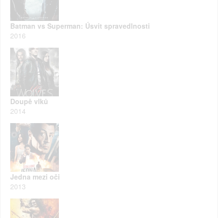
Batman vs Superman: Úsvit spravedlnosti
2016
Doupě vlků
2014
Jedna mezi oči
2013