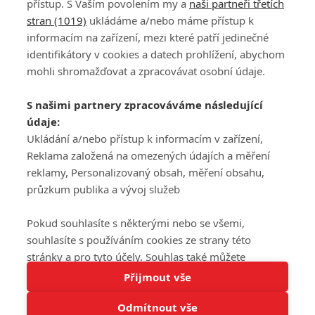
přístup. S Vaším povolením my a
naši partneři třetích
stran (1019)
ukládáme a/nebo máme přístup k
informacím na zařízení, mezi které patří jedinečné
DISKUZE
PŘIHLÁSIT
identifikátory v cookies a datech prohlížení, abychom
REGISTROVAT
mohli shromažďovat a zpracovávat osobní údaje.
Šéfredaktorkou webu je
Petr Slavík
, e-mail
serialy@fandimefilmu.cz
S našimi partnery zpracováváme následující
údaje:
Máte-li zájem o inzerci na našem webu napište nám na e-mail
studio@koncal.com
Ukládání a/nebo přístup k informacím v zařízení,
Reklama založená na omezených údajích a měření
Ochrana osobních údajů
|
Zásady používání cookies
|
Pravidla webu
|
reklamy, Personalizovaný obsah, měření obsahu,
Upravit nastavení soukromí
průzkum publika a vývoj služeb
Pokud souhlasíte s některými nebo se všemi,
souhlasíte s používáním cookies ze strany této
stránky a pro tyto účely. Souhlas také můžete
Tato stránka používá soubory cookies.
odmítnout, ale v takovém případě vám na stránce
Přijmout vše
© 2016 – 2026 FandimeSerialum.cz / All rights reserved /
Více informací
nebudou k dispozici některé personalizované funkce.
Provozovatel webu je Koncal studio s.r.o.
Odmítnout vše
Vaše volby souhlasu se budou vztahovat pouze na