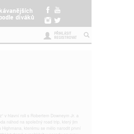
kávanějších
 podle diváků
PŘIHLÁSIT
REGISTROVAT
z“ v hlavní roli s Robertem Downeym Jr. a
a náhod na společný road trip, který jim
a Highmana, kterému se mělo narodit první