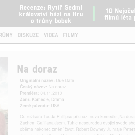
Recenze: Rytíř Sedmi
10 Nejoče
království hází na Hru
filmů léta
o trůny bobek
TRŮNY
DISKUZE
VIDEA
FILMY
Na doraz
Originální název:
Due Date
Český název:
Na doraz
Premiéra:
04.11.2010
Žánr:
Komedie
,
Drama
Země původu:
USA
Od režiséra Todda Phillipse přichází nová komedie „Na dora
Zachem Galifianakisem. Tuhle nesourodou dvojici svede shod
oběma nakonec změní život. Robert Downey Jr. hraje Peter