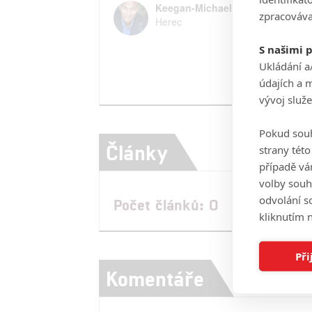
Keegan-Michael Key
zpracováva
Herec
S našimi 
Ukládání a
údajích a 
vývoj služ
Pokud souh
Články
strany tét
případě vá
volby souh
odvolání s
Počet článků: 0
kliknutím n
Při
Komentáře