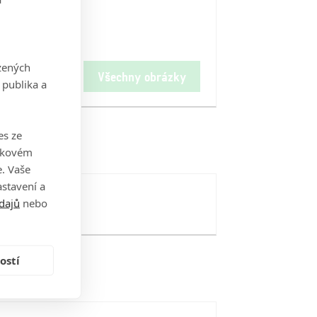
zených
Všechny obrázky
 publika a
es ze
takovém
. Vaše
stavení a
dajů
nebo
ostí