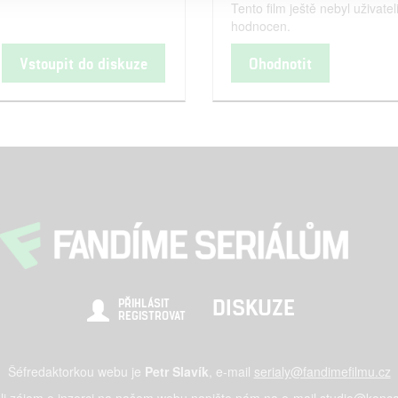
Tento film ještě nebyl uživatel
hodnocen.
Vstoupit do diskuze
Ohodnotit
DISKUZE
PŘIHLÁSIT
REGISTROVAT
Šéfredaktorkou webu je
Petr Slavík
, e-mail
serialy@fandimefilmu.cz