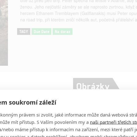
dítě už před pěti dny. Peter spěchá na letiště v Atlantě, aby
ženou. Jeho nejčistší záměry se ale naprosto zvrtnou, kdy
hercem Ethanem Tremblayem (Galifianakis) musí Peter opusti
na road trip, při kterém zničí několik aut, početná přátelství
TAGY
Due Date
Na doraz
Obrázky
m soukromí záleží
Robert Downey Jr.
Herec
ákonným právem si zvolit, jaké informace může daná webová strá
může mít přístup. S Vaším povolením my a
naši partneři třetích s
Jamie Foxx
Herec
/nebo máme přístup k informacím na zařízení, mezi které patří 
tory v cookies a datech prohlížení, abychom mohli shromažďovat 