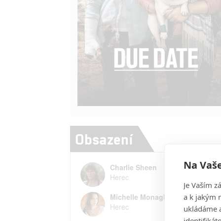
Obsazení
Na Vaše
Charlie Sheen
Herec
Je Vaším z
a k jakým 
Michelle Monaghan
Herec
ukládáme a
identifiká