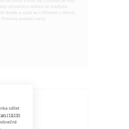
 stihl let domů a mohl být u porodu se svou
ž díky náhodnému setkání se snaživým
t letadlo a vydat se s Ethanem z Atlanty
 a Peterovy poslední nervy
nka sdílet
tran (1019)
jedinečné
a