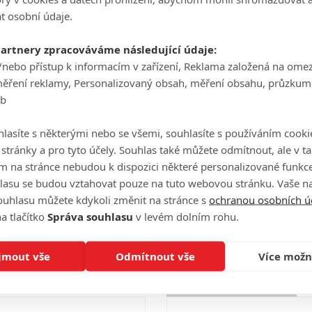
Počet obrázků: 1
Zach Galifianakis
t osobní údaje.
Herec
partnery zpracováváme následující údaje:
/nebo přístup k informacím v zařízení, Reklama založená na ome
Celé obsazení
měření reklamy, Personalizovaný obsah, měření obsahu, průzkum
eb
lasíte s některými nebo se všemi, souhlasíte s používáním cooki
Videa
o stránky a pro tyto účely. Souhlas také můžete odmítnout, ale v 
m na stránce nebudou k dispozici některé personalizované funkce
lasu se budou vztahovat pouze na tuto webovou stránku. Vaše na
ouhlasu můžete kdykoli změnit na stránce s
ochranou osobních ú
Počet videií: 0
a tlačítko
Správa souhlasu
v levém dolním rohu.
jmout vše
Odmítnout vše
Více možn
Hodnocení